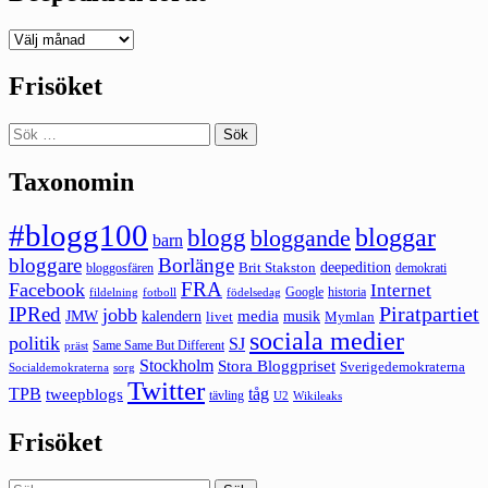
Deepedition
förut
Frisöket
Sök
efter:
Taxonomin
#blogg100
bloggar
blogg
bloggande
barn
bloggare
Borlänge
deepedition
Brit Stakston
bloggosfären
demokrati
FRA
Facebook
Internet
Google
historia
fildelning
fotboll
födelsedag
Piratpartiet
IPRed
jobb
kalendern
media
JMW
livet
musik
Mymlan
sociala medier
politik
SJ
Same Same But Different
präst
Stockholm
Stora Bloggpriset
Sverigedemokraterna
sorg
Socialdemokraterna
Twitter
TPB
tåg
tweepblogs
tävling
U2
Wikileaks
Frisöket
Sök