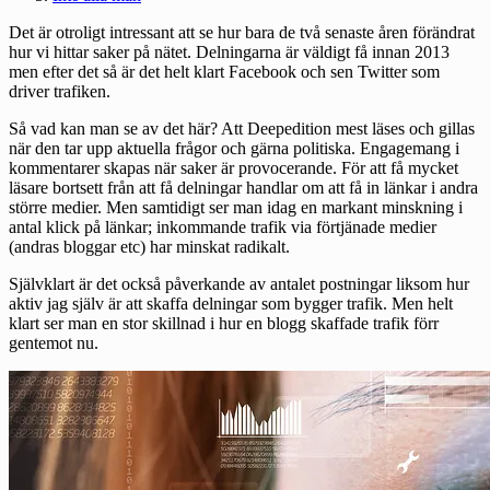
Det är otroligt intressant att se hur bara de två senaste åren förändrat
hur vi hittar saker på nätet. Delningarna är väldigt få innan 2013
men efter det så är det helt klart Facebook och sen Twitter som
driver trafiken.
Så vad kan man se av det här? Att Deepedition mest läses och gillas
när den tar upp aktuella frågor och gärna politiska. Engagemang i
kommentarer skapas när saker är provocerande. För att få mycket
läsare bortsett från att få delningar handlar om att få in länkar i andra
större medier. Men samtidigt ser man idag en markant minskning i
antal klick på länkar; inkommande trafik via förtjänade medier
(andras bloggar etc) har minskat radikalt.
Självklart är det också påverkande av antalet postningar liksom hur
aktiv jag själv är att skaffa delningar som bygger trafik. Men helt
klart ser man en stor skillnad i hur en blogg skaffade trafik förr
gentemot nu.