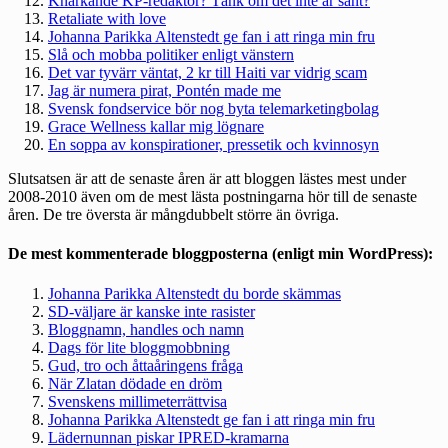
Knarkande KP-redaktör? Tänk om det inte är sant?
Retaliate with love
Johanna Parikka Altenstedt ge fan i att ringa min fru
Slå och mobba politiker enligt vänstern
Det var tyvärr väntat, 2 kr till Haiti var vidrig scam
Jag är numera pirat, Pontén made me
Svensk fondservice bör nog byta telemarketingbolag
Grace Wellness kallar mig lögnare
En soppa av konspirationer, pressetik och kvinnosyn
Slutsatsen är att de senaste åren är att bloggen lästes mest under
2008-2010 även om de mest lästa postningarna hör till de senaste
åren. De tre översta är mångdubbelt större än övriga.
De mest kommenterade bloggposterna (enligt min WordPress):
Johanna Parikka Altenstedt du borde skämmas
SD-väljare är kanske inte rasister
Bloggnamn, handles och namn
Dags för lite bloggmobbning
Gud, tro och åttaåringens fråga
När Zlatan dödade en dröm
Svenskens millimeterrättvisa
Johanna Parikka Altenstedt ge fan i att ringa min fru
Lädernunnan piskar IPRED-kramarna