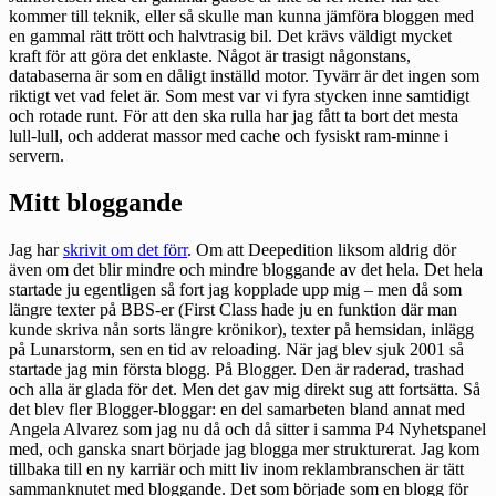
kommer till teknik, eller så skulle man kunna jämföra bloggen med
en gammal rätt trött och halvtrasig bil. Det krävs väldigt mycket
kraft för att göra det enklaste. Något är trasigt någonstans,
databaserna är som en dåligt inställd motor. Tyvärr är det ingen som
riktigt vet vad felet är. Som mest var vi fyra stycken inne samtidigt
och rotade runt. För att den ska rulla har jag fått ta bort det mesta
lull-lull, och adderat massor med cache och fysiskt ram-minne i
servern.
Mitt bloggande
Jag har
skrivit om det förr
. Om att Deepedition liksom aldrig dör
även om det blir mindre och mindre bloggande av det hela. Det hela
startade ju egentligen så fort jag kopplade upp mig – men då som
längre texter på BBS-er (First Class hade ju en funktion där man
kunde skriva nån sorts längre krönikor), texter på hemsidan, inlägg
på Lunarstorm, sen en tid av reloading. När jag blev sjuk 2001 så
startade jag min första blogg. På Blogger. Den är raderad, trashad
och alla är glada för det. Men det gav mig direkt sug att fortsätta. Så
det blev fler Blogger-bloggar: en del samarbeten bland annat med
Angela Alvarez som jag nu då och då sitter i samma P4 Nyhetspanel
med, och ganska snart började jag blogga mer strukturerat. Jag kom
tillbaka till en ny karriär och mitt liv inom reklambranschen är tätt
sammanknutet med bloggande. Det som började som en blogg för