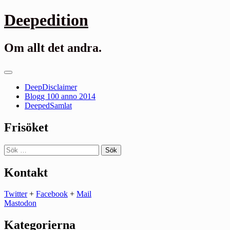
Gå
Deepedition
till
innehåll
Om allt det andra.
Primär
meny
DeepDisclaimer
Blogg 100 anno 2014
DeepedSamlat
Frisöket
Sök
efter:
Kontakt
Twitter
+
Facebook
+
Mail
Mastodon
Kategorierna