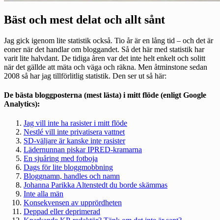
Bäst och mest delat och allt sånt
Jag gick igenom lite statistik också. Tio år är en lång tid – och det är
eoner när det handlar om bloggandet. Så det här med statistik har
varit lite halvdant. De tidiga åren var det inte helt enkelt och solitt
när det gällde att mäta och väga och räkna. Men åtminstone sedan
2008 så har jag tillförlitlig statistik. Den ser ut så här:
De bästa bloggposterna (mest lästa) i mitt flöde (enligt Google
Analytics):
Jag vill inte ha rasister i mitt flöde
Nestlé vill inte privatisera vattnet
SD-väljare är kanske inte rasister
Lädernunnan piskar IPRED-kramarna
En sjuåring med fotboja
Dags för lite bloggmobbning
Bloggnamn, handles och namn
Johanna Parikka Altenstedt du borde skämmas
Inte alla män
Konsekvensen av upprördheten
Deppad eller deprimerad