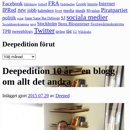
FRA
Facebook
Internet
Google
historia
fildelning
fotboll
födelsedag
Piratpartiet
IPRed
jobb
kalendern
media
JMW
livet
musik
Mymlan
sociala medier
politik
SJ
Same Same But Different
präst
Stockholm
Stora Bloggpriset
Sverigedemokraterna
sorg
Socialdemokraterna
Twitter
TPB
tåg
tweepblogs
tävling
U2
Wikileaks
Deepedition förut
Deepedition
förut
Deepedition 10 år – en blogg
om allt det andra
Inlägget gjort
2015 07 29
av
Deeped