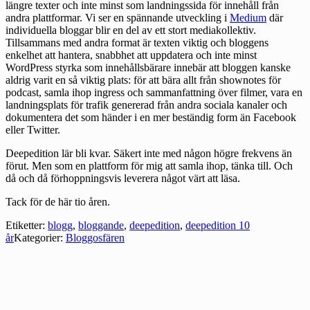
längre texter och inte minst som landningssida för innehåll från
andra plattformar. Vi ser en spännande utveckling i
Medium
där
individuella bloggar blir en del av ett stort mediakollektiv.
Tillsammans med andra format är texten viktig och bloggens
enkelhet att hantera, snabbhet att uppdatera och inte minst
WordPress styrka som innehållsbärare innebär att bloggen kanske
aldrig varit en så viktig plats: för att bära allt från shownotes för
podcast, samla ihop ingress och sammanfattning över filmer, vara en
landningsplats för trafik genererad från andra sociala kanaler och
dokumentera det som händer i en mer beständig form än Facebook
eller Twitter.
Deepedition lär bli kvar. Säkert inte med någon högre frekvens än
förut. Men som en plattform för mig att samla ihop, tänka till. Och
då och då förhoppningsvis leverera något värt att läsa.
Tack för de här tio åren.
Etiketter:
blogg
,
bloggande
,
deepedition
,
deepedition 10
år
Kategorier:
Bloggosfären