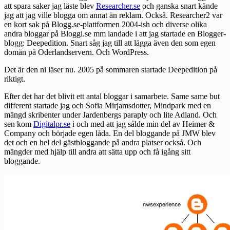
att spara saker jag läste blev
Researcher.se
och ganska snart kände
jag att jag ville blogga om annat än reklam. Också. Researcher2 var
en kort sak på Blogg.se-plattformen 2004-ish och diverse olika
andra bloggar på Bloggi.se mm landade i att jag startade en Blogger-
blogg: Deepedition. Snart såg jag till att lägga även den som egen
domän på Oderlandservern. Och WordPress.
Det är den ni läser nu. 2005 på sommaren startade Deepedition på
riktigt.
Efter det har det blivit ett antal bloggar i samarbete. Same same but
different startade jag och Sofia Mirjamsdotter, Mindpark med en
mängd skribenter under Jardenbergs paraply och lite Adland. Och
sen kom
Digitalpr.se
i och med att jag sålde min del av Heimer &
Company och började egen låda. En del bloggande på JMW blev
det och en hel del gästbloggande på andra platser också. Och
mängder med hjälp till andra att sätta upp och få igång sitt
bloggande.