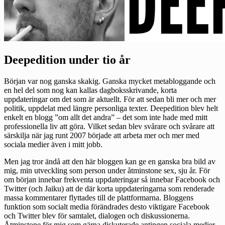
Deepedition under tio år
Början var nog ganska skakig. Ganska mycket metabloggande och
en hel del som nog kan kallas dagboksskrivande, korta
uppdateringar om det som är aktuellt. För att sedan bli mer och mer
politik, uppdelat med längre personliga texter. Deepedition blev helt
enkelt en blogg ”om allt det andra” – det som inte hade med mitt
professionella liv att göra. Vilket sedan blev svårare och svårare att
särskilja när jag runt 2007 började att arbeta mer och mer med
sociala medier även i mitt jobb.
Men jag tror ändå att den här bloggen kan ge en ganska bra bild av
mig, min utveckling som person under åtminstone sex, sju år. För
om början innebar frekventa uppdateringar så innebar Facebook och
Twitter (och Jaiku) att de där korta uppdateringarna som renderade
massa kommentarer flyttades till de plattformarna. Bloggens
funktion som socialt media förändrades desto viktigare Facebook
och Twitter blev för samtalet, dialogen och diskussionerna.
Åtminstone för mig som gärna diskuterade antingen sociala medier