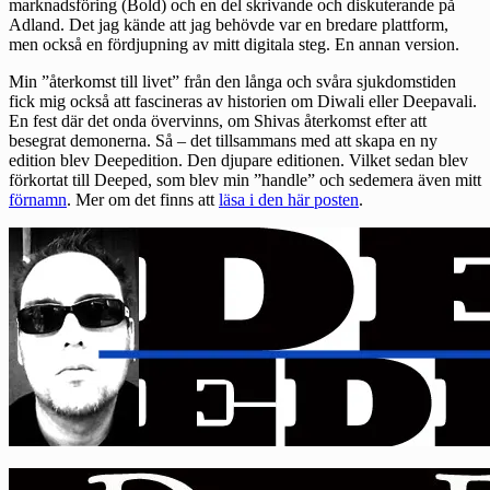
marknadsföring (Bold) och en del skrivande och diskuterande på
Adland. Det jag kände att jag behövde var en bredare plattform,
men också en fördjupning av mitt digitala steg. En annan version.
Min ”återkomst till livet” från den långa och svåra sjukdomstiden
fick mig också att fascineras av historien om Diwali eller Deepavali.
En fest där det onda övervinns, om Shivas återkomst efter att
besegrat demonerna. Så – det tillsammans med att skapa en ny
edition blev Deepedition. Den djupare editionen. Vilket sedan blev
förkortat till Deeped, som blev min ”handle” och sedemera även mitt
förnamn
. Mer om det finns att
läsa i den här posten
.