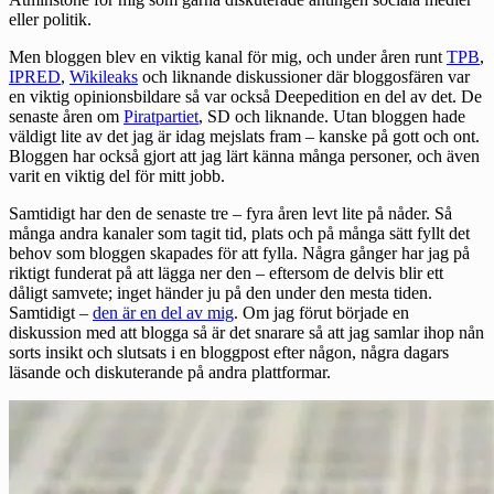
eller politik.
Men bloggen blev en viktig kanal för mig, och under åren runt
TPB
,
IPRED
,
Wikileaks
och liknande diskussioner där bloggosfären var
en viktig opinionsbildare så var också Deepedition en del av det. De
senaste åren om
Piratpartiet
, SD och liknande. Utan bloggen hade
väldigt lite av det jag är idag mejslats fram – kanske på gott och ont.
Bloggen har också gjort att jag lärt känna många personer, och även
varit en viktig del för mitt jobb.
Samtidigt har den de senaste tre – fyra åren levt lite på nåder. Så
många andra kanaler som tagit tid, plats och på många sätt fyllt det
behov som bloggen skapades för att fylla. Några gånger har jag på
riktigt funderat på att lägga ner den – eftersom de delvis blir ett
dåligt samvete; inget händer ju på den under den mesta tiden.
Samtidigt –
den är en del av mig
. Om jag förut började en
diskussion med att blogga så är det snarare så att jag samlar ihop nån
sorts insikt och slutsats i en bloggpost efter någon, några dagars
läsande och diskuterande på andra plattformar.