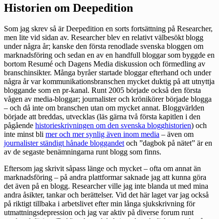
Historien om Deepedition
Som jag skrev så är Deepedition en sorts fortsättning på Researcher,
men lite vid sidan av. Researcher blev en relativt välbesökt blogg
under några år; kanske den första renodlade svenska bloggen om
marknadsföring och sedan en av en handfull bloggar som byggde en
bortom Resumé och Dagens Media diskussion och förmedling av
branschinsikter. Många byråer startade bloggar efterhand och under
några år var kommunikationsbranschen mycket duktig på att utnyttja
bloggande som en pr-kanal. Runt 2005 började också den första
vågen av media-bloggar; journalister och krönikörer började blogga
– och då inte om branschen utan om mycket annat. Bloggvärlden
började att breddas, utvecklas (läs gärna två första kapitlen i den
pågående
historieskrivningen om den svenska blogghistorien
) och
inte minst bli
mer och mer synlig även inom media
– även om
journalister ständigt hånade bloggandet
och ”dagbok på nätet” är en
av de segaste benämningarna runt blogg som finns.
Eftersom jag skrivit såpass länge och mycket – ofta om annat än
marknadsföring – på andra plattformar saknade jag att kunna göra
det även på en blogg. Researcher ville jag inte blanda ut med mina
andra åsikter, tankar och berättelser. Vid det här laget var jag också
på riktigt tillbaka i arbetslivet efter min långa sjukskrivning för
utmattningsdepression och jag var aktiv på diverse forum runt