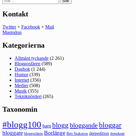
efter:
Kontakt
Twitter
+
Facebook
+
Mail
Mastodon
Kategorierna
Allmänt tyckande
(2 261)
Bloggosfären
(589)
Dagbok
(1 244)
Humor
(339)
Internet
(356)
Medier
(508)
Musik
(355)
Tekniknörderi
(265)
Taxonomin
#blogg100
bloggar
blogg
bloggande
barn
bloggare
Borlänge
deepedition
Brit Stakston
bloggosfären
demokrati