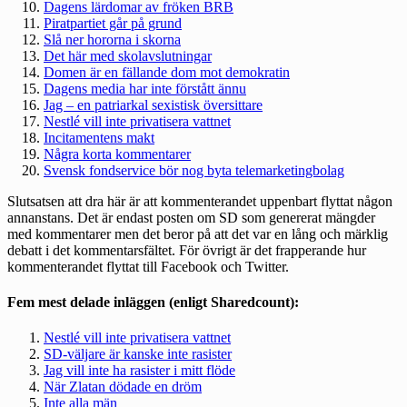
Dagens lärdomar av fröken BRB
Piratpartiet går på grund
Slå ner hororna i skorna
Det här med skolavslutningar
Domen är en fällande dom mot demokratin
Dagens media har inte förstått ännu
Jag – en patriarkal sexistisk översittare
Nestlé vill inte privatisera vattnet
Incitamentens makt
Några korta kommentarer
Svensk fondservice bör nog byta telemarketingbolag
Slutsatsen att dra här är att kommenterandet uppenbart flyttat någon
annanstans. Det är endast posten om SD som genererat mängder
med kommentarer men det beror på att det var en lång och märklig
debatt i det kommentarsfältet. För övrigt är det frapperande hur
kommenterandet flyttat till Facebook och Twitter.
Fem mest delade inläggen (enligt Sharedcount):
Nestlé vill inte privatisera vattnet
SD-väljare är kanske inte rasister
Jag vill inte ha rasister i mitt flöde
När Zlatan dödade en dröm
Inte alla män