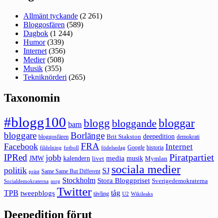
Allmänt tyckande
(2 261)
Bloggosfären
(589)
Dagbok
(1 244)
Humor
(339)
Internet
(356)
Medier
(508)
Musik
(355)
Tekniknörderi
(265)
Taxonomin
#blogg100
bloggar
blogg
bloggande
barn
bloggare
Borlänge
deepedition
Brit Stakston
bloggosfären
demokrati
FRA
Facebook
Internet
Google
historia
fildelning
fotboll
födelsedag
Piratpartiet
IPRed
jobb
kalendern
media
JMW
livet
musik
Mymlan
sociala medier
politik
SJ
Same Same But Different
präst
Stockholm
Stora Bloggpriset
Sverigedemokraterna
sorg
Socialdemokraterna
Twitter
TPB
tåg
tweepblogs
tävling
U2
Wikileaks
Deepedition förut