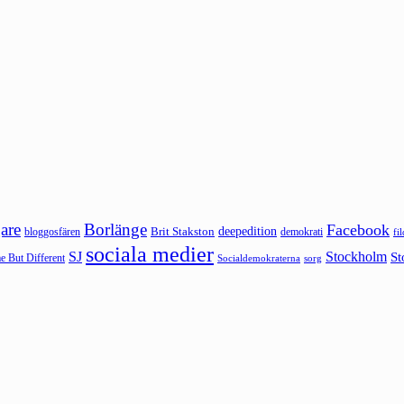
are
Borlänge
Facebook
deepedition
Brit Stakston
bloggosfären
demokrati
fi
sociala medier
SJ
Stockholm
St
 But Different
sorg
Socialdemokraterna