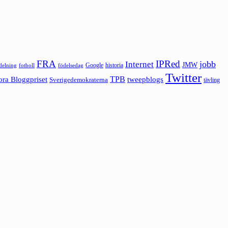
FRA
IPRed
jobb
Internet
JMW
Google
historia
ldelning
fotboll
födelsedag
Twitter
ora Bloggpriset
TPB
tweepblogs
Sverigedemokraterna
tävling