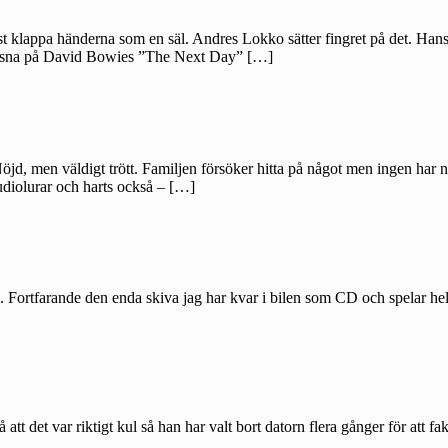
klappa händerna som en säl. Andres Lokko sätter fingret på det. Hans 
lyssna på David Bowies ”The Next Day” […]
 Nöjd, men väldigt trött. Familjen försöker hitta på något men ingen har
tudiolurar och harts också – […]
Fortfarande den enda skiva jag har kvar i bilen som CD och spelar helst
det var riktigt kul så han har valt bort datorn flera gånger för att fakti