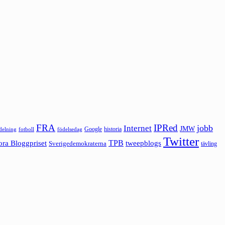
FRA
IPRed
jobb
Internet
JMW
Google
historia
ldelning
fotboll
födelsedag
Twitter
ora Bloggpriset
TPB
tweepblogs
Sverigedemokraterna
tävling