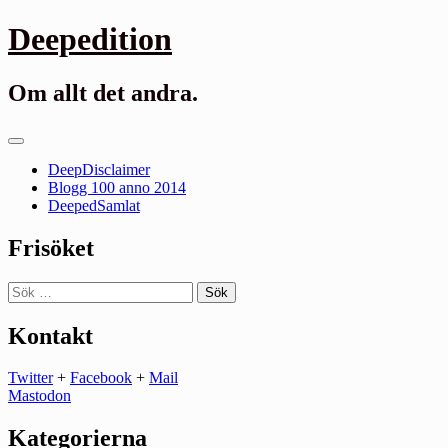
Gå
Deepedition
till
innehåll
Om allt det andra.
Primär
meny
DeepDisclaimer
Blogg 100 anno 2014
DeepedSamlat
Frisöket
Sök
efter:
Kontakt
Twitter
+
Facebook
+
Mail
Mastodon
Kategorierna