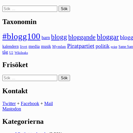
Sök
efter:
Taxonomin
#blogg100
bloggar
blogg
bloggande
blogg
barn
Piratpartiet
politik
kalendern
media
livet
musik
Mymlan
Same Same
präst
tåg
U2
Wikileaks
Frisöket
Sök
efter:
Kontakt
Twitter
+
Facebook
+
Mail
Mastodon
Kategorierna