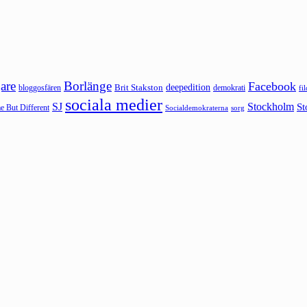
are
Borlänge
Facebook
deepedition
Brit Stakston
bloggosfären
demokrati
fi
sociala medier
SJ
Stockholm
St
 But Different
sorg
Socialdemokraterna