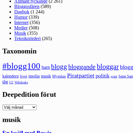
Allmänt tyckande
(2 261)
Bloggosfären
(589)
Dagbok
(1 244)
Humor
(339)
Internet
(356)
Medier
(508)
Musik
(355)
Tekniknörderi
(265)
Taxonomin
#blogg100
bloggar
blogg
bloggande
blogg
barn
Piratpartiet
politik
kalendern
media
livet
musik
Mymlan
Same Same
präst
tåg
U2
Wikileaks
Deepedition förut
Deepedition
förut
musik
En kväll med Bowie