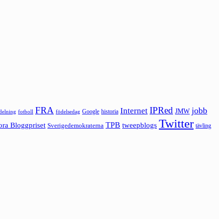
FRA
IPRed
jobb
Internet
JMW
Google
historia
ldelning
fotboll
födelsedag
Twitter
ora Bloggpriset
TPB
tweepblogs
Sverigedemokraterna
tävling