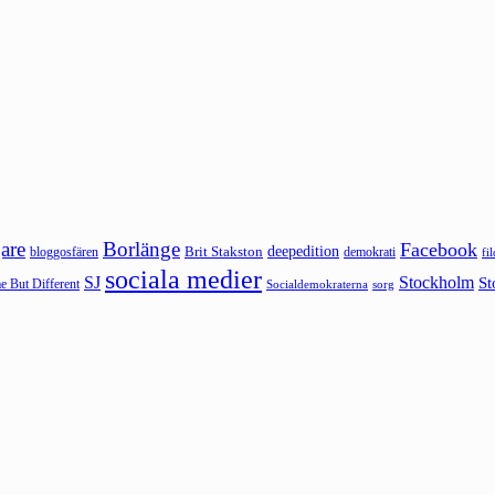
are
Borlänge
Facebook
deepedition
Brit Stakston
bloggosfären
demokrati
fi
sociala medier
SJ
Stockholm
St
 But Different
sorg
Socialdemokraterna