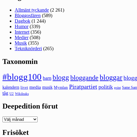
Allmänt tyckande
(2 261)
Bloggosfären
(589)
Dagbok
(1 244)
Humor
(339)
Internet
(356)
Medier
(508)
Musik
(355)
Tekniknörderi
(265)
Taxonomin
#blogg100
bloggar
blogg
bloggande
blogg
barn
Piratpartiet
politik
kalendern
media
livet
musik
Mymlan
Same Same
präst
tåg
U2
Wikileaks
Deepedition förut
Deepedition
förut
Frisöket