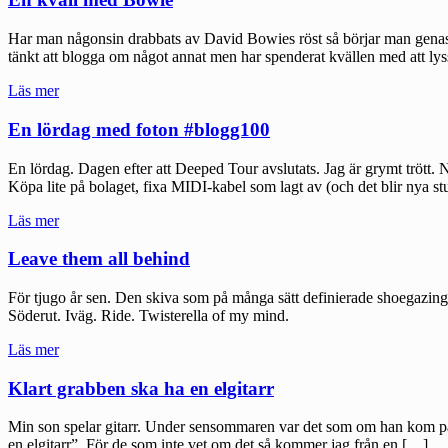
Har man någonsin drabbats av David Bowies röst så börjar man genast 
tänkt att blogga om något annat men har spenderat kvällen med att 
"En
Läs mer
kväll
med
En lördag med foton #blogg100
Bowie"
En lördag. Dagen efter att Deeped Tour avslutats. Jag är grymt trött.
Köpa lite på bolaget, fixa MIDI-kabel som lagt av (och det blir nya s
"En
Läs mer
lördag
med
Leave them all behind
foton
#blogg100"
För tjugo år sen. Den skiva som på många sätt definierade shoegazing. 
Söderut. Iväg. Ride. Twisterella of my mind.
"Leave
Läs mer
them
all
Klart grabben ska ha en elgitarr
behind"
Min son spelar gitarr. Under sensommaren var det som om han kom på att 
en elgitarr”. För de som inte vet om det så kommer jag från en […]