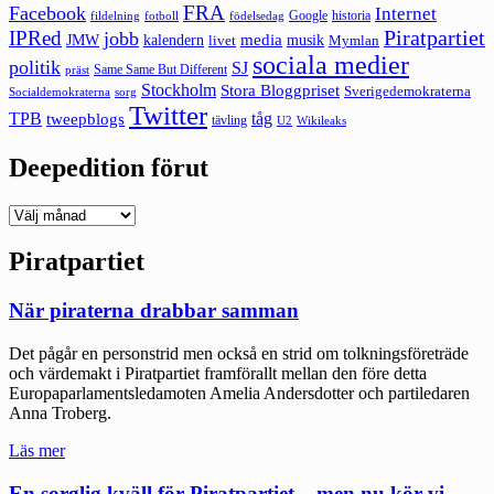
FRA
Facebook
Internet
Google
historia
fildelning
fotboll
födelsedag
Piratpartiet
IPRed
jobb
kalendern
media
JMW
livet
musik
Mymlan
sociala medier
politik
SJ
Same Same But Different
präst
Stockholm
Stora Bloggpriset
Sverigedemokraterna
sorg
Socialdemokraterna
Twitter
TPB
tåg
tweepblogs
tävling
U2
Wikileaks
Deepedition förut
Deepedition
förut
Piratpartiet
När piraterna drabbar samman
Det pågår en personstrid men också en strid om tolkningsföreträde
och värdemakt i Piratpartiet framförallt mellan den före detta
Europaparlamentsledamoten Amelia Andersdotter och partiledaren
Anna Troberg.
"När
Läs mer
piraterna
drabbar
En sorglig kväll för Piratpartiet – men nu kör vi