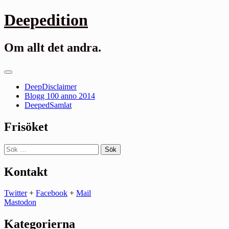
Gå
Deepedition
till
innehåll
Om allt det andra.
Primär
meny
DeepDisclaimer
Blogg 100 anno 2014
DeepedSamlat
Frisöket
Sök
efter:
Kontakt
Twitter
+
Facebook
+
Mail
Mastodon
Kategorierna