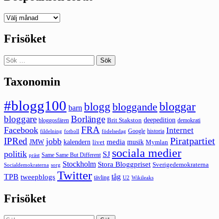
Deepedition
förut
Frisöket
Sök
efter:
Taxonomin
#blogg100
bloggar
blogg
bloggande
barn
bloggare
Borlänge
deepedition
Brit Stakston
bloggosfären
demokrati
FRA
Facebook
Internet
Google
historia
fildelning
fotboll
födelsedag
Piratpartiet
IPRed
jobb
kalendern
media
JMW
livet
musik
Mymlan
sociala medier
politik
SJ
Same Same But Different
präst
Stockholm
Stora Bloggpriset
Sverigedemokraterna
sorg
Socialdemokraterna
Twitter
TPB
tåg
tweepblogs
tävling
U2
Wikileaks
Frisöket
Sök