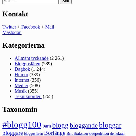
efter:
Kontakt
Twitter
+
Facebook
+
Mail
Mastodon
Kategorierna
Allmänt tyckande
(2 261)
Bloggosfären
(589)
Dagbok
(1 244)
Humor
(339)
Internet
(356)
Medier
(508)
Musik
(355)
Tekniknörderi
(265)
Taxonomin
#blogg100
bloggar
blogg
bloggande
barn
bloggare
Borlänge
deepedition
Brit Stakston
bloggosfären
demokrati