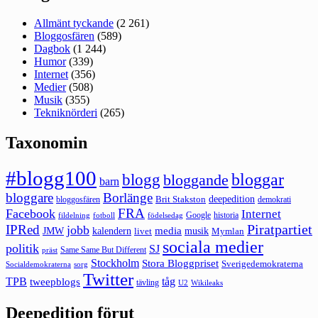
Allmänt tyckande
(2 261)
Bloggosfären
(589)
Dagbok
(1 244)
Humor
(339)
Internet
(356)
Medier
(508)
Musik
(355)
Tekniknörderi
(265)
Taxonomin
#blogg100
bloggar
blogg
bloggande
barn
bloggare
Borlänge
deepedition
Brit Stakston
bloggosfären
demokrati
FRA
Facebook
Internet
Google
historia
fildelning
fotboll
födelsedag
Piratpartiet
IPRed
jobb
kalendern
media
JMW
livet
musik
Mymlan
sociala medier
politik
SJ
Same Same But Different
präst
Stockholm
Stora Bloggpriset
Sverigedemokraterna
sorg
Socialdemokraterna
Twitter
TPB
tåg
tweepblogs
tävling
U2
Wikileaks
Deepedition förut