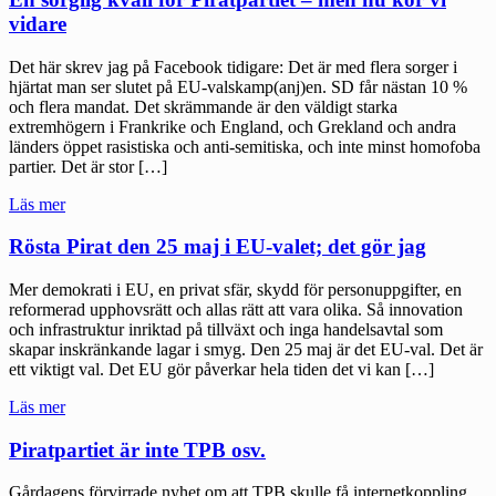
samman"
vidare
Det här skrev jag på Facebook tidigare: Det är med flera sorger i
hjärtat man ser slutet på EU-valskamp(anj)en. SD får nästan 10 %
och flera mandat. Det skrämmande är den väldigt starka
extremhögern i Frankrike och England, och Grekland och andra
länders öppet rasistiska och anti-semitiska, och inte minst homofoba
partier. Det är stor […]
"En
Läs mer
sorglig
kväll
Rösta Pirat den 25 maj i EU-valet; det gör jag
för
Piratpartiet
Mer demokrati i EU, en privat sfär, skydd för personuppgifter, en
–
reformerad upphovsrätt och allas rätt att vara olika. Så innovation
men
och infrastruktur inriktad på tillväxt och inga handelsavtal som
nu
skapar inskränkande lagar i smyg. Den 25 maj är det EU-val. Det är
kör
ett viktigt val. Det EU gör påverkar hela tiden det vi kan […]
vi
vidare"
"Rösta
Läs mer
Pirat
den
Piratpartiet är inte TPB osv.
25
maj
Gårdagens förvirrade nyhet om att TPB skulle få internetkoppling