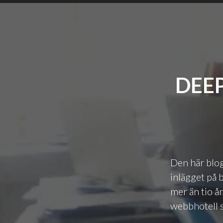
DEEP
Den här blogg
inlägget på 
mer än tio å
webbhotell s