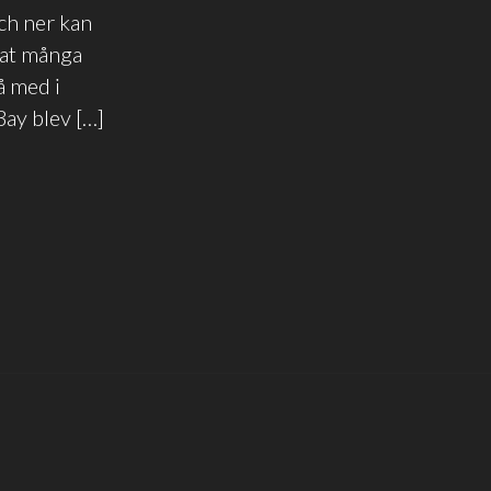
ch ner kan
rat många
å med i
Bay blev […]