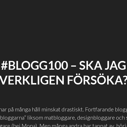
#BLOGG100 – SKA JAG
VERKLIGEN FÖRSÖKA
ar på många håll minskat drastiskt. Fortfarande blog
bloggarna” liksom matbloggare, designbloggare och s
e (hej Mona). Men många andra har tappat av, börjat