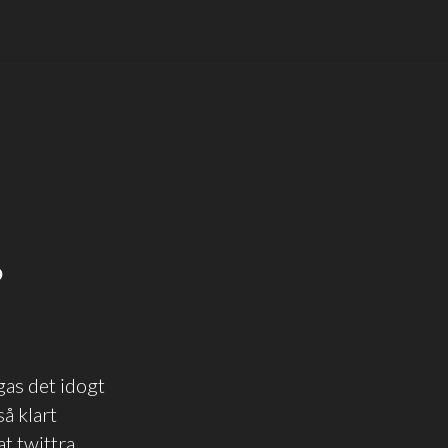
?
gas det idogt
å klart
 twittra,