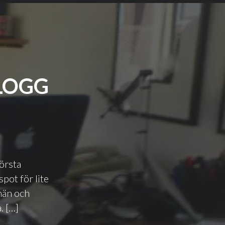
BLOGG
första
pot för lite
män och
. […]