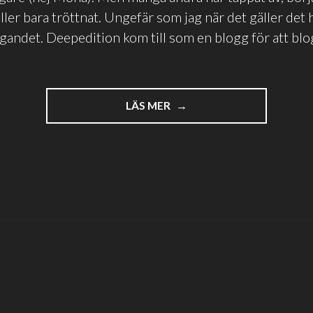
ller bara tröttnat. Ungefär som jag när det gäller det 
andet. Deepedition kom till som en blogg för att blo
"#BLOGG100
LÄS MER
–
SKA
JAG
VERKLIGEN
FÖRSÖKA?"