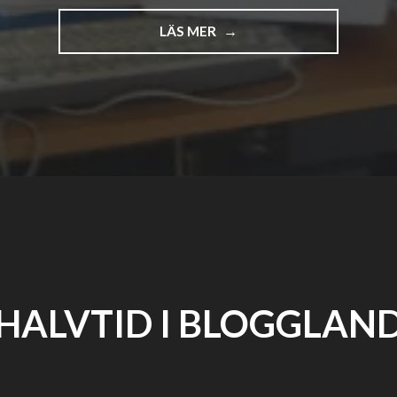
"DEEPEDITION
LÄS MER
10
ÅR
–
EN
BLOGG
OM
ALLT
DET
ANDRA"
HALVTID I BLOGGLAN