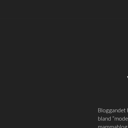
Bloggandet h
bland ”mode
mammabloggar