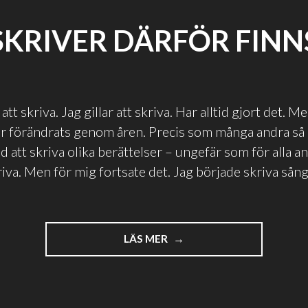
SKRIVER DÄRFÖR FINN
tt skriva. Jag gillar att skriva. Har alltid gjort det. M
r förändrats genom åren. Precis som många andra så 
ed att skriva olika berättelser – ungefär som för alla 
kriva. Men för mig fortsate det. Jag började skriva sång
"JAG
LÄS MER
SKRIVER
DÄRFÖR
FINNS
JAG"