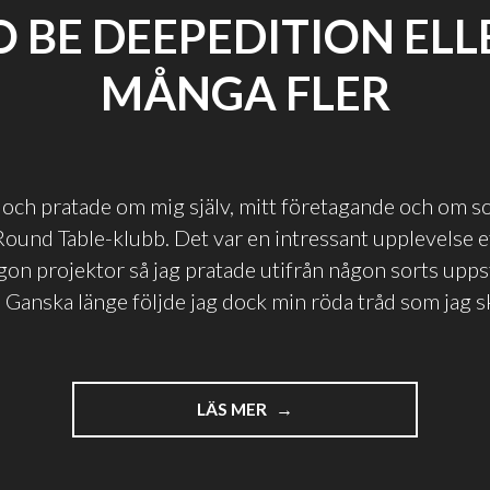
O BE DEEPEDITION ELL
MÅNGA FLER
ag och pratade om mig själv, mitt företagande och om s
Round Table-klubb. Det var en intressant upplevelse 
gon projektor så jag pratade utifrån någon sorts upp
. Ganska länge följde jag dock min röda tråd som jag s
]
"TO
LÄS MER
BE
DEEPEDITION
ELLER