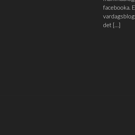
facebooka. E
vardagsblogg
det […]