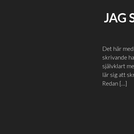
JAG 
Det här med a
skrivande ha
självklart m
lär sig att s
Redan […]