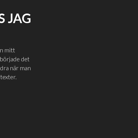
S JAG
en mitt
började det
andra när man
texter.