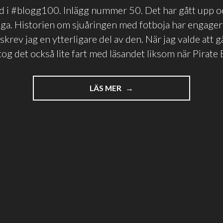
id i #blogg100. Inlägg nummer 50. Det har gått upp o
äga. Historien om sjuåringen med fotboja har engage
skrev jag en ytterligare del av den. När jag valde att g
tog det också lite fart med läsandet liksom när Pirate 
"HALVTID
LÄS MER
I
BLOGGLAND"