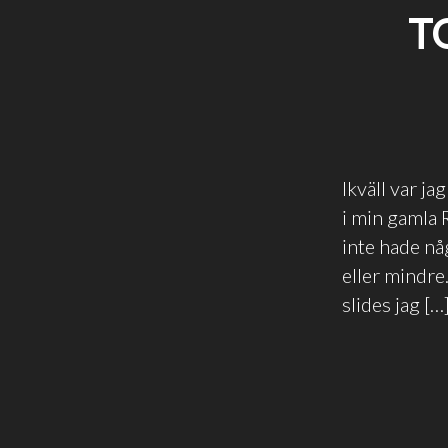
T
Ikväll var j
i min gamla 
inte hade nå
eller mindre
slides jag […