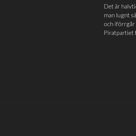
Det är halvt
man lugnt s
och iförrgår 
Piratpartiet 