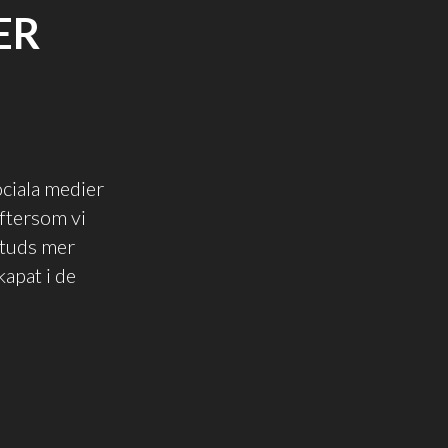
ER
ociala medier
eftersom vi
studs mer
kapat i de