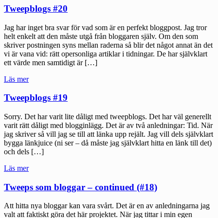
Tweepblogs #20
Jag har inget bra svar för vad som är en perfekt bloggpost. Jag tror
helt enkelt att den måste utgå från bloggaren själv. Om den som
skriver postningen syns mellan raderna så blir det något annat än det
vi är vana vid: rätt opersonliga artiklar i tidningar. De har självklart
ett värde men samtidigt är […]
"Tweepblogs
Läs mer
#20"
Tweepblogs #19
Sorry. Det har varit lite dåligt med tweepblogs. Det har väl generellt
varit rätt dåligt med blogginlägg. Det är av två anledningar: Tid. När
jag skriver så vill jag se till att länka upp rejält. Jag vill dels självklart
bygga länkjuice (ni ser – då måste jag självklart hitta en länk till det)
och dels […]
"Tweepblogs
Läs mer
#19"
Tweeps som bloggar – continued (#18)
Att hitta nya bloggar kan vara svårt. Det är en av anledningarna jag
valt att faktiskt göra det här projektet. När jag tittar i min egen