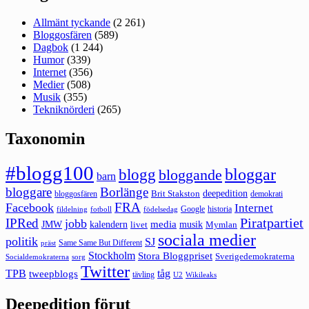
Allmänt tyckande
(2 261)
Bloggosfären
(589)
Dagbok
(1 244)
Humor
(339)
Internet
(356)
Medier
(508)
Musik
(355)
Tekniknörderi
(265)
Taxonomin
#blogg100
bloggar
blogg
bloggande
barn
bloggare
Borlänge
deepedition
Brit Stakston
bloggosfären
demokrati
FRA
Facebook
Internet
Google
historia
fildelning
fotboll
födelsedag
Piratpartiet
IPRed
jobb
kalendern
media
JMW
livet
musik
Mymlan
sociala medier
politik
SJ
Same Same But Different
präst
Stockholm
Stora Bloggpriset
Sverigedemokraterna
sorg
Socialdemokraterna
Twitter
TPB
tåg
tweepblogs
tävling
U2
Wikileaks
Deepedition förut