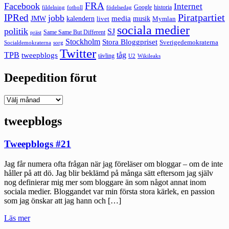
FRA
Facebook
Internet
Google
historia
fildelning
fotboll
födelsedag
Piratpartiet
IPRed
jobb
kalendern
media
JMW
livet
musik
Mymlan
sociala medier
politik
SJ
Same Same But Different
präst
Stockholm
Stora Bloggpriset
Sverigedemokraterna
sorg
Socialdemokraterna
Twitter
TPB
tåg
tweepblogs
tävling
U2
Wikileaks
Deepedition förut
Deepedition
förut
tweepblogs
Tweepblogs #21
Jag får numera ofta frågan när jag föreläser om bloggar – om de inte
håller på att dö. Jag blir beklämd på många sätt eftersom jag själv
nog definierar mig mer som bloggare än som något annat inom
sociala medier. Bloggandet var min första stora kärlek, en passion
som jag önskar att jag hann och […]
"Tweepblogs
Läs mer
#21"