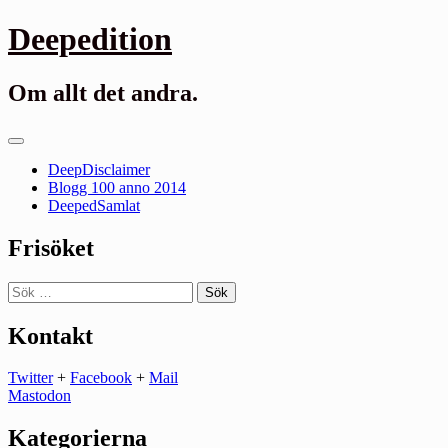
Gå
Deepedition
till
innehåll
Om allt det andra.
Primär
meny
DeepDisclaimer
Blogg 100 anno 2014
DeepedSamlat
Frisöket
Sök
efter:
Kontakt
Twitter
+
Facebook
+
Mail
Mastodon
Kategorierna