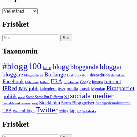
Deepedition
förut
Frisöket
Sök
efter:
Taxonomin
#blogg100
bloggar
blogg
bloggande
barn
bloggare
Borlänge
deepedition
Brit Stakston
bloggosfären
demokrati
FRA
Facebook
Internet
Google
historia
fildelning
fotboll
födelsedag
Piratpartiet
IPRed
jobb
kalendern
media
JMW
livet
musik
Mymlan
sociala medier
politik
SJ
Same Same But Different
präst
Stockholm
Stora Bloggpriset
Sverigedemokraterna
sorg
Socialdemokraterna
Twitter
TPB
tåg
tweepblogs
tävling
U2
Wikileaks
Frisöket
Sök