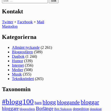
efter:
Kontakt
Twitter
+
Facebook
+
Mail
Mastodon
Kategorierna
Allmänt tyckande
(2 261)
Bloggosfären
(589)
Dagbok
(1 244)
Humor
(339)
Internet
(356)
Medier
(508)
Musik
(355)
Tekniknörderi
(265)
Taxonomin
#blogg100
bloggar
blogg
bloggande
barn
bloggare
Borlänge
deepedition
Brit Stakston
bloggosfären
demokrati