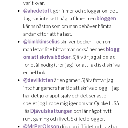
varit kvar.
@ahedetoft
gör filmer och bloggar om det.
Jag har inte sett några filmer men
bloggen
känns nästan som om man behöver hämta
andan efter att ha läst.
@kimkkimselius
skriver böcker – och om
man letar lite hittar man också hennes
blogg
om att skriva böcker
. Själv är jag alldeles
för otålmodig (tror jag) för att faktiskt skriva
en hel bok.
@devilkitten
är en gamer. Själv fattar jag
inte hur gamers har tid att skriva blogg – jag
har det ju knappt själv och det senaste
spelet jag lirade mig igenom var Quake II. Så
läs
Djävulskattungen
och lär något nytt
runt gaming och livet. Skilled blogger.
@MrPerOlsson
dök upp i flödet och jag har