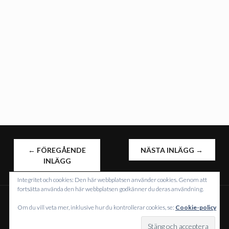
INLÄGGSNAVIGERING
←
FÖREGÅENDE
NÄSTA INLÄGG
→
INLÄGG
Integritet och cookies: Den här webbplatsen använder cookies. Genom att
fortsätta använda den här webbplatsen godkänner du deras användning.
Om du vill veta mer, inklusive hur du kontrollerar cookies, se:
Cookie-policy
DRIVS MED WORDPRESS
TEMA: INTERGALACTIC AV
WORDPRESS.COM
.