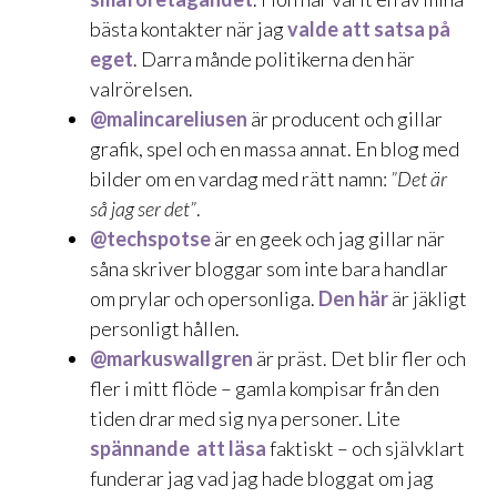
bästa kontakter när jag
valde att satsa på
eget
. Darra månde politikerna den här
valrörelsen.
@malincareliusen
är producent och gillar
grafik, spel och en massa annat. En
blog med
bilder om en vardag
med rätt namn:
”Det är
så jag ser det”
.
@techspotse
är en geek och jag gillar när
såna skriver bloggar som inte bara handlar
om prylar och opersonliga.
Den här
är jäkligt
personligt hållen.
@markuswallgren
är präst. Det blir fler och
fler i mitt flöde – gamla kompisar från den
tiden drar med sig nya personer. Lite
spännande att läsa
faktiskt – och självklart
funderar jag vad jag hade bloggat om jag