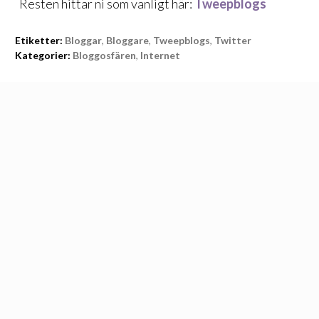
Resten hittar ni som vanligt här:
Tweepblogs
Etiketter:
Bloggar
,
Bloggare
,
Tweepblogs
,
Twitter
Kategorier:
Bloggosfären
,
Internet