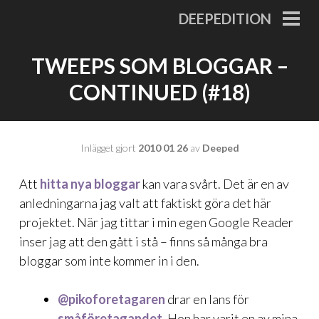
Gå
DEEPEDITION
till
PRI
MEN
innehåll
TWEEPS SOM BLOGGAR –
CONTINUED (#18)
Inlägget gjort
2010 01 26
av
Deeped
Att
hitta nya bloggar
kan vara svårt. Det är en av
anledningarna jag valt att faktiskt göra det här
projektet. När jag tittar i min egen Google Reader
inser jag att den gått i stå – finns så många bra
bloggar som inte kommer in i den.
@pikoforetagaren
drar en lans för
småföretagandet
. Hon har varit en av mina