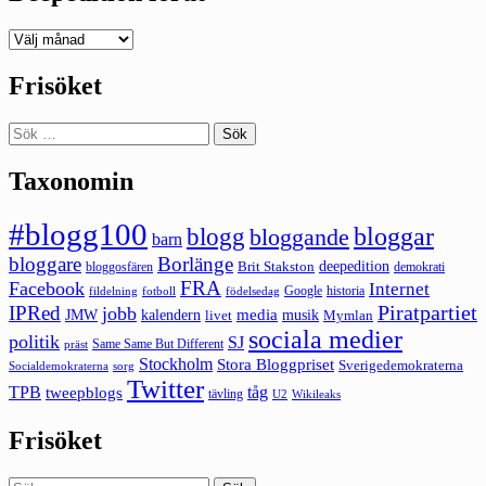
Deepedition
förut
Frisöket
Sök
efter:
Taxonomin
#blogg100
bloggar
blogg
bloggande
barn
bloggare
Borlänge
deepedition
Brit Stakston
bloggosfären
demokrati
FRA
Facebook
Internet
Google
historia
fildelning
fotboll
födelsedag
Piratpartiet
IPRed
jobb
kalendern
media
JMW
livet
musik
Mymlan
sociala medier
politik
SJ
Same Same But Different
präst
Stockholm
Stora Bloggpriset
Sverigedemokraterna
sorg
Socialdemokraterna
Twitter
TPB
tåg
tweepblogs
tävling
U2
Wikileaks
Frisöket
Sök