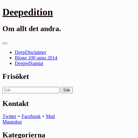
Gå
Deepedition
till
innehåll
Om allt det andra.
Primär
meny
DeepDisclaimer
Blogg 100 anno 2014
DeepedSamlat
Frisöket
Sök
efter:
Kontakt
Twitter
+
Facebook
+
Mail
Mastodon
Kategorierna