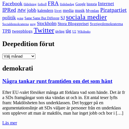
FRA
Facebook
Internet
Google
historia
fildelning
fotboll
födelsedag
Piratpartiet
IPRed
jobb
kalendern
media
JMW
livet
musik
Mymlan
sociala medier
politik
SJ
Same Same But Different
präst
Stockholm
Stora Bloggpriset
Sverigedemokraterna
sorg
Socialdemokraterna
Twitter
TPB
tåg
tweepblogs
tävling
U2
Wikileaks
Deepedition förut
Deepedition
förut
demokrati
Några tankar runt framtiden om det som hänt
Efter EU-valet försöker många att förklara vad som hände. Det är fr
a SDs framgångar som ska vändas ut och in. Ett antal teser lyfts
fram: Maktlösheten hos underklassen. Det bygger på en
argumentationslinje att SDs väljare är personer från en underklass
som upplever att man är maktlös, man har inget jobb och bor i […]
"Några
Läs mer
tankar