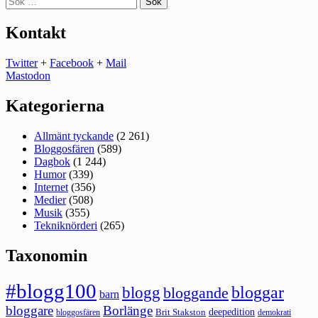
efter:
Kontakt
Twitter
+
Facebook
+
Mail
Mastodon
Kategorierna
Allmänt tyckande
(2 261)
Bloggosfären
(589)
Dagbok
(1 244)
Humor
(339)
Internet
(356)
Medier
(508)
Musik
(355)
Tekniknörderi
(265)
Taxonomin
#blogg100
bloggar
blogg
bloggande
barn
bloggare
Borlänge
deepedition
Brit Stakston
bloggosfären
demokrati