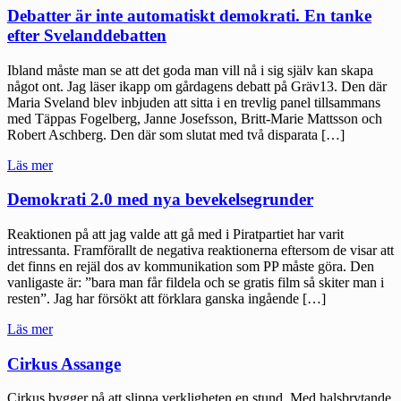
runt
Debatter är inte automatiskt demokrati. En tanke
framtiden
efter Svelanddebatten
om
det
Ibland måste man se att det goda man vill nå i sig själv kan skapa
som
något ont. Jag läser ikapp om gårdagens debatt på Gräv13. Den där
hänt"
Maria Sveland blev inbjuden att sitta i en trevlig panel tillsammans
med Täppas Fogelberg, Janne Josefsson, Britt-Marie Mattsson och
Robert Aschberg. Den där som slutat med två disparata […]
"Debatter
Läs mer
är
inte
Demokrati 2.0 med nya bevekelsegrunder
automatiskt
demokrati.
Reaktionen på att jag valde att gå med i Piratpartiet har varit
En
intressanta. Framförallt de negativa reaktionerna eftersom de visar att
tanke
det finns en rejäl dos av kommunikation som PP måste göra. Den
efter
vanligaste är: ”bara man får fildela och se gratis film så skiter man i
Svelanddebatten"
resten”. Jag har försökt att förklara ganska ingående […]
"Demokrati
Läs mer
2.0
med
Cirkus Assange
nya
bevekelsegrunder"
Cirkus bygger på att slippa verkligheten en stund. Med halsbrytande