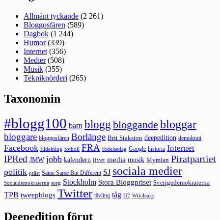
Allmänt tyckande
(2 261)
Bloggosfären
(589)
Dagbok
(1 244)
Humor
(339)
Internet
(356)
Medier
(508)
Musik
(355)
Tekniknörderi
(265)
Taxonomin
#blogg100
bloggar
blogg
bloggande
barn
bloggare
Borlänge
deepedition
Brit Stakston
bloggosfären
demokrati
FRA
Facebook
Internet
Google
historia
fildelning
fotboll
födelsedag
Piratpartiet
IPRed
jobb
kalendern
media
JMW
livet
musik
Mymlan
sociala medier
politik
SJ
Same Same But Different
präst
Stockholm
Stora Bloggpriset
Sverigedemokraterna
sorg
Socialdemokraterna
Twitter
TPB
tåg
tweepblogs
tävling
U2
Wikileaks
Deepedition förut