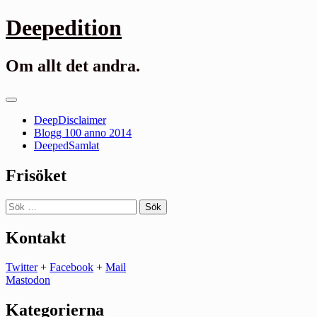
Gå
Deepedition
till
innehåll
Om allt det andra.
Primär
meny
DeepDisclaimer
Blogg 100 anno 2014
DeepedSamlat
Frisöket
Sök
efter:
Kontakt
Twitter
+
Facebook
+
Mail
Mastodon
Kategorierna