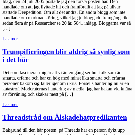
Idag, den 24 juli 2005 postade jag den första posten här. Den
handlade om att jag flyttade hit och framförallt att jag på allvar
startade Deepedition. Om allt det andra. En andra blogg som inte
handlade om marknadsföring, vilket jag ju bloggade framgångsrikt
sedan flera år på Researcher.se 20 år. 5041 inlägg. Bloggarna var så
[…]
"Deepedition.com
Läs mer
fyller
20
Trumpifieringen blir aldrig så synlig som
år"
i det här
Det som fascinerar mig är att vi än en gång ser hur folk som är
smarta, erfarna och har en hög med minst lika smarta och erfarna
personer bakom sig faller igenom i kris. Forsells hantering nu är en
katastrof. Moderaternas hantering av media; jag har hakan vid knäna
av förvåning och skakar mest på […]
"Trumpifieringen
Läs mer
blir
aldrig
Threadstråd om Älskadehatpredikanten
så
synlig
Bakgrund till den här posten: på Threads har en person dykt upp
som