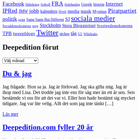
FRA
Facebook
Internet
Google
historia
fildelning
fotboll
födelsedag
Piratpartiet
IPRed
jobb
kalendern
media
JMW
livet
musik
Mymlan
sociala medier
politik
SJ
Same Same But Different
präst
Stockholm
Stora Bloggpriset
Sverigedemokraterna
sorg
Socialdemokraterna
Twitter
TPB
tåg
tweepblogs
tävling
U2
Wikileaks
Deepedition förut
Deepedition
förut
Du & jag
Jag frågade. Hon sa ja. Jag är förlovad. Jag ska gifta mig. Jag är
ihop med Lisa. Det trodde jag inte ens för säg mer än ett år sen. Sen
bestämde vi oss för att det var vi. Eller hon hade bestämt sig mycket
tidigare. Jag var lite velig. Allt det som jag inte tänkt […]
"Du
Läs mer
&
jag"
Deepedition.com fyller 20 år