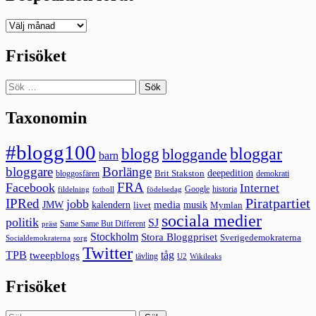
Deepedition
förut
Frisöket
Sök
efter:
Taxonomin
#blogg100
bloggar
blogg
bloggande
barn
bloggare
Borlänge
deepedition
Brit Stakston
bloggosfären
demokrati
FRA
Facebook
Internet
Google
historia
fildelning
fotboll
födelsedag
Piratpartiet
IPRed
jobb
kalendern
media
JMW
livet
musik
Mymlan
sociala medier
politik
SJ
Same Same But Different
präst
Stockholm
Stora Bloggpriset
Sverigedemokraterna
sorg
Socialdemokraterna
Twitter
TPB
tåg
tweepblogs
tävling
U2
Wikileaks
Frisöket
Sök