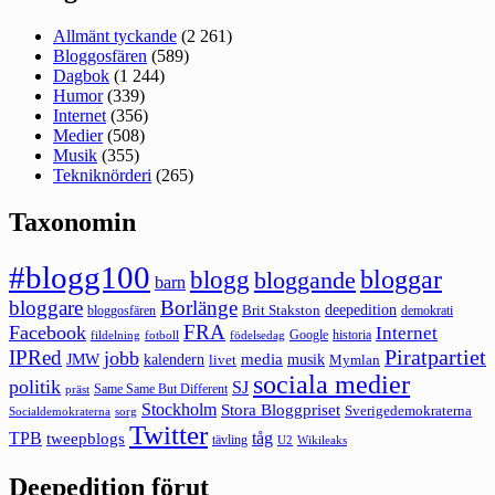
Allmänt tyckande
(2 261)
Bloggosfären
(589)
Dagbok
(1 244)
Humor
(339)
Internet
(356)
Medier
(508)
Musik
(355)
Tekniknörderi
(265)
Taxonomin
#blogg100
bloggar
blogg
bloggande
barn
bloggare
Borlänge
deepedition
Brit Stakston
bloggosfären
demokrati
FRA
Facebook
Internet
Google
historia
fildelning
fotboll
födelsedag
Piratpartiet
IPRed
jobb
kalendern
media
JMW
livet
musik
Mymlan
sociala medier
politik
SJ
Same Same But Different
präst
Stockholm
Stora Bloggpriset
Sverigedemokraterna
sorg
Socialdemokraterna
Twitter
TPB
tåg
tweepblogs
tävling
U2
Wikileaks
Deepedition förut