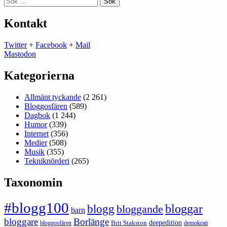
efter:
Kontakt
Twitter
+
Facebook
+
Mail
Mastodon
Kategorierna
Allmänt tyckande
(2 261)
Bloggosfären
(589)
Dagbok
(1 244)
Humor
(339)
Internet
(356)
Medier
(508)
Musik
(355)
Tekniknörderi
(265)
Taxonomin
#blogg100
bloggar
blogg
bloggande
barn
bloggare
Borlänge
deepedition
Brit Stakston
bloggosfären
demokrati