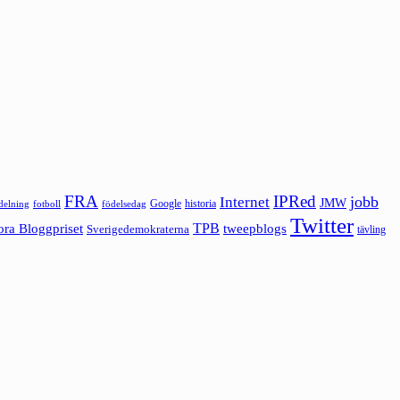
FRA
IPRed
jobb
Internet
JMW
Google
historia
ldelning
fotboll
födelsedag
Twitter
ora Bloggpriset
TPB
tweepblogs
Sverigedemokraterna
tävling