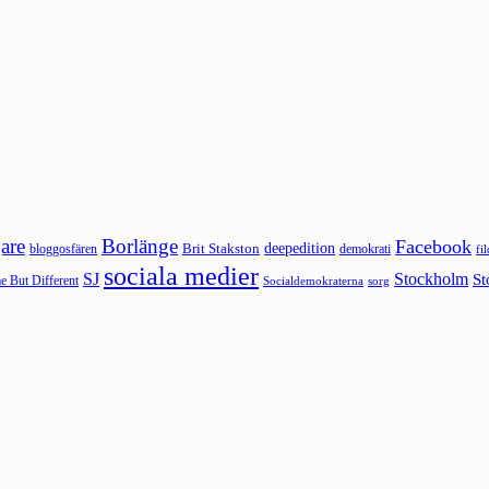
are
Borlänge
Facebook
deepedition
Brit Stakston
bloggosfären
demokrati
fi
sociala medier
SJ
Stockholm
St
 But Different
sorg
Socialdemokraterna