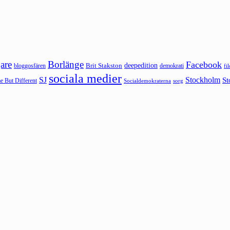
are
Borlänge
Facebook
deepedition
Brit Stakston
bloggosfären
demokrati
fi
sociala medier
SJ
Stockholm
St
 But Different
sorg
Socialdemokraterna