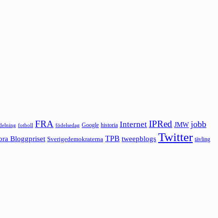
FRA
IPRed
jobb
Internet
JMW
Google
historia
ldelning
fotboll
födelsedag
Twitter
ora Bloggpriset
TPB
tweepblogs
Sverigedemokraterna
tävling