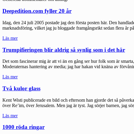
Deepedition.com fyller 20 år
Idag, den 24 juli 2005 postade jag den första posten här. Den handlade
marknadsföring, vilket jag ju bloggade framgångsrikt sedan flera år p
"Deepedition.com
Läs mer
fyller
20
Trumpifieringen blir aldrig så synlig som i det här
år"
Det som fascinerar mig är att vi än en gång ser hur folk som är smarta,
Moderaternas hantering av media; jag har hakan vid knäna av förvån
"Trumpifieringen
Läs mer
blir
aldrig
Två kulor glass
så
synlig
Kent Wisti publicerade en bild och eftersom han gjorde det så påverkad
som
över Re’im, över Jerusalem. Men jag är tyst. Jag sörjer barnen, jag sö
i
det
"Två
Läs mer
här"
kulor
glass"
1000 röda ringar