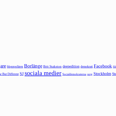
are
Borlänge
Facebook
deepedition
Brit Stakston
bloggosfären
demokrati
fi
sociala medier
SJ
Stockholm
St
 But Different
sorg
Socialdemokraterna