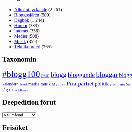
Allmänt tyckande
(2 261)
Bloggosfären
(589)
Dagbok
(1 244)
Humor
(339)
Internet
(356)
Medier
(508)
Musik
(355)
Tekniknörderi
(265)
Taxonomin
#blogg100
bloggar
blogg
bloggande
blogg
barn
Piratpartiet
politik
kalendern
media
livet
musik
Mymlan
Same Same
präst
tåg
U2
Wikileaks
Deepedition förut
Deepedition
förut
Frisöket