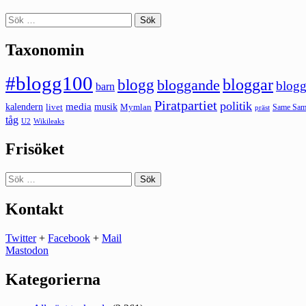
Sök
efter:
Taxonomin
#blogg100
bloggar
blogg
bloggande
blogg
barn
Piratpartiet
politik
kalendern
media
livet
musik
Mymlan
Same Same
präst
tåg
U2
Wikileaks
Frisöket
Sök
efter:
Kontakt
Twitter
+
Facebook
+
Mail
Mastodon
Kategorierna