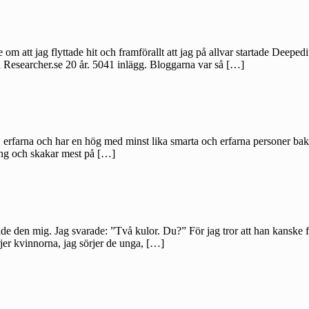
 om att jag flyttade hit och framförallt att jag på allvar startade Deep
å Researcher.se 20 år. 5041 inlägg. Bloggarna var så […]
 erfarna och har en hög med minst lika smarta och erfarna personer bakom
ing och skakar mest på […]
e den mig. Jag svarade: ”Två kulor. Du?” För jag tror att han kanske för
rjer kvinnorna, jag sörjer de unga, […]