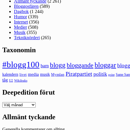
Allmänt tyckande
(2 261)
Bloggosfären
(589)
Dagbok
(1 244)
Humor
(339)
Internet
(356)
Medier
(508)
Musik
(355)
Tekniknörderi
(265)
Taxonomin
#blogg100
bloggar
blogg
bloggande
blogg
barn
Piratpartiet
politik
kalendern
media
livet
musik
Mymlan
Same Same
präst
tåg
U2
Wikileaks
Deepedition förut
Deepedition
förut
Allmänt tyckande
Generella kommentarer om allting.