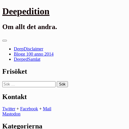
Gå
Deepedition
till
innehåll
Om allt det andra.
Primär
meny
DeepDisclaimer
Blogg 100 anno 2014
DeepedSamlat
Frisöket
Sök
efter:
Kontakt
Twitter
+
Facebook
+
Mail
Mastodon
Kategorierna