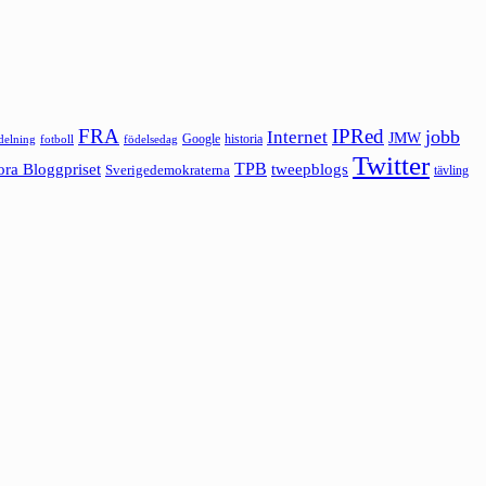
FRA
IPRed
jobb
Internet
JMW
Google
historia
ldelning
fotboll
födelsedag
Twitter
ora Bloggpriset
TPB
tweepblogs
Sverigedemokraterna
tävling