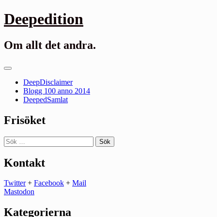
Gå
Deepedition
till
innehåll
Om allt det andra.
Primär
meny
DeepDisclaimer
Blogg 100 anno 2014
DeepedSamlat
Frisöket
Sök
efter:
Kontakt
Twitter
+
Facebook
+
Mail
Mastodon
Kategorierna