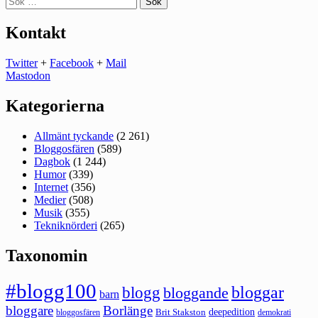
efter:
Kontakt
Twitter
+
Facebook
+
Mail
Mastodon
Kategorierna
Allmänt tyckande
(2 261)
Bloggosfären
(589)
Dagbok
(1 244)
Humor
(339)
Internet
(356)
Medier
(508)
Musik
(355)
Tekniknörderi
(265)
Taxonomin
#blogg100
bloggar
blogg
bloggande
barn
bloggare
Borlänge
deepedition
Brit Stakston
bloggosfären
demokrati