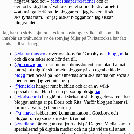
negativt med det –
babbel skapar relationer
och är
oerhört viktigt för såväl kreativitet som effektivt arbete)
– att många fortfarande bloggar och jag tycker att såna
ska lyftas fram. För jag älskar bloggar och jag älskar
bloggandet.
Jag har nu skrivit sjutton stycken postningar vilket allt som allt
innebär att tvåhundra av de som jag följer på Twitterockså har fått
länkar till sin blogg.
@danrasmussen
driver webb-byrån Carnaby och
bloggar
då
och då om saker som hör den till.
@johanwigmo
är kommunikationsstudent som bland annat
intervjuat mig för sitt arbete bloggar på sin egenbetitlade
blogg
men också på
Socialmedias
som ska handla om sociala
medier men jag vet inte jag :).
@jenefeldt
hänger runt bubblan och är en av wiki-
specialisterna. Han har en personlig blogg
här
.
@dorisochrita
har glömt att skriva ut sin bloggadress men har
bloggat många år på
Doris och Rita
. Varför bloggen heter så
får ni själva fråga henne om :).
@a_mayer
jobbar med kommunikation i Göteborg och
bloggar
om a) sociala medier b) annat.
@oeriksson
är en gammal journalist på Dagens Media som är
specialiserad på digitala medier och nu gått vidare till annat.