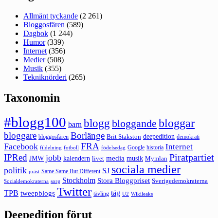
Allmänt tyckande
(2 261)
Bloggosfären
(589)
Dagbok
(1 244)
Humor
(339)
Internet
(356)
Medier
(508)
Musik
(355)
Tekniknörderi
(265)
Taxonomin
#blogg100
bloggar
blogg
bloggande
barn
bloggare
Borlänge
deepedition
Brit Stakston
bloggosfären
demokrati
FRA
Facebook
Internet
Google
historia
fildelning
fotboll
födelsedag
Piratpartiet
IPRed
jobb
kalendern
media
JMW
livet
musik
Mymlan
sociala medier
politik
SJ
Same Same But Different
präst
Stockholm
Stora Bloggpriset
Sverigedemokraterna
sorg
Socialdemokraterna
Twitter
TPB
tåg
tweepblogs
tävling
U2
Wikileaks
Deepedition förut