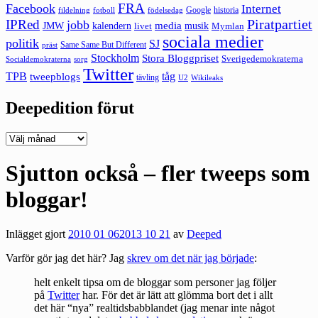
FRA
Facebook
Internet
Google
historia
fildelning
fotboll
födelsedag
Piratpartiet
IPRed
jobb
kalendern
media
JMW
livet
musik
Mymlan
sociala medier
politik
SJ
Same Same But Different
präst
Stockholm
Stora Bloggpriset
Sverigedemokraterna
sorg
Socialdemokraterna
Twitter
TPB
tåg
tweepblogs
tävling
U2
Wikileaks
Deepedition förut
Deepedition
förut
Sjutton också – fler tweeps som
bloggar!
Inlägget gjort
2010 01 06
2013 10 21
av
Deeped
Varför gör jag det här? Jag
skrev om det när jag började
:
helt enkelt tipsa om de bloggar som personer jag följer
på
Twitter
har. För det är lätt att glömma bort det i allt
det här “nya” realtidsbabblandet (jag menar inte något