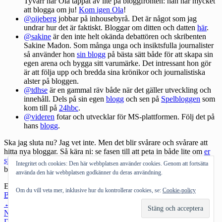
Tyvärr har Ola tappat av lite på bloggfronten: han har mycket
att blogga om ju!
Kom igen Ola
!
@oijeberg
jobbar på inhousebyrå. Det är något som jag
undrar hur det är faktiskt. Bloggar om ditten och datten
här
.
@sakine
är den inte helt okända debattören och skribenten
Sakine Madon. Som många unga och insiktsfulla journalister
så använder hon
sin blogg
på bästa sätt både för att skapa sin
egen arena och bygga sitt varumärke. Det intressant hon gör
är att följa upp och bredda sina krönikor och journalistiska
alster på bloggen.
@tdhse
är en gammal räv både när det gäller utveckling och
innehåll. Dels på sin egen
blogg
och sen på
Spelbloggen
som
kom till på
24hbc
.
@videren
fotar och utvecklar för MS-plattformen. Följ det på
hans
blogg
.
Ska jag sluta nu? Jag vet inte. Men det blir svårare och svårare att
hitta nya bloggar. Så kära ni: se fasen till att peta in både lite om
er
själva i Twitters bio liksom er bloggadress
: för jag vet att flera har
Integritet och cookies: Den här webbplatsen använder cookies. Genom att fortsätta
bloggar men glömt bort att peta in det i bio.
använda den här webbplatsen godkänner du deras användning.
Etiketter:
bloggar
,
bloggare
,
tweepblogs
,
Twitter
Kategorier:
Om du vill veta mer, inklusive hur du kontrollerar cookies, se:
Cookie-policy
Bloggosfären
,
Internet
Inläggsnavigering
←
Föregående inlägg
Nästa inlägg
→
Drivs med WordPress
|
Tema: Intergalactic av
WordPress.com
.