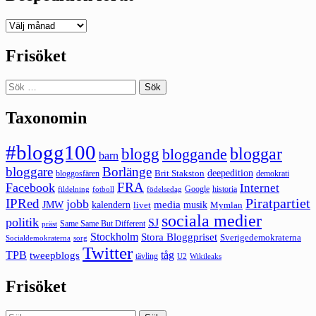
Deepedition
förut
Frisöket
Sök
efter:
Taxonomin
#blogg100
bloggar
blogg
bloggande
barn
bloggare
Borlänge
deepedition
Brit Stakston
bloggosfären
demokrati
FRA
Facebook
Internet
Google
historia
fildelning
fotboll
födelsedag
Piratpartiet
IPRed
jobb
kalendern
media
JMW
livet
musik
Mymlan
sociala medier
politik
SJ
Same Same But Different
präst
Stockholm
Stora Bloggpriset
Sverigedemokraterna
sorg
Socialdemokraterna
Twitter
TPB
tåg
tweepblogs
tävling
U2
Wikileaks
Frisöket
Sök