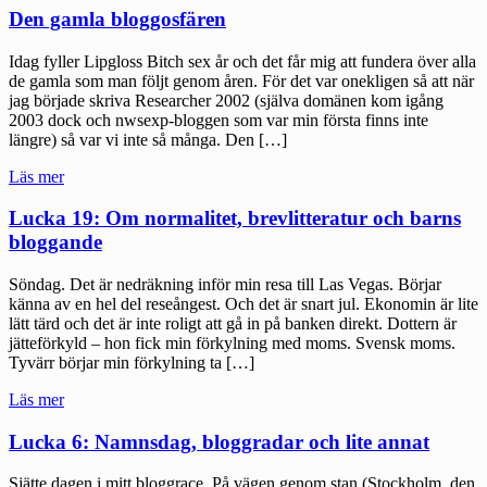
Den gamla bloggosfären
Idag fyller Lipgloss Bitch sex år och det får mig att fundera över alla
de gamla som man följt genom åren. För det var onekligen så att när
jag började skriva Researcher 2002 (själva domänen kom igång
2003 dock och nwsexp-bloggen som var min första finns inte
längre) så var vi inte så många. Den […]
"Den
Läs mer
gamla
bloggosfären"
Lucka 19: Om normalitet, brevlitteratur och barns
bloggande
Söndag. Det är nedräkning inför min resa till Las Vegas. Börjar
känna av en hel del reseångest. Och det är snart jul. Ekonomin är lite
lätt tärd och det är inte roligt att gå in på banken direkt. Dottern är
jätteförkyld – hon fick min förkylning med moms. Svensk moms.
Tyvärr börjar min förkylning ta […]
"Lucka
Läs mer
19:
Om
Lucka 6: Namnsdag, bloggradar och lite annat
normalitet,
brevlitteratur
Sjätte dagen i mitt bloggrace. På vägen genom stan (Stockholm, den