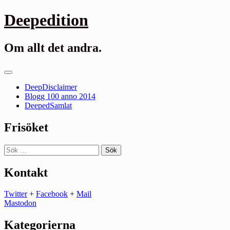
Gå
Deepedition
till
innehåll
Om allt det andra.
Primär
meny
DeepDisclaimer
Blogg 100 anno 2014
DeepedSamlat
Frisöket
Sök
efter:
Kontakt
Twitter
+
Facebook
+
Mail
Mastodon
Kategorierna