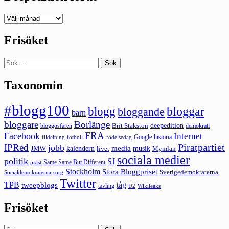
Deepedition
förut
Frisöket
Sök
efter:
Taxonomin
#blogg100
bloggar
blogg
bloggande
barn
bloggare
Borlänge
deepedition
Brit Stakston
bloggosfären
demokrati
FRA
Facebook
Internet
Google
historia
fildelning
fotboll
födelsedag
Piratpartiet
IPRed
jobb
kalendern
media
JMW
livet
musik
Mymlan
sociala medier
politik
SJ
Same Same But Different
präst
Stockholm
Stora Bloggpriset
Sverigedemokraterna
sorg
Socialdemokraterna
Twitter
TPB
tåg
tweepblogs
tävling
U2
Wikileaks
Frisöket
Sök