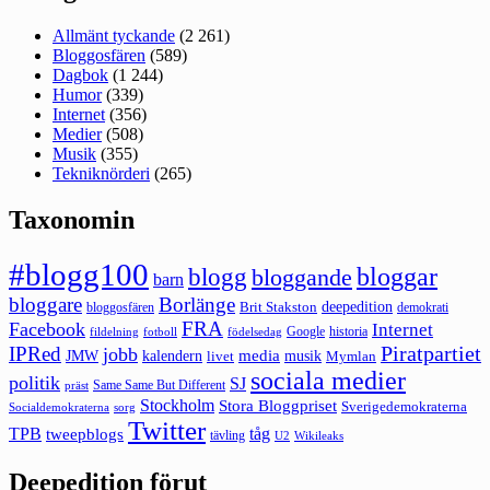
Allmänt tyckande
(2 261)
Bloggosfären
(589)
Dagbok
(1 244)
Humor
(339)
Internet
(356)
Medier
(508)
Musik
(355)
Tekniknörderi
(265)
Taxonomin
#blogg100
bloggar
blogg
bloggande
barn
bloggare
Borlänge
deepedition
Brit Stakston
bloggosfären
demokrati
FRA
Facebook
Internet
Google
historia
fildelning
fotboll
födelsedag
Piratpartiet
IPRed
jobb
kalendern
media
JMW
livet
musik
Mymlan
sociala medier
politik
SJ
Same Same But Different
präst
Stockholm
Stora Bloggpriset
Sverigedemokraterna
sorg
Socialdemokraterna
Twitter
TPB
tåg
tweepblogs
tävling
U2
Wikileaks
Deepedition förut