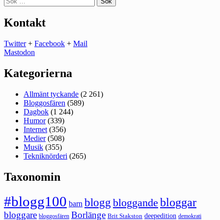
efter:
Kontakt
Twitter
+
Facebook
+
Mail
Mastodon
Kategorierna
Allmänt tyckande
(2 261)
Bloggosfären
(589)
Dagbok
(1 244)
Humor
(339)
Internet
(356)
Medier
(508)
Musik
(355)
Tekniknörderi
(265)
Taxonomin
#blogg100
bloggar
blogg
bloggande
barn
bloggare
Borlänge
deepedition
Brit Stakston
bloggosfären
demokrati