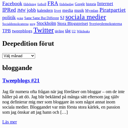
FRA
Facebook
Internet
Google
historia
fildelning
fotboll
födelsedag
Piratpartiet
IPRed
jobb
kalendern
media
JMW
livet
musik
Mymlan
sociala medier
politik
SJ
Same Same But Different
präst
Stockholm
Stora Bloggpriset
Sverigedemokraterna
sorg
Socialdemokraterna
Twitter
TPB
tåg
tweepblogs
tävling
U2
Wikileaks
Deepedition förut
Deepedition
förut
bloggande
Tweepblogs #21
Jag får numera ofta frågan när jag föreläser om bloggar – om de inte
håller på att dö. Jag blir beklämd på många sätt eftersom jag själv
nog definierar mig mer som bloggare än som något annat inom
sociala medier. Bloggandet var min första stora kärlek, en passion
som jag önskar att jag hann och […]
"Tweepblogs
Läs mer
#21"