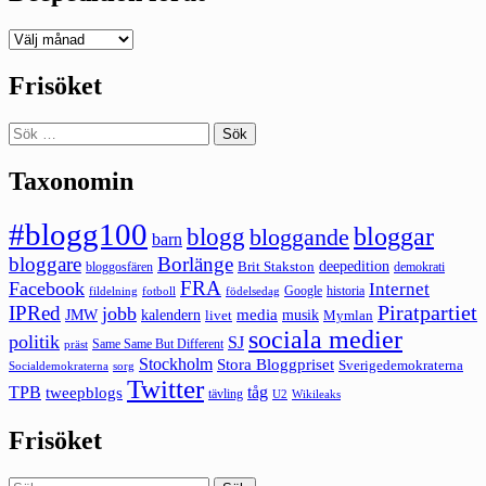
Deepedition
förut
Frisöket
Sök
efter:
Taxonomin
#blogg100
bloggar
blogg
bloggande
barn
bloggare
Borlänge
deepedition
Brit Stakston
bloggosfären
demokrati
FRA
Facebook
Internet
Google
historia
fildelning
fotboll
födelsedag
Piratpartiet
IPRed
jobb
kalendern
media
JMW
livet
musik
Mymlan
sociala medier
politik
SJ
Same Same But Different
präst
Stockholm
Stora Bloggpriset
Sverigedemokraterna
sorg
Socialdemokraterna
Twitter
TPB
tåg
tweepblogs
tävling
U2
Wikileaks
Frisöket
Sök