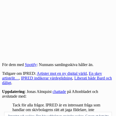
För dem med
Spotify
: Nunnans
samlingsskiva
håller än.
Tidigare om IPRED:
Artister mot en ny digital värld
,
En skev
artistelit…
,
IPRED indikerar värdeglidning
,
Liberati både Bard och
dåligt
.
Uppdatering
: Jonas Almquist
chattade
på Aftonbladet och
avslutade med:
Tack för alla frågor. IPRED är en intressant fråga som
handlar om skivbolagens rätt att jaga fildelare, inte
upphovsrätt. Kom ihåg det.