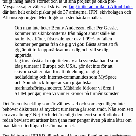
tidigt insåg nätets storhet och la ut sina projekt på olika pre-
Myspace-sajter väljer att skriva en
lång initierad artikel i Aftonbladet
där han helt enkelt piskar på de 37 artisterna, IFPI, skivbolagen och
Alliansregeringen. Med logik och stenhårda smällar:
Om man inte heter Benny Andersson eller Per Gessle,
kommer musikinkomsterna från något annat ställe än
radio, tv, affärer, frisersalonger osv. I 99% av fallen
kommer pengarna från de gig vi gör. Bästa sättet att få
gig är att folk uppmärksammar dig och vill se dig
uppträda.
Jag törs påstå att majoriteten av alla svenska band som
idag turnerar i Europa och USA, gör det inte för att
skivorna säljer utan för att fildelning, olaglig
nedladdning och Internet-communities som MySpace
och Soundclick fungerar som gigantiska
marknadsföringsmotorer. Måhända förlorar vi ören i
STIM-pengar, men vi vinner kronor på turnéinkomster.
Det är en utveckling som är väl bevisad och som egentligen inte
behöver diskuteras så mycket: turnéerna går som smör. Nån som sett
en avmattning? Nej. Och det är enligt den teori som Radiohead
redan bevisat: att artister kan tjäna mer pengar även på sina låtar om
man låter efterfrågan bestämma priset.
Det faktum att IPRED till och med kan vara fientligt mot artisternas