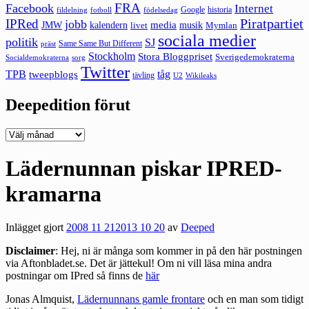
FRA
Facebook
Internet
Google
historia
fildelning
fotboll
födelsedag
Piratpartiet
IPRed
jobb
kalendern
media
JMW
livet
musik
Mymlan
sociala medier
politik
SJ
Same Same But Different
präst
Stockholm
Stora Bloggpriset
Sverigedemokraterna
sorg
Socialdemokraterna
Twitter
TPB
tåg
tweepblogs
tävling
U2
Wikileaks
Deepedition förut
Deepedition
förut
Lädernunnan piskar IPRED-
kramarna
Inlägget gjort
2008 11 21
2013 10 20
av
Deeped
Disclaimer
: Hej, ni är många som kommer in på den här postningen
via Aftonbladet.se. Det är jättekul! Om ni vill läsa mina andra
postningar om IPred så finns de
här
Jonas Almquist,
Lädernunnans gamle frontare
och en man som tidigt