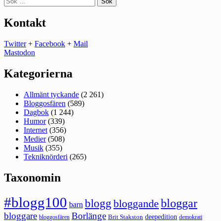
efter:
Kontakt
Twitter
+
Facebook
+
Mail
Mastodon
Kategorierna
Allmänt tyckande
(2 261)
Bloggosfären
(589)
Dagbok
(1 244)
Humor
(339)
Internet
(356)
Medier
(508)
Musik
(355)
Tekniknörderi
(265)
Taxonomin
#blogg100
bloggar
blogg
bloggande
barn
bloggare
Borlänge
deepedition
Brit Stakston
bloggosfären
demokrati