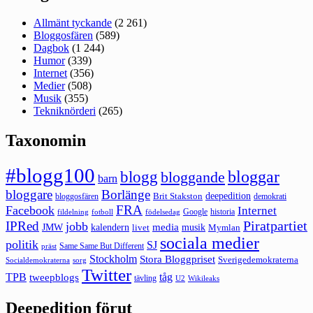
Allmänt tyckande
(2 261)
Bloggosfären
(589)
Dagbok
(1 244)
Humor
(339)
Internet
(356)
Medier
(508)
Musik
(355)
Tekniknörderi
(265)
Taxonomin
#blogg100
bloggar
blogg
bloggande
barn
bloggare
Borlänge
deepedition
Brit Stakston
bloggosfären
demokrati
FRA
Facebook
Internet
Google
historia
fildelning
fotboll
födelsedag
Piratpartiet
IPRed
jobb
kalendern
media
JMW
livet
musik
Mymlan
sociala medier
politik
SJ
Same Same But Different
präst
Stockholm
Stora Bloggpriset
Sverigedemokraterna
sorg
Socialdemokraterna
Twitter
TPB
tåg
tweepblogs
tävling
U2
Wikileaks
Deepedition förut