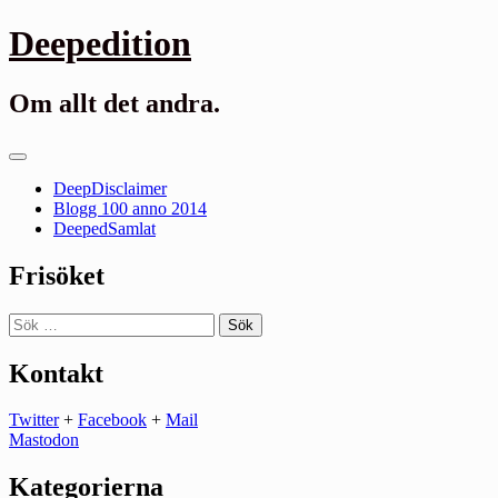
Gå
Deepedition
till
innehåll
Om allt det andra.
Primär
meny
DeepDisclaimer
Blogg 100 anno 2014
DeepedSamlat
Frisöket
Sök
efter:
Kontakt
Twitter
+
Facebook
+
Mail
Mastodon
Kategorierna