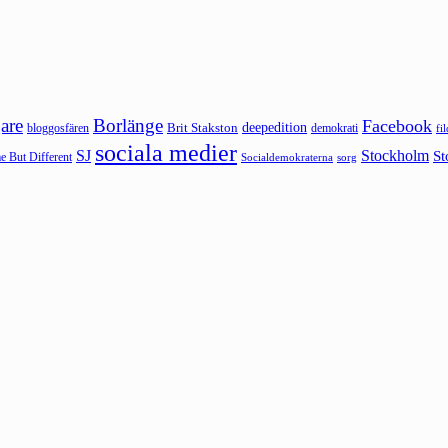
are
Borlänge
Facebook
deepedition
Brit Stakston
bloggosfären
demokrati
fi
sociala medier
SJ
Stockholm
St
 But Different
sorg
Socialdemokraterna