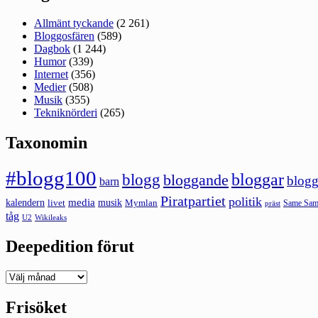
Allmänt tyckande
(2 261)
Bloggosfären
(589)
Dagbok
(1 244)
Humor
(339)
Internet
(356)
Medier
(508)
Musik
(355)
Tekniknörderi
(265)
Taxonomin
#blogg100
bloggar
blogg
bloggande
blogg
barn
Piratpartiet
politik
kalendern
media
livet
musik
Mymlan
Same Same
präst
tåg
U2
Wikileaks
Deepedition förut
Deepedition
förut
Frisöket