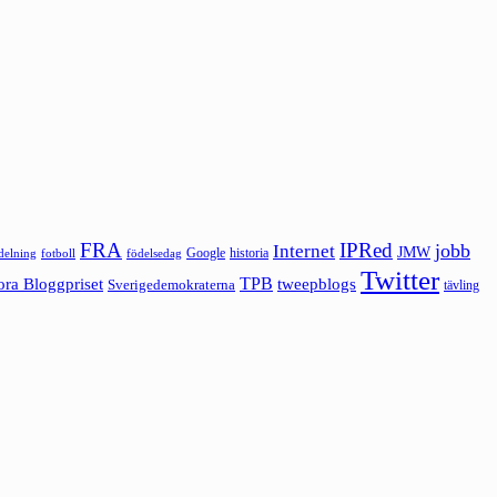
FRA
IPRed
jobb
Internet
JMW
Google
historia
ldelning
fotboll
födelsedag
Twitter
ora Bloggpriset
TPB
tweepblogs
Sverigedemokraterna
tävling