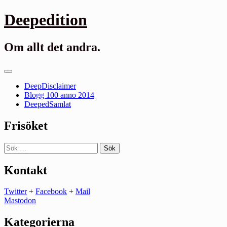
Gå
Deepedition
till
innehåll
Om allt det andra.
Primär
meny
DeepDisclaimer
Blogg 100 anno 2014
DeepedSamlat
Frisöket
Sök
efter:
Kontakt
Twitter
+
Facebook
+
Mail
Mastodon
Kategorierna