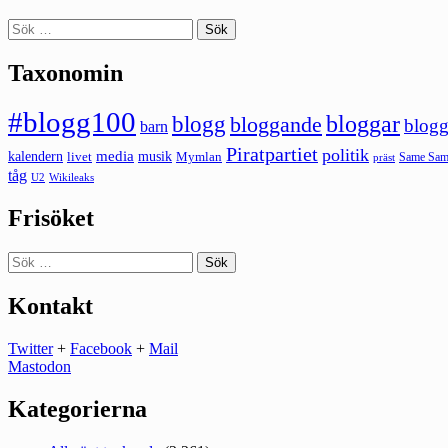
Sök
efter:
Taxonomin
#blogg100
bloggar
blogg
bloggande
blogg
barn
Piratpartiet
politik
kalendern
media
livet
musik
Mymlan
Same Same
präst
tåg
U2
Wikileaks
Frisöket
Sök
efter:
Kontakt
Twitter
+
Facebook
+
Mail
Mastodon
Kategorierna