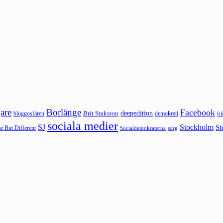
are
Borlänge
Facebook
deepedition
Brit Stakston
bloggosfären
demokrati
fi
sociala medier
SJ
Stockholm
St
 But Different
sorg
Socialdemokraterna