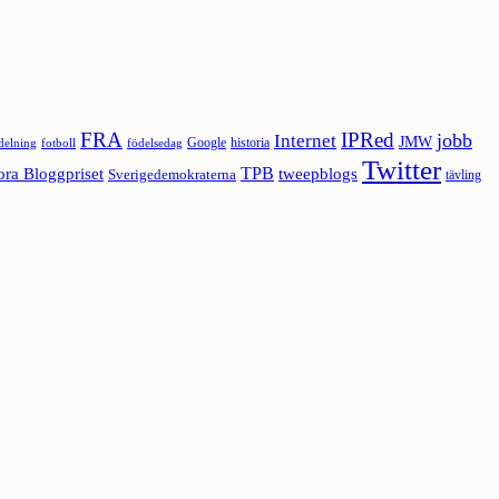
FRA
IPRed
jobb
Internet
JMW
Google
historia
ldelning
fotboll
födelsedag
Twitter
ora Bloggpriset
TPB
tweepblogs
Sverigedemokraterna
tävling