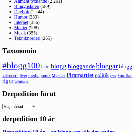
Allmänt tyckande
(2 261)
Bloggosfären
(589)
Dagbok
(1 244)
Humor
(339)
Internet
(356)
Medier
(508)
Musik
(355)
Tekniknörderi
(265)
Taxonomin
#blogg100
bloggar
blogg
bloggande
blogg
barn
Piratpartiet
politik
kalendern
media
livet
musik
Mymlan
Same Same
präst
tåg
U2
Wikileaks
Deepedition förut
Deepedition
förut
deepedition 10 år
Deepedition 10 år – en blogg om allt det andra