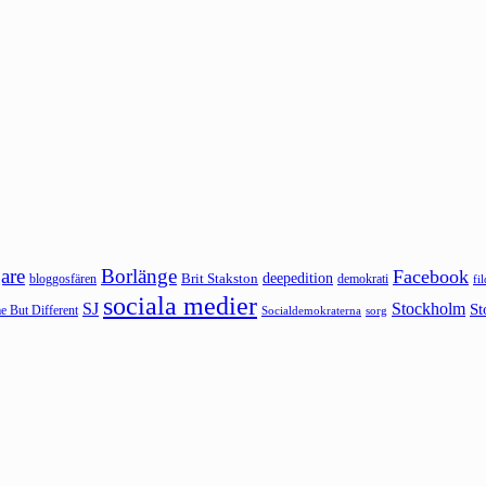
are
Borlänge
Facebook
deepedition
Brit Stakston
bloggosfären
demokrati
fi
sociala medier
SJ
Stockholm
St
 But Different
sorg
Socialdemokraterna