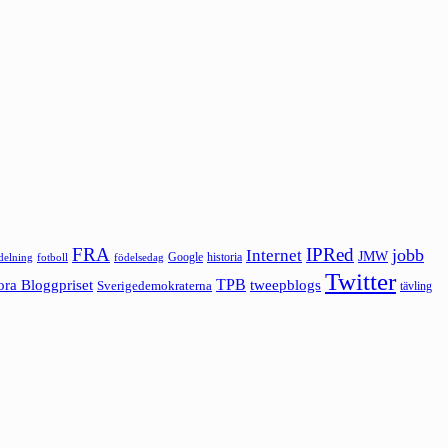
FRA
IPRed
jobb
Internet
JMW
Google
historia
ldelning
fotboll
födelsedag
Twitter
ora Bloggpriset
TPB
tweepblogs
Sverigedemokraterna
tävling