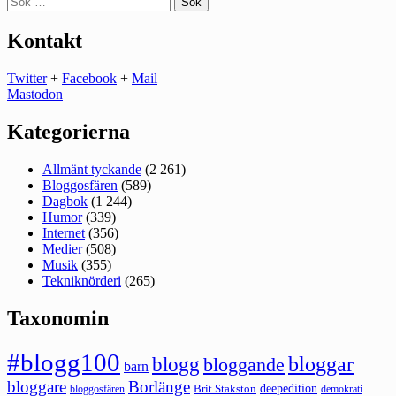
efter:
Kontakt
Twitter
+
Facebook
+
Mail
Mastodon
Kategorierna
Allmänt tyckande
(2 261)
Bloggosfären
(589)
Dagbok
(1 244)
Humor
(339)
Internet
(356)
Medier
(508)
Musik
(355)
Tekniknörderi
(265)
Taxonomin
#blogg100
bloggar
blogg
bloggande
barn
bloggare
Borlänge
deepedition
Brit Stakston
bloggosfären
demokrati