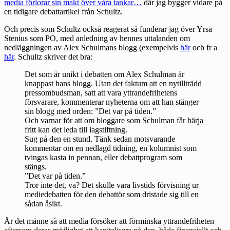
media förlorar sin makt över våra tankar…
där jag bygger vidare på
en tidigare debattartikel från Schultz.
Och precis som Schultz också reagerat så funderar jag över Yrsa
Stenius som PO, med anledning av hennes uttalanden om
nedläggningen av Alex Schulmans blogg (exempelvis
här
och fr a
här
. Schultz skriver det bra:
Det som är unikt i debatten om Alex Schulman är
knappast hans blogg. Utan det faktum att en nytillträdd
pressombudsman, satt att vara yttrandefrihetens
försvarare, kommenterar nyheterna om att han stänger
sin blogg med orden: ”Det var på tiden.”
Och varnar för att om bloggare som Schulman får härja
fritt kan det leda till lagstiftning.
Sug på den en stund. Tänk sedan motsvarande
kommentar om en nedlagd tidning, en kolumnist som
tvingas kasta in pennan, eller debattprogram som
stängs.
”Det var på tiden.”
Tror inte det, va? Det skulle vara livstids förvisning ur
mediedebatten för den debattör som dristade sig till en
sådan åsikt.
Är det månne så att media försöker att förminska yttrandefriheten