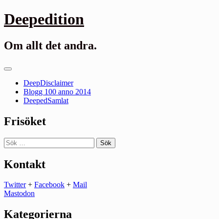
Gå
Deepedition
till
innehåll
Om allt det andra.
Primär
meny
DeepDisclaimer
Blogg 100 anno 2014
DeepedSamlat
Frisöket
Sök
efter:
Kontakt
Twitter
+
Facebook
+
Mail
Mastodon
Kategorierna