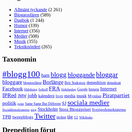
Allmänt tyckande
(2 261)
Bloggosfären
(589)
Dagbok
(1 244)
Humor
(339)
Internet
(356)
Medier
(508)
Musik
(355)
Tekniknörderi
(265)
Taxonomin
#blogg100
bloggar
blogg
bloggande
barn
bloggare
Borlänge
deepedition
Brit Stakston
bloggosfären
demokrati
FRA
Facebook
Internet
Google
historia
fildelning
fotboll
födelsedag
Piratpartiet
IPRed
jobb
kalendern
media
JMW
livet
musik
Mymlan
sociala medier
politik
SJ
Same Same But Different
präst
Stockholm
Stora Bloggpriset
Sverigedemokraterna
sorg
Socialdemokraterna
Twitter
TPB
tåg
tweepblogs
tävling
U2
Wikileaks
Deepedition förut