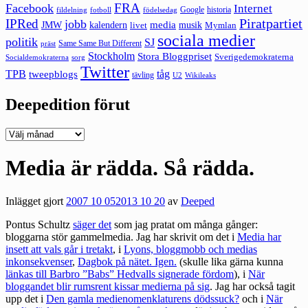
FRA
Facebook
Internet
Google
historia
fildelning
fotboll
födelsedag
Piratpartiet
IPRed
jobb
kalendern
media
JMW
livet
musik
Mymlan
sociala medier
politik
SJ
Same Same But Different
präst
Stockholm
Stora Bloggpriset
Sverigedemokraterna
sorg
Socialdemokraterna
Twitter
TPB
tåg
tweepblogs
tävling
U2
Wikileaks
Deepedition förut
Deepedition
förut
Media är rädda. Så rädda.
Inlägget gjort
2007 10 05
2013 10 20
av
Deeped
Pontus Schultz
säger det
som jag pratat om många gånger:
bloggarna stör gammelmedia. Jag har skrivit om det i
Media har
insett att vals går i tretakt
, i
Lyons, bloggmobb och medias
inkonsekvenser
,
Dagbok på nätet. Igen.
(skulle lika gärna kunna
länkas till Barbro ”Babs” Hedvalls signerade fördom
), i
När
bloggandet blir rumsrent kissar medierna på sig
. Jag har också tagit
upp det i
Den gamla medienomenklaturens dödssuck?
och i
När