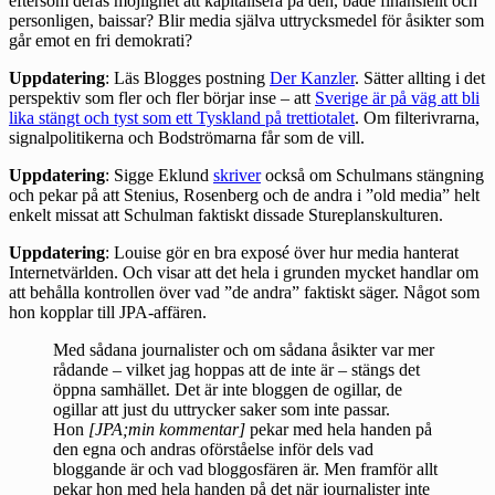
eftersom deras möjlighet att kapitalisera på den, både finansiellt och
personligen, baissar? Blir media själva uttrycksmedel för åsikter som
går emot en fri demokrati?
Uppdatering
: Läs Blogges postning
Der Kanzler
. Sätter allting i det
perspektiv som fler och fler börjar inse – att
Sverige är på väg att bli
lika stängt och tyst som ett Tyskland på trettiotalet
. Om filterivrarna,
signalpolitikerna och Bodströmarna får som de vill.
Uppdatering
: Sigge Eklund
skriver
också om Schulmans stängning
och pekar på att Stenius, Rosenberg och de andra i ”old media” helt
enkelt missat att Schulman faktiskt dissade Stureplanskulturen.
Uppdatering
: Louise gör en
bra exposé
över hur media hanterat
Internetvärlden. Och visar att det hela i grunden mycket handlar om
att behålla kontrollen över vad ”de andra” faktiskt säger. Något som
hon kopplar till JPA-affären.
Med sådana journalister och om sådana åsikter var mer
rådande – vilket jag hoppas att de inte är – stängs det
öppna samhället. Det är inte bloggen de ogillar, de
ogillar att just du uttrycker saker som inte passar.
Hon
[JPA;min kommentar]
pekar med hela handen på
den egna och andras oförståelse inför dels vad
bloggande är och vad bloggosfären är. Men framför allt
pekar hon med hela handen på det när journalister inte