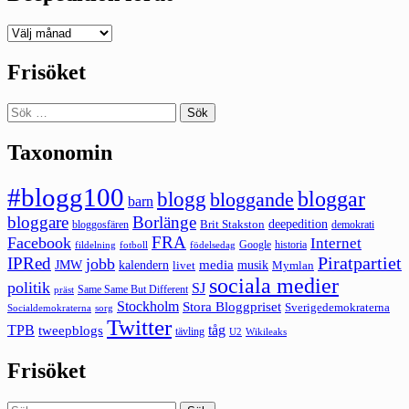
Deepedition
förut
Frisöket
Sök
efter:
Taxonomin
#blogg100
bloggar
blogg
bloggande
barn
bloggare
Borlänge
deepedition
Brit Stakston
bloggosfären
demokrati
FRA
Facebook
Internet
Google
historia
fildelning
fotboll
födelsedag
Piratpartiet
IPRed
jobb
kalendern
media
JMW
livet
musik
Mymlan
sociala medier
politik
SJ
Same Same But Different
präst
Stockholm
Stora Bloggpriset
Sverigedemokraterna
sorg
Socialdemokraterna
Twitter
TPB
tåg
tweepblogs
tävling
U2
Wikileaks
Frisöket
Sök