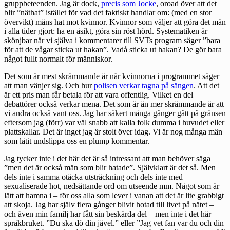
gruppbeteenden. Jag är dock,
precis som Jocke
, oroad över att det
blir ”näthat” istället för vad det faktiskt handlar om: (med en stor
övervikt) mäns hat mot kvinnor. Kvinnor som väljer att göra det män
i alla tider gjort: ha en åsikt, göra sin röst hörd. Systematiken är
skönjbar när vi själva i kommentarer till SVTs program säger ”bara
för att de vågar sticka ut hakan”. Vadå sticka ut hakan? De gör bara
något fullt normalt för människor.
Det som är mest skrämmande är när kvinnorna i programmet säger
att man vänjer sig. Och hur
polisen verkar tagna på sängen
. Att det
är ett pris man får betala för att vara offentlig. Vilket en del
debattörer också verkar mena. Det som är än mer skrämmande är att
vi andra också vant oss. Jag har säkert många gånger gått på gränsen
eftersom jag (förr) var väl snabb att kalla folk dumma i huvudet eller
plattskallar. Det är inget jag är stolt över idag. Vi är nog många män
som låtit undslippa oss en plump kommentar.
Jag tycker inte i det här det är så intressant att man behöver säga
”men det är också män som blir hatade”. Självklart är det så. Men
dels inte i samma otäcka utsträckning och dels inte med
sexualiserade hot, nedsättande ord om utseende mm. Något som är
lätt att hamna i – för oss alla som lever i vanan att det är lite grabbigt
att skoja. Jag har själv flera gånger blivit hotad till livet på nätet –
och även min familj har fått sin beskärda del – men inte i det här
språkbruket. ”Du ska dö din jävel.” eller ”Jag vet fan var du och din