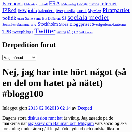
FRA
Facebook
Internet
Google
historia
fildelning
fotboll
födelsedag
Piratpartiet
IPRed
jobb
kalendern
media
JMW
livet
musik
Mymlan
sociala medier
politik
SJ
Same Same But Different
präst
Stockholm
Stora Bloggpriset
Sverigedemokraterna
sorg
Socialdemokraterna
Twitter
TPB
tåg
tweepblogs
tävling
U2
Wikileaks
Deepedition förut
Deepedition
förut
Nej, jag har inte hört något (så
en del om hatet på nätet)
#blogg100
Inlägget gjort
2013 02 06
2013 02 14
av
Deeped
Dagens stora
diskussion runt hat
är viktig. Jag tassade på de
markerna när
jag skrev om Bauman och Milgram
vars sociologiska
forskning under åren gått in på både lydnad och ondska liksom