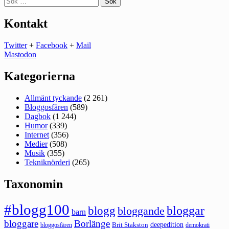
efter:
Kontakt
Twitter
+
Facebook
+
Mail
Mastodon
Kategorierna
Allmänt tyckande
(2 261)
Bloggosfären
(589)
Dagbok
(1 244)
Humor
(339)
Internet
(356)
Medier
(508)
Musik
(355)
Tekniknörderi
(265)
Taxonomin
#blogg100
bloggar
blogg
bloggande
barn
bloggare
Borlänge
deepedition
Brit Stakston
bloggosfären
demokrati