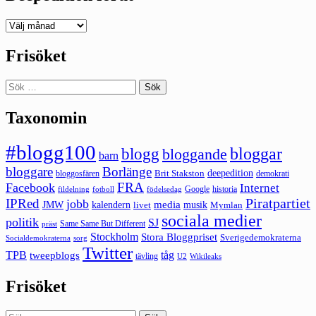
Deepedition
förut
Frisöket
Sök
efter:
Taxonomin
#blogg100
bloggar
blogg
bloggande
barn
bloggare
Borlänge
deepedition
Brit Stakston
bloggosfären
demokrati
FRA
Facebook
Internet
Google
historia
fildelning
fotboll
födelsedag
Piratpartiet
IPRed
jobb
kalendern
media
JMW
livet
musik
Mymlan
sociala medier
politik
SJ
Same Same But Different
präst
Stockholm
Stora Bloggpriset
Sverigedemokraterna
sorg
Socialdemokraterna
Twitter
TPB
tåg
tweepblogs
tävling
U2
Wikileaks
Frisöket
Sök