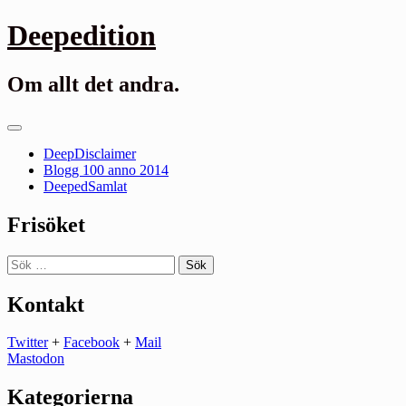
Gå
Deepedition
till
innehåll
Om allt det andra.
Primär
meny
DeepDisclaimer
Blogg 100 anno 2014
DeepedSamlat
Frisöket
Sök
efter:
Kontakt
Twitter
+
Facebook
+
Mail
Mastodon
Kategorierna