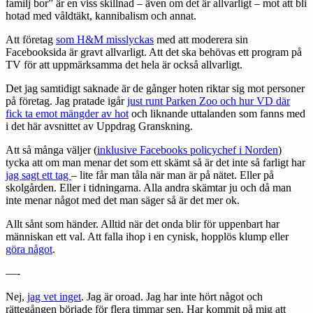
familj bor” är en viss skillnad – även om det är allvarligt – mot att bli
hotad med våldtäkt, kannibalism och annat.
Att företag
som H&M misslyckas
med att moderera sin
Facebooksida är gravt allvarligt. Att det ska behövas ett program på
TV för att uppmärksamma det hela är också allvarligt.
Det jag samtidigt saknade är de gånger hoten riktar sig mot personer
på företag. Jag pratade igår
just runt Parken Zoo och hur VD där
fick ta emot mängder av hot
och liknande uttalanden som fanns med
i det här avsnittet av Uppdrag Granskning.
Att så många väljer (
inklusive Facebooks policychef i Norden
)
tycka att om man menar det som ett skämt så är det inte så farligt har
jag sagt ett tag
– lite får man tåla när man är på nätet. Eller på
skolgården. Eller i tidningarna. Alla andra skämtar ju och då man
inte menar något med det man säger så är det mer ok.
Allt sånt som händer. Alltid när det onda blir för uppenbart har
människan ett val. Att falla ihop i en cynisk, hopplös klump eller
göra något
.
—-
Nej,
jag vet inget
. Jag är oroad. Jag har inte hört något och
rättegången började för flera timmar sen. Har kommit på mig att