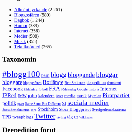
Allmänt tyckande
(2 261)
Bloggosfären
(589)
Dagbok
(1 244)
Humor
(339)
Internet
(356)
Medier
(508)
Musik
(355)
Tekniknörderi
(265)
Taxonomin
#blogg100
bloggar
blogg
bloggande
barn
bloggare
Borlänge
deepedition
Brit Stakston
bloggosfären
demokrati
FRA
Facebook
Internet
Google
historia
fildelning
fotboll
födelsedag
Piratpartiet
IPRed
jobb
kalendern
media
JMW
livet
musik
Mymlan
sociala medier
politik
SJ
Same Same But Different
präst
Stockholm
Stora Bloggpriset
Sverigedemokraterna
sorg
Socialdemokraterna
Twitter
TPB
tåg
tweepblogs
tävling
U2
Wikileaks
Deepedition förut