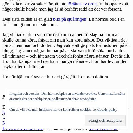
göra saker, skriva saker för att inte
förtäras av oron
. Vi hoppades att
något skulle hända men jag är så oerhört rädd att det var försent.
Den sista bilden är en glad
bild på sjuåringen
. En normal bild i en
fullständigt onormal situation.
Jag vill tacka dem som försökt komma med förslag på hur man
skulle kunna göra, frågat om man kan göra något. Det viktiga i det
här är mamman och dottern. Jag valde att ge plats för historien på en
blogg, jag la ner några timmar på att skriva och försöka pusha den
till tidningar – och fått agera växeltelefonist några gånger. Det är allt.
Hon har kämpat med det här i många månader. Hon har levt under
psykisk terror i flera år.
Hon är hjälten. Oavsett hur det går/gått. Hon och dottern.
Integritet och cookies: Den här webbplatsen använder cookies. Genom att fortsätta
Post #015 i #blogg100
använda den här webbplatsen godkänner du deras användning.
Etiketter:
#blogg100
,
näthat
,
rättegång
,
sjuåring
Kategorier:
Allmänt
Om du vill veta mer, inklusive hur du kontrollerar cookies, se:
Cookie-policy
tyckande
Inläggsnavigering
←
Föregående inlägg
Nästa inlägg
→
Drivs med WordPress
|
Tema: Intergalactic av
WordPress.com
.