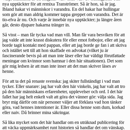
nya upptäckter för att remixa Tranströmer. Så är hon, så är jag.
Ibland hakar vi människor i varandra. En del hakar har hullingar
som gör att man aldrig kommer tappa greppet om varandra. Det är
tio-elva år nu. Och varje år innebär nya upptäckter; ju längre åren
går, desto djupare hakarna tränger in.
Så visst – man får tycka vad man vill. Man får vara besviken för att
jag valde att inte krasst diskutera för eller emot fotbojor, eller att jag
borde tagit kontakt med pappan, eller att jag borde ge fan i att skriva
och istället sett till att hon skaffade en advokat (vilket ju är
fascinerande bevis på att man inte läser eller har väldigt förutfattade
meningar om kvinnor som hamnar i den här situationen). Det som
gör mig ledsen är att man inte inser att det man skriver läses av
henne.
För att ta det på renaste svenska: jag skiter fullständigt i vad man
tycker. Eller snarare: jag har valt den här vinkeln, jag har valt att tro
på den här människans erfarenheter, upplevelser och ord. I det här
fallet har jag helt enkelt valt att göra det vänner gör: välja sida. Jag
bryr mig därför om när personer väljer att förklara vad hon tänker
göra, vad hennes intentioner är. Eller dissa henne som dum, korkad
eller naiv. Då brinner mina säkringar.
Så lika mycket som det här handlar om en uträknad publicering för
att väcka uppmärksamhet runt historien så handlar det om vänskap.