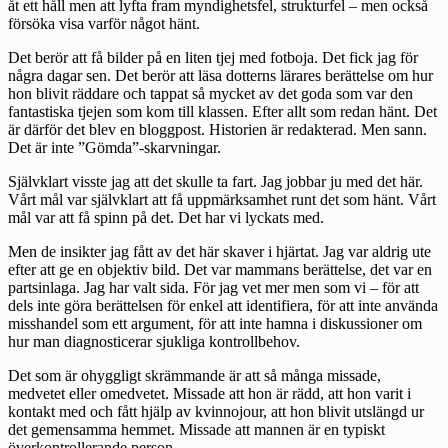
åt ett håll men att lyfta fram myndighetsfel, strukturfel – men också
försöka visa varför något hänt.
Det berör att få bilder på en liten tjej med fotboja. Det fick jag för
några dagar sen. Det berör att läsa dotterns lärares berättelse om hur
hon blivit räddare och tappat så mycket av det goda som var den
fantastiska tjejen som kom till klassen. Efter allt som redan hänt. Det
är därför det blev en bloggpost. Historien är redakterad. Men sann.
Det är inte ”Gömda”-skarvningar.
Självklart visste jag att det skulle ta fart. Jag jobbar ju med det här.
Vårt mål var självklart att få uppmärksamhet runt det som hänt. Vårt
mål var att få spinn på det. Det har vi lyckats med.
Men de insikter jag fått av det här skaver i hjärtat. Jag var aldrig ute
efter att ge en objektiv bild. Det var mammans berättelse, det var en
partsinlaga. Jag har valt sida. För jag vet mer men som vi – för att
dels inte göra berättelsen för enkel att identifiera, för att inte använda
misshandel som ett argument, för att inte hamna i diskussioner om
hur man diagnosticerar sjukliga kontrollbehov.
Det som är ohyggligt skrämmande är att så många missade,
medvetet eller omedvetet. Missade att hon är rädd, att hon varit i
kontakt med och fått hjälp av kvinnojour, att hon blivit utslängd ur
det gemensamma hemmet. Missade att mannen är en typiskt
överkontrollerande person.