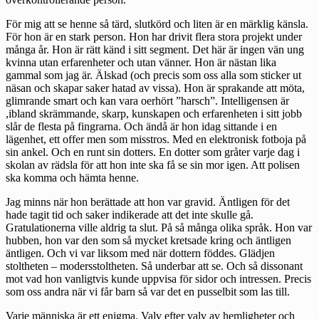
För mig att se henne så tärd, slutkörd och liten är en märklig känsla.
För hon är en stark person. Hon har drivit flera stora projekt under
många år. Hon är rätt känd i sitt segment. Det här är ingen vän ung
kvinna utan erfarenheter och utan vänner. Hon är nästan lika
gammal som jag är. Älskad (och precis som oss alla som sticker ut
näsan och skapar saker hatad av vissa). Hon är sprakande att möta,
glimrande smart och kan vara oerhört ”harsch”. Intelligensen är
,ibland skrämmande, skarp, kunskapen och erfarenheten i sitt jobb
slår de flesta på fingrarna. Och ändå är hon idag sittande i en
lägenhet, ett offer men som misstros. Med en elektronisk fotboja på
sin ankel. Och en runt sin dotters. En dotter som gråter varje dag i
skolan av rädsla för att hon inte ska få se sin mor igen. Att polisen
ska komma och hämta henne.
Jag minns när hon berättade att hon var gravid. Äntligen för det
hade tagit tid och saker indikerade att det inte skulle gå.
Gratulationerna ville aldrig ta slut. På så många olika språk. Hon var
hubben, hon var den som så mycket kretsade kring och äntligen
äntligen. Och vi var liksom med när dottern föddes. Glädjen
stoltheten – modersstoltheten. Så underbar att se. Och så dissonant
mot vad hon vanligtvis kunde uppvisa för sidor och intressen. Precis
som oss andra när vi får barn så var det en pusselbit som las till.
Varje människa är ett enigma. Valv efter valv av hemligheter och