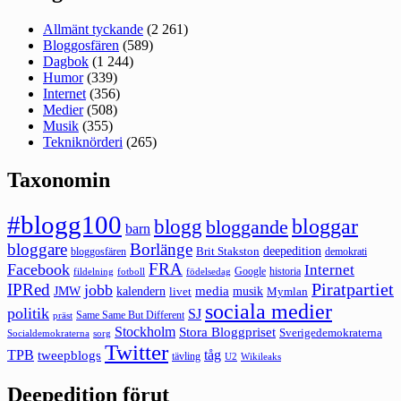
Allmänt tyckande
(2 261)
Bloggosfären
(589)
Dagbok
(1 244)
Humor
(339)
Internet
(356)
Medier
(508)
Musik
(355)
Tekniknörderi
(265)
Taxonomin
#blogg100
bloggar
blogg
bloggande
barn
bloggare
Borlänge
deepedition
Brit Stakston
bloggosfären
demokrati
FRA
Facebook
Internet
Google
historia
fildelning
fotboll
födelsedag
Piratpartiet
IPRed
jobb
kalendern
media
JMW
livet
musik
Mymlan
sociala medier
politik
SJ
Same Same But Different
präst
Stockholm
Stora Bloggpriset
Sverigedemokraterna
sorg
Socialdemokraterna
Twitter
TPB
tåg
tweepblogs
tävling
U2
Wikileaks
Deepedition förut