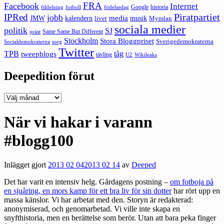
FRA
Facebook
Internet
Google
historia
fildelning
fotboll
födelsedag
Piratpartiet
IPRed
jobb
kalendern
media
JMW
livet
musik
Mymlan
sociala medier
politik
SJ
Same Same But Different
präst
Stockholm
Stora Bloggpriset
Sverigedemokraterna
sorg
Socialdemokraterna
Twitter
TPB
tåg
tweepblogs
tävling
U2
Wikileaks
Deepedition förut
Deepedition
förut
När vi hakar i varann
#blogg100
Inlägget gjort
2013 02 04
2013 02 14
av
Deeped
Det har varit en intensiv helg. Gårdagens postning –
om fotboja på
en sjuåring, en mors kamp för ett bra liv för sin dotter
har rört upp en
massa känslor. Vi har arbetat med den. Storyn är redakterad:
anonymiserad, och genomarbetad. Vi ville inte skapa en
snyfthistoria, men en berättelse som berör. Utan att bara peka finger