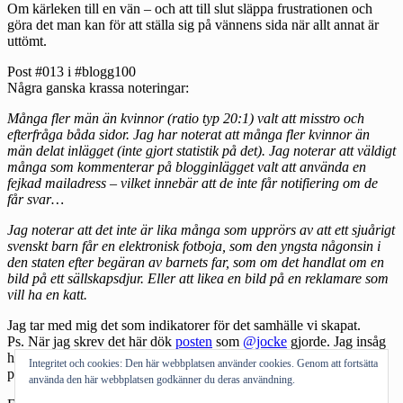
Om kärleken till en vän – och att till slut släppa frustrationen och
göra det man kan för att ställa sig på vännens sida när allt annat är
uttömt.
Post #013 i #blogg100
Några ganska krassa noteringar:
Många fler män än kvinnor (ratio typ 20:1) valt att misstro och
efterfråga båda sidor. Jag har noterat att många fler kvinnor än
män delat inlägget (inte gjort statistik på det). Jag noterar att väldigt
många som kommenterar på blogginlägget valt att använda en
fejkad mailadress – vilket innebär att de inte får notifiering om de
får svar…
Jag noterar att det inte är lika många som upprörs av att ett sjuårigt
svenskt barn får en elektronisk fotboja, som den yngsta någonsin i
den staten efter begäran av barnets far, som om det handlat om en
bild på ett sällskapsdjur. Eller att likea en bild på en reklamare som
vill ha en katt.
Jag tar med mig det som indikatorer för det samhälle vi skapat.
Ps. När jag skrev det här dök
posten
som
@jocke
gjorde. Jag insåg
hur spänd jag varit under dagen runt allt som snurrade med
Integritet och cookies: Den här webbplatsen använder cookies. Genom att fortsätta
postningen. En tår föll av att läsa de fina orden. Ds.
använda den här webbplatsen godkänner du deras användning.