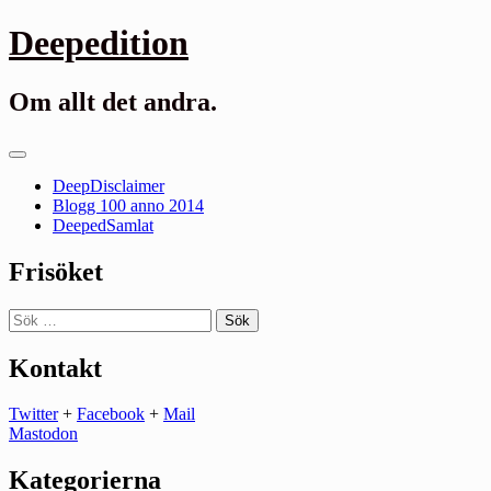
Gå
Deepedition
till
innehåll
Om allt det andra.
Primär
meny
DeepDisclaimer
Blogg 100 anno 2014
DeepedSamlat
Frisöket
Sök
efter:
Kontakt
Twitter
+
Facebook
+
Mail
Mastodon
Kategorierna