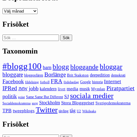
Deepedition
förut
Frisöket
Sök
efter:
Taxonomin
#blogg100
bloggar
blogg
bloggande
barn
bloggare
Borlänge
deepedition
Brit Stakston
bloggosfären
demokrati
FRA
Facebook
Internet
Google
historia
fildelning
fotboll
födelsedag
Piratpartiet
IPRed
jobb
kalendern
media
JMW
livet
musik
Mymlan
sociala medier
politik
SJ
Same Same But Different
präst
Stockholm
Stora Bloggpriset
Sverigedemokraterna
sorg
Socialdemokraterna
Twitter
TPB
tåg
tweepblogs
tävling
U2
Wikileaks
Frisöket
Sök