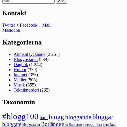
efter:
Kontakt
Twitter
+
Facebook
+
Mail
Mastodon
Kategorierna
Allmänt tyckande
(2 261)
Bloggosfären
(589)
Dagbok
(1 244)
Humor
(339)
Internet
(356)
Medier
(508)
Musik
(355)
Tekniknörderi
(265)
Taxonomin
#blogg100
bloggar
blogg
bloggande
barn
bloggare
Borlänge
deepedition
Brit Stakston
bloggosfären
demokrati