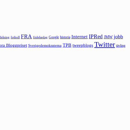
FRA
IPRed
jobb
Internet
JMW
Google
historia
ldelning
fotboll
födelsedag
Twitter
ora Bloggpriset
TPB
tweepblogs
Sverigedemokraterna
tävling