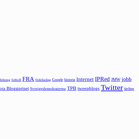
FRA
IPRed
jobb
Internet
JMW
Google
historia
ldelning
fotboll
födelsedag
Twitter
ora Bloggpriset
TPB
tweepblogs
Sverigedemokraterna
tävling