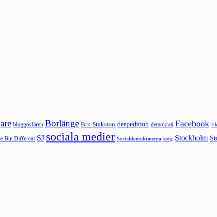
are
Borlänge
Facebook
deepedition
Brit Stakston
bloggosfären
demokrati
fi
sociala medier
SJ
Stockholm
St
 But Different
sorg
Socialdemokraterna