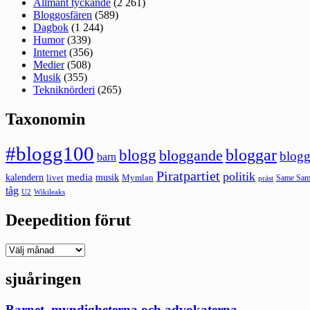
Allmänt tyckande
(2 261)
Bloggosfären
(589)
Dagbok
(1 244)
Humor
(339)
Internet
(356)
Medier
(508)
Musik
(355)
Tekniknörderi
(265)
Taxonomin
#blogg100
bloggar
blogg
bloggande
blogg
barn
Piratpartiet
politik
kalendern
media
livet
musik
Mymlan
Same Same
präst
tåg
U2
Wikileaks
Deepedition förut
Deepedition
förut
sjuåringen
Barnet, myndigheterna och advokaterna