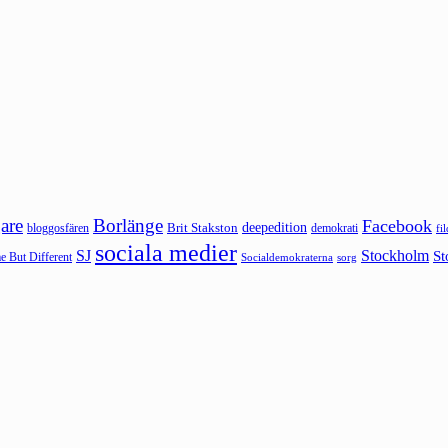
are
Borlänge
Facebook
deepedition
Brit Stakston
bloggosfären
demokrati
fi
sociala medier
SJ
Stockholm
St
 But Different
sorg
Socialdemokraterna