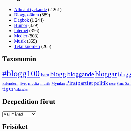
Allmänt tyckande
(2 261)
Bloggosfären
(589)
Dagbok
(1 244)
Humor
(339)
Internet
(356)
Medier
(508)
Musik
(355)
Tekniknörderi
(265)
Taxonomin
#blogg100
bloggar
blogg
bloggande
blogg
barn
Piratpartiet
politik
kalendern
media
livet
musik
Mymlan
Same Same
präst
tåg
U2
Wikileaks
Deepedition förut
Deepedition
förut
Frisöket