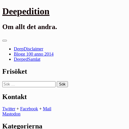
Gå
Deepedition
till
innehåll
Om allt det andra.
Primär
meny
DeepDisclaimer
Blogg 100 anno 2014
DeepedSamlat
Frisöket
Sök
efter:
Kontakt
Twitter
+
Facebook
+
Mail
Mastodon
Kategorierna