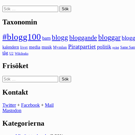
Sök
efter:
Taxonomin
#blogg100
bloggar
blogg
bloggande
blogg
barn
Piratpartiet
politik
kalendern
media
livet
musik
Mymlan
Same Same
präst
tåg
U2
Wikileaks
Frisöket
Sök
efter:
Kontakt
Twitter
+
Facebook
+
Mail
Mastodon
Kategorierna