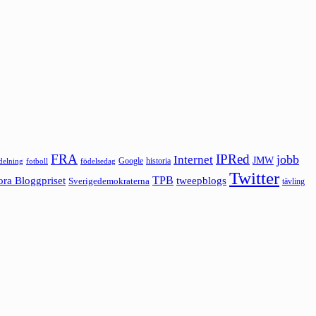
FRA
IPRed
jobb
Internet
JMW
Google
historia
ldelning
fotboll
födelsedag
Twitter
ora Bloggpriset
TPB
tweepblogs
Sverigedemokraterna
tävling