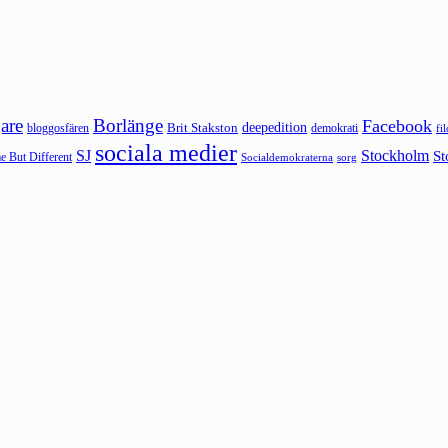
are
Borlänge
Facebook
deepedition
Brit Stakston
bloggosfären
demokrati
fi
sociala medier
SJ
Stockholm
St
 But Different
sorg
Socialdemokraterna