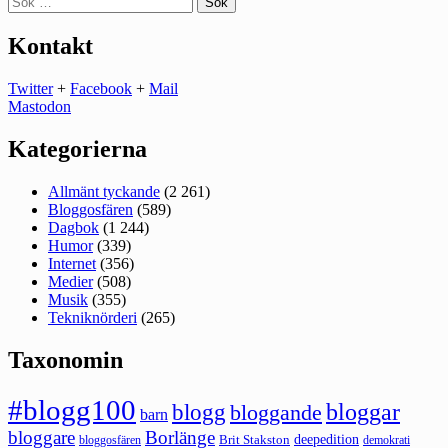
efter:
Kontakt
Twitter
+
Facebook
+
Mail
Mastodon
Kategorierna
Allmänt tyckande
(2 261)
Bloggosfären
(589)
Dagbok
(1 244)
Humor
(339)
Internet
(356)
Medier
(508)
Musik
(355)
Tekniknörderi
(265)
Taxonomin
#blogg100
bloggar
blogg
bloggande
barn
bloggare
Borlänge
deepedition
Brit Stakston
bloggosfären
demokrati