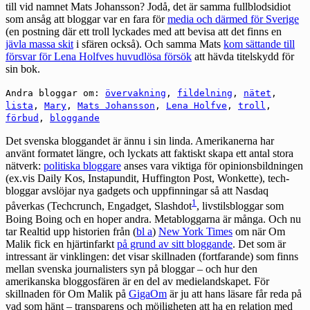
till vid namnet Mats Johansson? Jodå, det är samma fullblodsidiot
som ansåg att bloggar var en fara för
media och därmed för Sverige
(en postning där ett troll lyckades med att bevisa att det finns en
jävla massa skit
i sfären också). Och samma Mats
kom sättande till
försvar för Lena Holfves huvudlösa försök
att hävda titelskydd för
sin bok.
Andra bloggar om:
övervakning
,
fildelning
,
nätet
,
lista
,
Mary
,
Mats Johansson
,
Lena Holfve
,
troll
,
förbud
,
bloggande
Det svenska bloggandet är ännu i sin linda. Amerikanerna har
använt formatet längre, och lyckats att faktiskt skapa ett antal stora
nätverk:
politiska bloggare
anses vara viktiga för opinionsbildningen
(ex.vis Daily Kos, Instapundit, Huffington Post, Wonkette), tech-
bloggar avslöjar nya gadgets och uppfinningar så att Nasdaq
1
påverkas (Techcrunch, Engadget, Slashdot
, livstilsbloggar som
Boing Boing och en hoper andra. Metabloggarna är många. Och nu
tar Realtid upp historien från (
bl a
)
New York Times
om när Om
Malik fick en hjärtinfarkt
på grund av sitt bloggande
. Det som är
intressant är vinklingen: det visar skillnaden (fortfarande) som finns
mellan svenska journalisters syn på bloggar – och hur den
amerikanska bloggosfären är en del av medielandskapet. För
skillnaden för Om Malik på
GigaOm
är ju att hans läsare får reda på
vad som hänt – transparens och möjligheten att ha en relation med