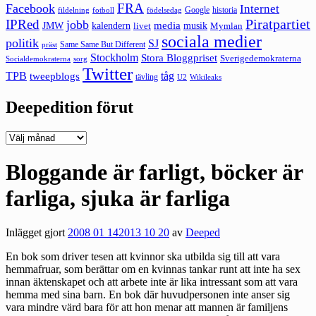
FRA
Facebook
Internet
Google
historia
fildelning
fotboll
födelsedag
Piratpartiet
IPRed
jobb
kalendern
media
JMW
livet
musik
Mymlan
sociala medier
politik
SJ
Same Same But Different
präst
Stockholm
Stora Bloggpriset
Sverigedemokraterna
sorg
Socialdemokraterna
Twitter
TPB
tåg
tweepblogs
tävling
U2
Wikileaks
Deepedition förut
Deepedition
förut
Bloggande är farligt, böcker är
farliga, sjuka är farliga
Inlägget gjort
2008 01 14
2013 10 20
av
Deeped
En bok som driver tesen att kvinnor ska utbilda sig till att vara
hemmafruar, som berättar om en kvinnas tankar runt att inte ha sex
innan äktenskapet och att arbete inte är lika intressant som att vara
hemma med sina barn. En bok där huvudpersonen inte anser sig
vara mindre värd bara för att hon menar att mannen är familjens