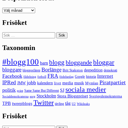
Deepedition
förut
Frisöket
Sök
efter:
Taxonomin
#blogg100
bloggar
blogg
bloggande
barn
bloggare
Borlänge
deepedition
Brit Stakston
bloggosfären
demokrati
FRA
Facebook
Internet
Google
historia
fildelning
fotboll
födelsedag
Piratpartiet
IPRed
jobb
kalendern
media
JMW
livet
musik
Mymlan
sociala medier
politik
SJ
Same Same But Different
präst
Stockholm
Stora Bloggpriset
Sverigedemokraterna
sorg
Socialdemokraterna
Twitter
TPB
tåg
tweepblogs
tävling
U2
Wikileaks
Frisöket
Sök