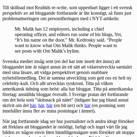
Till skillnad mot Realtids re-write, som uppenbart ligger i ett svensk
perspektiv av att bloggande fortfarande är lite konstigt, så finns just
problematiseringen om personifieringen med i NYT-artikeln:
Mr. Malik has 12 employees, including a chief
operating officer, and editors run some of his blogs, Yet,
“It’s his name on the door,” Mr. Kedrosky said. “People
want to know what Om Malik thinks. People want to
see posts with Om Malik’s byline.
Svenska medier insåg sent (en del har inte insett det ännu) att
bloggandet inte är något annat än ett sätt att vidareutveckla samtalet
med sina läsare, att vidga perspektivet genom snabbare
nyhetsförmedling. Det är samma utveckling som gett oss en helt ny
celebrity-kult. Och allt utvecklas synkront. Titta på vilken
amerikansk tidning som helst: alla har bloggar. Titta på amerikanska
företag: anställda bloggar överallt. I Sverige pratas det fortfarande
om det hela som ”skitsnack på nätet” (tidigare har jag bland annat
skrivit om det
här
,
här
,
här
(en bit ner) och
här
(en postning som
innehåller ännu fler av mina postningar i ämnet).
När jag fortfarande idag ser hur journalister och andra idogt försöker
att förklara att bloggandet är onödigt, farligt och inget värt får jag
bilden av någon envis liten hästdiligensägare som försöker att stoppa