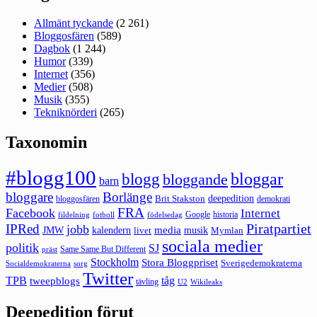
Allmänt tyckande
(2 261)
Bloggosfären
(589)
Dagbok
(1 244)
Humor
(339)
Internet
(356)
Medier
(508)
Musik
(355)
Tekniknörderi
(265)
Taxonomin
#blogg100
bloggar
blogg
bloggande
barn
bloggare
Borlänge
deepedition
Brit Stakston
bloggosfären
demokrati
FRA
Facebook
Internet
Google
historia
fildelning
fotboll
födelsedag
Piratpartiet
IPRed
jobb
kalendern
media
JMW
livet
musik
Mymlan
sociala medier
politik
SJ
Same Same But Different
präst
Stockholm
Stora Bloggpriset
Sverigedemokraterna
sorg
Socialdemokraterna
Twitter
TPB
tåg
tweepblogs
tävling
U2
Wikileaks
Deepedition förut