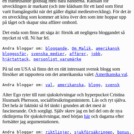
ett framrusande godståg med bara händerna. Rädslan för
utvecklingen är markant (och inte klädsam för ett land som förut
varit framgångsrikt när det gäller digital medieutveckling). För det är
en utveckling som kommer att köra över den som inte hoppar upp
på tåget och skapar sina affärer ombord.
Det enda som finns att säga är: försök att negligera bloggandet så
mycket ni vill. Ni har fel.
Andra bloggar om:
bloggande
,
Om Malik
,
amerikansk
bloggosfär
,
svenska medier
,
affärer
,
jobb
,
hjärtattack
,
personligt varumärke
På tal om USA så finns det en rätt intressant svensk blogg som
försöker att rapportera om det amerikanska valet:
Amerikanska val
.
Andra bloggar om:
val
,
amerikanska
,
blogg
,
svensk
Alter Ego
ryter till
runt sjukskrivningar och hyperpuckot Cristina
Husmark Phersson, socialförsäkringsministern. Läs och ryt själva.
Det hela är faktiskt så fel tänkt i grunden att det mest är
fascinerande. Och sorgligt. Själv skrev jag en hel del om de nya
riktlinjerna för sjukskrivningar, med början
här
och dagarna efter
fortsätter jag argumentationen.
Andra bloggar om:
riktlinjer
,
sjukförsäkringen
,
bonus
,