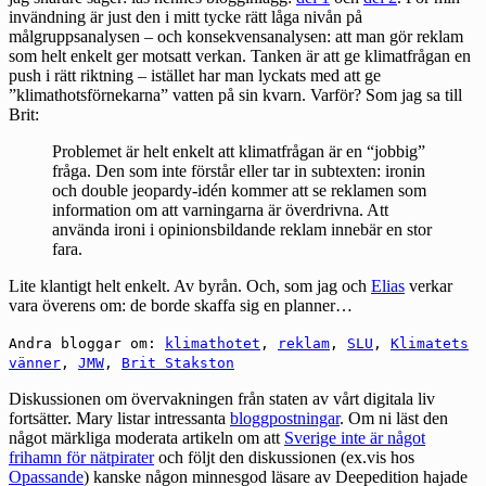
invändning är just den i mitt tycke rätt låga nivån på
målgruppsanalysen – och konsekvensanalysen: att man gör reklam
som helt enkelt ger motsatt verkan. Tanken är att ge klimatfrågan en
push i rätt riktning – istället har man lyckats med att ge
”klimathotsförnekarna” vatten på sin kvarn. Varför? Som jag sa till
Brit:
Problemet är helt enkelt att klimatfrågan är en “jobbig”
fråga. Den som inte förstår eller tar in subtexten: ironin
och double jeopardy-idén kommer att se reklamen som
information om att varningarna är överdrivna. Att
använda ironi i opinionsbildande reklam innebär en stor
fara.
Lite klantigt helt enkelt. Av byrån. Och, som jag och
Elias
verkar
vara överens om: de borde skaffa sig en planner…
Andra bloggar om:
klimathotet
,
reklam
,
SLU
,
Klimatets
vänner
,
JMW
,
Brit Stakston
Diskussionen om övervakningen från staten av vårt digitala liv
fortsätter. Mary listar intressanta
bloggpostningar
. Om ni läst den
något märkliga moderata artikeln om att
Sverige inte är något
frihamn för nätpirater
och följt den diskussionen (ex.vis hos
Opassande
) kanske någon minnesgod läsare av Deepedition hajade