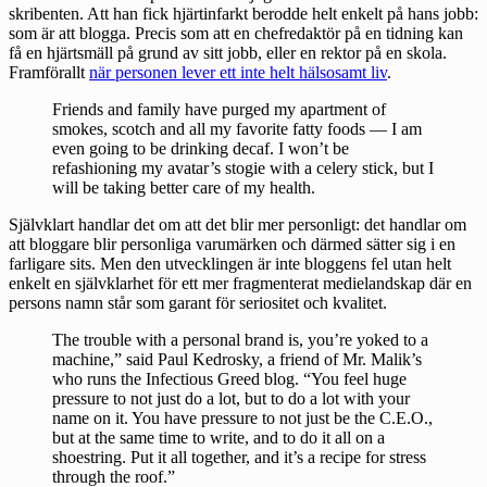
skribenten. Att han fick hjärtinfarkt berodde helt enkelt på hans jobb:
som är att blogga. Precis som att en chefredaktör på en tidning kan
få en hjärtsmäll på grund av sitt jobb, eller en rektor på en skola.
Framförallt
när personen lever ett inte helt hälsosamt liv
.
Friends and family have purged my apartment of
smokes, scotch and all my favorite fatty foods — I am
even going to be drinking decaf. I won’t be
refashioning my avatar’s stogie with a celery stick, but I
will be taking better care of my health.
Självklart handlar det om att det blir mer personligt: det handlar om
att bloggare blir personliga varumärken och därmed sätter sig i en
farligare sits. Men den utvecklingen är inte bloggens fel utan helt
enkelt en självklarhet för ett mer fragmenterat medielandskap där en
persons namn står som garant för seriositet och kvalitet.
The trouble with a personal brand is, you’re yoked to a
machine,” said Paul Kedrosky, a friend of Mr. Malik’s
who runs the Infectious Greed blog. “You feel huge
pressure to not just do a lot, but to do a lot with your
name on it. You have pressure to not just be the C.E.O.,
but at the same time to write, and to do it all on a
shoestring. Put it all together, and it’s a recipe for stress
through the roof.”