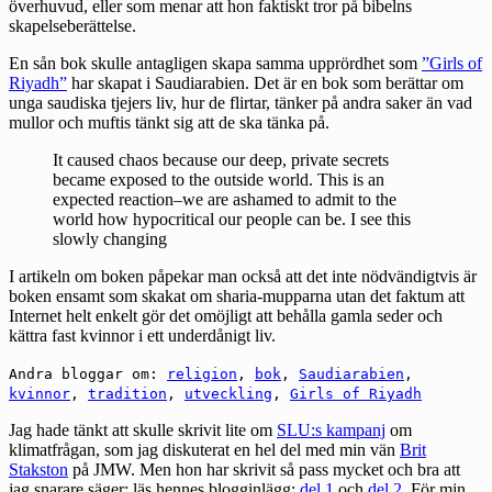
överhuvud, eller som menar att hon faktiskt tror på bibelns
skapelseberättelse.
En sån bok skulle antagligen skapa samma upprördhet som
”Girls of
Riyadh”
har skapat i Saudiarabien. Det är en bok som berättar om
unga saudiska tjejers liv, hur de flirtar, tänker på andra saker än vad
mullor och muftis tänkt sig att de ska tänka på.
It caused chaos because our deep, private secrets
became exposed to the outside world. This is an
expected reaction–we are ashamed to admit to the
world how hypocritical our people can be. I see this
slowly changing
I artikeln om boken påpekar man också att det inte nödvändigtvis är
boken ensamt som skakat om sharia-mupparna utan det faktum att
Internet helt enkelt gör det omöjligt att behålla gamla seder och
kättra fast kvinnor i ett underdånigt liv.
Andra bloggar om:
religion
,
bok
,
Saudiarabien
,
kvinnor
,
tradition
,
utveckling
,
Girls of Riyadh
Jag hade tänkt att skulle skrivit lite om
SLU:s kampanj
om
klimatfrågan, som jag diskuterat en hel del med min vän
Brit
Stakston
på JMW. Men hon har skrivit så pass mycket och bra att
jag snarare säger: läs hennes blogginlägg:
del 1
och
del 2
. För min