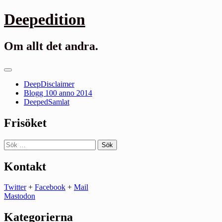
Gå
Deepedition
till
innehåll
Om allt det andra.
Primär
meny
DeepDisclaimer
Blogg 100 anno 2014
DeepedSamlat
Frisöket
Sök
efter:
Kontakt
Twitter
+
Facebook
+
Mail
Mastodon
Kategorierna