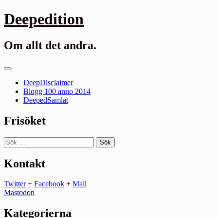
Gå
Deepedition
till
innehåll
Om allt det andra.
Primär
meny
DeepDisclaimer
Blogg 100 anno 2014
DeepedSamlat
Frisöket
Sök
efter:
Kontakt
Twitter
+
Facebook
+
Mail
Mastodon
Kategorierna