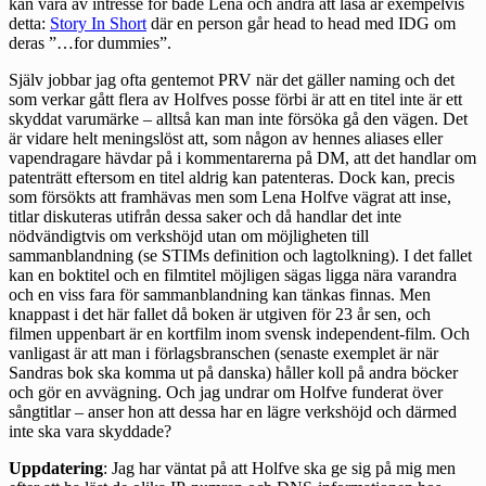
kan vara av intresse för både Lena och andra att läsa är exempelvis
detta:
Story In Short
där en person går head to head med IDG om
deras ”…for dummies”.
Själv jobbar jag ofta gentemot PRV när det gäller naming och det
som verkar gått flera av Holfves posse förbi är att en titel inte är ett
skyddat varumärke – alltså kan man inte försöka gå den vägen. Det
är vidare helt meningslöst att, som någon av hennes aliases eller
vapendragare hävdar på i kommentarerna på DM, att det handlar om
patenträtt eftersom en titel aldrig kan patenteras. Dock kan, precis
som försökts att framhävas men som Lena Holfve vägrat att inse,
titlar diskuteras utifrån dessa saker och då handlar det inte
nödvändigtvis om verkshöjd utan om möjligheten till
sammanblandning (se STIMs definition och lagtolkning). I det fallet
kan en boktitel och en filmtitel möjligen sägas ligga nära varandra
och en viss fara för sammanblandning kan tänkas finnas. Men
knappast i det här fallet då boken är utgiven för 23 år sen, och
filmen uppenbart är en kortfilm inom svensk independent-film. Och
vanligast är att man i förlagsbranschen (senaste exemplet är när
Sandras
bok ska komma
ut på danska) håller koll på andra böcker
och gör en avvägning. Och jag undrar om Holfve funderat över
sångtitlar – anser hon att dessa har en lägre verkshöjd och därmed
inte ska vara skyddade?
Uppdatering
: Jag har väntat på att Holfve ska ge sig på mig men