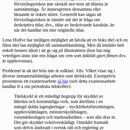
förväxlingsrisken inte särskilt stor trots att titlarna är
samstämmiga. Är ämnesgrenen densamma eller
liknande är risken större. Generellt kan sägas att
förväxlingsrisken är mindre när det är fråga om
deskriptiva titlar, dvs., titlar av beskrivande karaktär, än
när det handlar om mer originella titlar.
Lena Holfve har möjligen möjlighet att hävda att en boks titel och en
films titel har möjlighet till sammanblandning. Men då inträder helt
enkelt hennes idioti i att ge sig på illustratören (hon har mig
veterligen ännu inte ens frågat om
vem som faktiskt gjort filmen
dvs.
är upphovsman).
Problemet är att det hela inte är solklart. Alls. Vilket visar sig i
diverse immaterialrättsliga arbeten runt titelskydd. Exempelvis
presenteras ett examensarbete
så här
(och detta examensarbete
handlar fr a om periodiska tidskrifter):
Titelskydd är ett enhetligt begrepp för skyddet av
litterära och konstnärliga verk, som återfinns i en
mängd skilda lagregleringar – tryckfrihetsförordningen,
upphovsrättslagen, mönsterskyddslagen,
varumärkeslagen och marknadsrätten – som alla dras in.
Det gör skyddet svåröverskådligt. Området framstår
som delvis åsidosatt i svensk rätt och reglering av