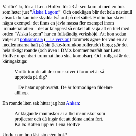
Varför? Jo, för att Lena Holfve för 23 år sen kom ut med en bok
som heter just ”
Älska Lagom
”. Och onekligen blir det hela nästintill
absurt: du kan inte skydda två ord på det sättet. Hultin har
skrivit
några exempel: det finns en jävla massa fler exempel inom
immaterialrätten – det är knappast så enkelt att säga att en titel med
orden ”Älska lagom” har en fullständig verkshöjd. Att hon sedan
väljer att
polisanmäla
(
TT:s version
) forumets ägare för vad en av
medlemmarna haft på sin (icke-forumkontrollerade) blogg gör det
hela riktigt roande (och även i DM:s kommentarsfält har Lena
Holfve uppenbart trummat ihop sina kompisar). Och roligast är det
käringaktiga:
Varför tror du att de som skriver i forumet är så
upprörda på dig?
– De hatar upphovsrätt. De är förmodligen fildelare
allihop.
En roande liten sak hittar jag hos
Ankan
:
Anklagande människor är alltid människor som
projicerar och då ingår det att döma andra fort.
Källa: Botten upp av Lena Holfve
Undrar om hon läst sin egen bok?