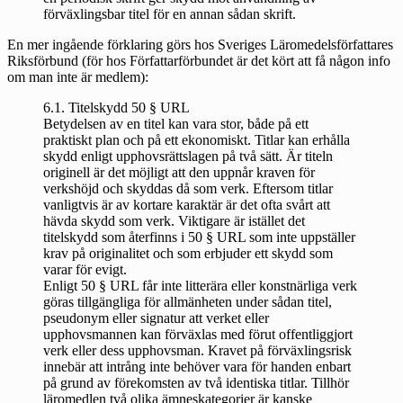
förväxlingsbar titel för en annan sådan skrift.
En mer
ingående förklaring
görs hos Sveriges Läromedelsförfattares
Riksförbund (för hos Författarförbundet är det kört att få någon info
om man inte är medlem):
6.1. Titelskydd 50 § URL
Betydelsen av en titel kan vara stor, både på ett
praktiskt plan och på ett ekonomiskt. Titlar kan erhålla
skydd enligt upphovsrättslagen på två sätt. Är titeln
originell är det möjligt att den uppnår kraven för
verkshöjd och skyddas då som verk. Eftersom titlar
vanligtvis är av kortare karaktär är det ofta svårt att
hävda skydd som verk. Viktigare är istället det
titelskydd som återfinns i 50 § URL som inte uppställer
krav på originalitet och som erbjuder ett skydd som
varar för evigt.
Enligt 50 § URL får inte litterära eller konstnärliga verk
göras tillgängliga för allmänheten under sådan titel,
pseudonym eller signatur att verket eller
upphovsmannen kan förväxlas med förut offentliggjort
verk eller dess upphovsman. Kravet på förväxlingsrisk
innebär att intrång inte behöver vara för handen enbart
på grund av förekomsten av två identiska titlar. Tillhör
läromedlen två olika ämneskategorier är kanske