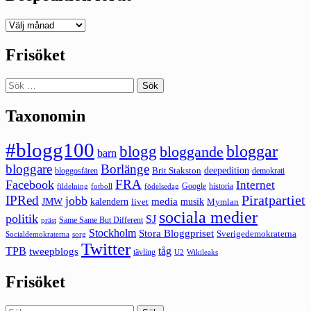
Deepedition
förut
Frisöket
Sök
efter:
Taxonomin
#blogg100
bloggar
blogg
bloggande
barn
bloggare
Borlänge
deepedition
Brit Stakston
bloggosfären
demokrati
FRA
Facebook
Internet
Google
historia
fildelning
fotboll
födelsedag
Piratpartiet
IPRed
jobb
kalendern
media
JMW
livet
musik
Mymlan
sociala medier
politik
SJ
Same Same But Different
präst
Stockholm
Stora Bloggpriset
Sverigedemokraterna
sorg
Socialdemokraterna
Twitter
TPB
tåg
tweepblogs
tävling
U2
Wikileaks
Frisöket
Sök