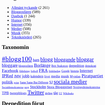
Allmänt tyckande
(2 261)
Bloggosfären
(589)
Dagbok
(1 244)
Humor
(339)
Internet
(356)
Medier
(508)
Musik
(355)
Tekniknörderi
(265)
Taxonomin
#blogg100
bloggar
blogg
bloggande
barn
bloggare
Borlänge
deepedition
Brit Stakston
bloggosfären
demokrati
FRA
Facebook
Internet
Google
historia
fildelning
fotboll
födelsedag
Piratpartiet
IPRed
jobb
kalendern
media
JMW
livet
musik
Mymlan
sociala medier
politik
SJ
Same Same But Different
präst
Stockholm
Stora Bloggpriset
Sverigedemokraterna
sorg
Socialdemokraterna
Twitter
TPB
tåg
tweepblogs
tävling
U2
Wikileaks
Deepedition förut