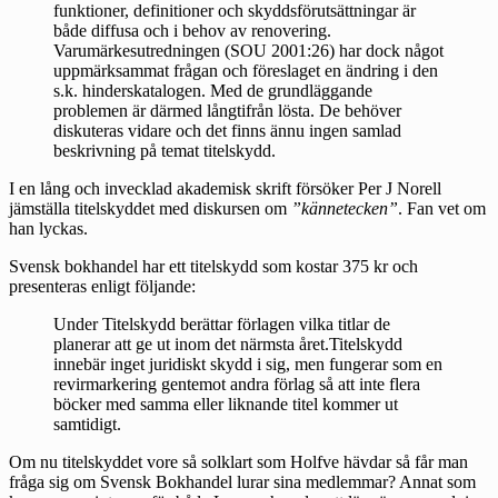
funktioner, definitioner och skyddsförutsättningar är
både diffusa och i behov av renovering.
Varumärkesutredningen (SOU 2001:26) har dock något
uppmärksammat frågan och föreslaget en ändring i den
s.k. hinderskatalogen. Med de grundläggande
problemen är därmed långtifrån lösta. De behöver
diskuteras vidare och det finns ännu ingen samlad
beskrivning på temat titelskydd.
I en lång och
invecklad akademisk skrift
försöker Per J Norell
jämställa titelskyddet med diskursen om
”kännetecken”
. Fan vet om
han lyckas.
Svensk bokhandel har ett titelskydd som kostar 375 kr och
presenteras enligt
följande
:
Under Titelskydd berättar förlagen vilka titlar de
planerar att ge ut inom det närmsta året.Titelskydd
innebär inget juridiskt skydd i sig, men fungerar som en
revirmarkering gentemot andra förlag så att inte flera
böcker med samma eller liknande titel kommer ut
samtidigt.
Om nu titelskyddet vore så solklart som Holfve hävdar så får man
fråga sig om Svensk Bokhandel lurar sina medlemmar? Annat som