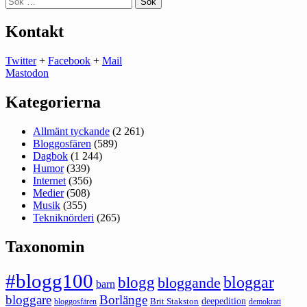
efter:
Kontakt
Twitter
+
Facebook
+
Mail
Mastodon
Kategorierna
Allmänt tyckande
(2 261)
Bloggosfären
(589)
Dagbok
(1 244)
Humor
(339)
Internet
(356)
Medier
(508)
Musik
(355)
Tekniknörderi
(265)
Taxonomin
#blogg100
bloggar
blogg
bloggande
barn
bloggare
Borlänge
deepedition
Brit Stakston
bloggosfären
demokrati