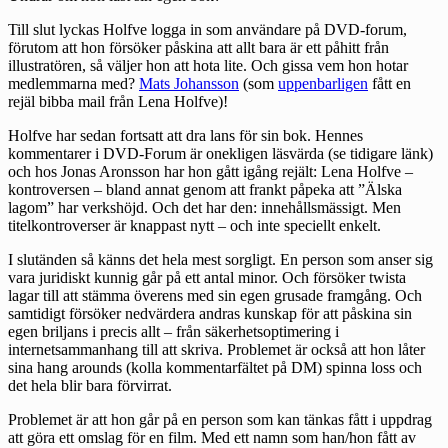
Till slut
lyckas Holfve logga in
som användare på DVD-forum,
förutom att hon försöker påskina att allt bara är ett påhitt från
illustratören, så väljer hon att hota lite. Och gissa vem hon hotar
medlemmarna med?
Mats Johansson
(som
uppenbarligen
fått en
rejäl bibba mail från Lena Holfve)!
Holfve har sedan fortsatt att dra lans för sin bok. Hennes
kommentarer i DVD-Forum är onekligen läsvärda (se tidigare länk)
och hos Jonas Aronsson har hon gått igång rejält:
Lena Holfve –
kontroversen
– bland annat genom att frankt påpeka att ”Älska
lagom” har verkshöjd. Och det har den: innehållsmässigt. Men
titelkontroverser är knappast nytt – och inte speciellt enkelt.
I slutänden så känns det hela mest sorgligt. En person som anser sig
vara juridiskt kunnig går på ett antal minor. Och försöker twista
lagar till att stämma överens med sin egen grusade framgång. Och
samtidigt försöker nedvärdera andras kunskap för att påskina sin
egen briljans i precis allt – från säkerhetsoptimering i
internetsammanhang till att skriva. Problemet är också att hon låter
sina hang arounds (kolla kommentarfältet på DM) spinna loss och
det hela blir bara förvirrat.
Problemet är att hon går på en person som kan tänkas fått i uppdrag
att göra ett omslag för en film. Med ett namn som han/hon fått av