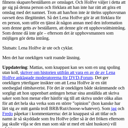
filmens skapare/beställaren av omslaget. Och Holfve väljer i detta att
ge sig på denna person och förklara att han inte har rätt att göra ett
omslag med det namnet. Trots att han/hon inte är titelns upphovsman
oavsett dess illegitimitet. Så det Lena Holfve gör är att förklara för
en person, som utför en tjänst åt någon annan med den information
som denne getts av beställaren, att denne gör ett upphovsrättsintrång.
Som denne då inte gör – eftersom det är upphovsmannen som
möjligen gör detta intrång.
Slutsats: Lena Holfve är ute och cyklar.
Men det har onekligen varit roande läsning.
Uppdatering
: Mattias, som knappast kan ses som en ung spoling
utan koll,
skriver om historien utifrån att vara en av de av Lena
Holfve anklagade moderatorerna för DVD-Forum
. Det ger
onekligen ytterligare insikter om att Lena Holfve är en rätt
snedseglad rättshaverist. För det är onekligen både skrämmande och
sorgligt att hon uppenbart antingen hetsar sina anställda att skriva
saker som hon menar eller hänför sig till att skriva under olika alias
för att det hela ska verka som en större ”opinion” (hon kanske har
lärt sig av mitt gamla troll BRB/Rut/choose-whatever). Som
jag
och
Fredo
påpekar i kommentarerna: det är knappast så att titlar och
namn är så skyddade som fru Holfve (eller så är det fröken eftersom
jag skulle vilja se den man som står ut med ett sånt huskors) vill