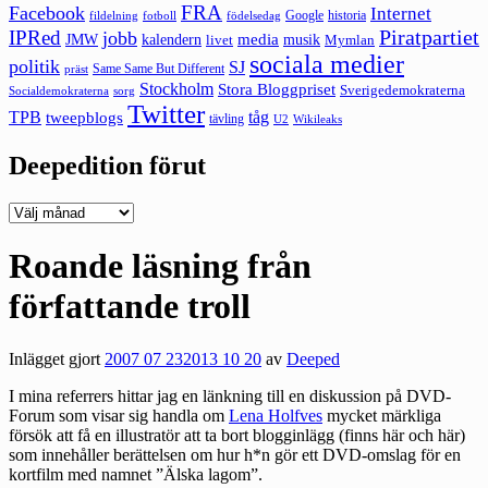
FRA
Facebook
Internet
Google
historia
fildelning
fotboll
födelsedag
Piratpartiet
IPRed
jobb
kalendern
media
JMW
livet
musik
Mymlan
sociala medier
politik
SJ
Same Same But Different
präst
Stockholm
Stora Bloggpriset
Sverigedemokraterna
sorg
Socialdemokraterna
Twitter
TPB
tåg
tweepblogs
tävling
U2
Wikileaks
Deepedition förut
Deepedition
förut
Roande läsning från
författande troll
Inlägget gjort
2007 07 23
2013 10 20
av
Deeped
I mina referrers hittar jag en
länkning till en diskussion på DVD-
Forum
som visar sig handla om
Lena Holfves
mycket märkliga
försök att få en illustratör att ta bort blogginlägg (finns
här
och
här
)
som innehåller berättelsen om hur h*n gör ett DVD-omslag för en
kortfilm med namnet ”Älska lagom”.