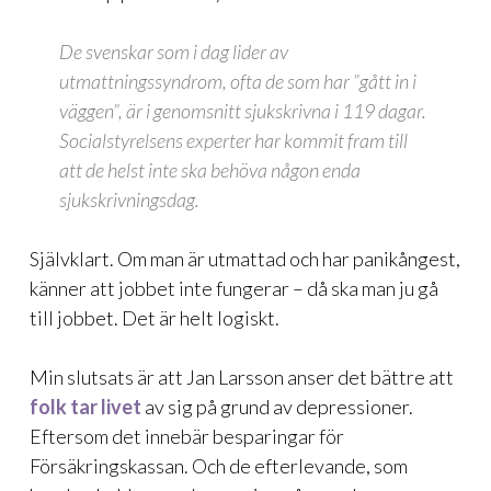
De svenskar som i dag lider av
utmattningssyndrom, ofta de som har ”gått in i
väggen”, är i genomsnitt sjukskrivna i 119 dagar.
Socialstyrelsens experter har kommit fram till
att de helst inte ska behöva någon enda
sjukskrivningsdag.
Självklart. Om man är utmattad och har panikångest,
känner att jobbet inte fungerar – då ska man ju gå
till jobbet. Det är helt logiskt.
Min slutsats är att Jan Larsson anser det bättre att
folk tar livet
av sig på grund av depressioner.
Eftersom det innebär besparingar för
Försäkringskassan. Och de efterlevande, som