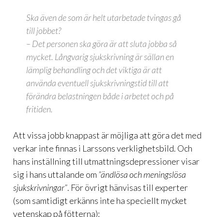
Ska även de som är helt utarbetade tvingas gå
till jobbet?
– Det personen ska göra är att sluta jobba så
mycket. Långvarig sjukskrivning är sällan en
lämplig behandling och det viktiga är att
använda eventuell sjukskrivningstid till att
förändra belastningen både i arbetet och på
fritiden.
Att vissa jobb knappast är möjliga att göra det med
verkar inte finnas i Larssons verklighetsbild. Och
hans inställning till utmattningsdepressioner visar
sig i hans uttalande om
”ändlösa och meningslösa
sjukskrivningar”
. För övrigt hänvisas till experter
(som samtidigt erkänns inte ha speciellt mycket
vetenskap på fötterna):