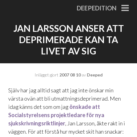
Gå
DEEPEDITION
till
PRI
MEN
innehåll
JAN LARSSON ANSER ATT
DEPRIMERADE KAN TA
LIVET AV SIG
Inlägget gjort
2007 08 10
av
Deeped
Själv har jag alltid sagt att jag inte önskar min
värsta ovän att bli utmattningsdeprimerad. Men
idag känns det som om jag
önskade att
Socialstyrelsens projektledare för nya
sjukskrivningsriktlinjer
, Jan Larsson, åkte rakt in i
väggen. För att förstå hur mycket skit han snackar: