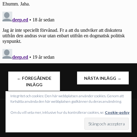
INLÄGGSNAVIGERING
←
FÖREGÅENDE
NÄSTA INLÄGG
→
INLÄGG
Integritet och cookies: Den här webbplatsen använder cookies. Genom att
fortsätta använda den här webbplatsen godkänner du deras användning.
Om du vill veta mer, inklusive hur du kontrollerar cookies, se:
Cookie-policy
DRIVS MED WORDPRESS
TEMA: INTERGALACTIC AV
WORDPRESS.COM
.