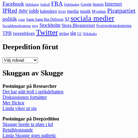
FRA
Facebook
Internet
Google
historia
fildelning
fotboll
födelsedag
Piratpartiet
IPRed
jobb
kalendern
media
JMW
livet
musik
Mymlan
sociala medier
politik
SJ
Same Same But Different
präst
Stockholm
Stora Bloggpriset
Sverigedemokraterna
sorg
Socialdemokraterna
Twitter
TPB
tåg
tweepblogs
tävling
U2
Wikileaks
Deepedition förut
Deepedition
förut
Skuggan av Skugge
Postningar på Researcher
Det har gått troll i spökdebatten
Diskussionen fortsätter
Mer flickor
Linda viker ut sig
Postningar på Deep|edition
Skugge borde ta plats i kd
Betalbloggande
Linda Skugge goes pathetic