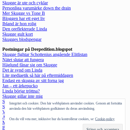
Skugge är ute och cyklar
Personliga varumärke down the drain
Mer Skugge vs Tone B
Bloggen har ett eget liv
Ibland är hon rolig
Den oreflekterade Linda
Skugge gult kort
Skugges blodspengar
Postningar på Deepedition.blogspot
Skugge fightar Schottenius angående Elitlistan
Nätet slutar att fungera
Häglund fånar sig om Skugge
Det är synd om Linda
Lite mediaetik så här på eftermiddagen
Endast en skugga av sitt forna jag
Jan – ett ärkepucko
Linda börjar tröttna?
Skugge gillar inte mig
Skugge har gått för långt
Integritet och cookies: Den här webbplatsen använder cookies. Genom att fortsätta
Sex och Skugge
använda den här webbplatsen godkänner du deras användning.
Vink vink till mediabloggarna
Att vinna valet
Om du vill veta mer, inklusive hur du kontrollerar cookies, se:
Cookie-policy
Men härregud!
Bloggportalen upprör