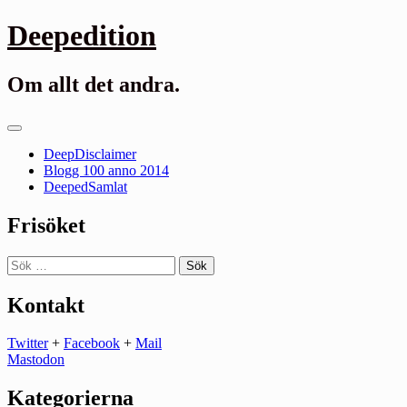
Gå
Deepedition
till
innehåll
Om allt det andra.
Primär
meny
DeepDisclaimer
Blogg 100 anno 2014
DeepedSamlat
Frisöket
Sök
efter:
Kontakt
Twitter
+
Facebook
+
Mail
Mastodon
Kategorierna