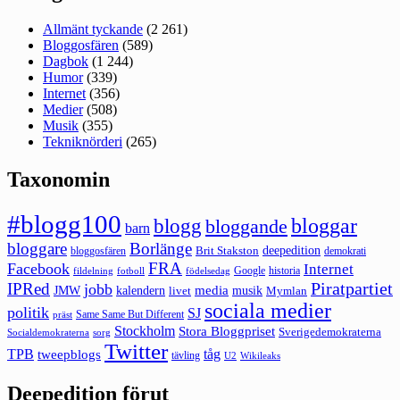
Allmänt tyckande
(2 261)
Bloggosfären
(589)
Dagbok
(1 244)
Humor
(339)
Internet
(356)
Medier
(508)
Musik
(355)
Tekniknörderi
(265)
Taxonomin
#blogg100
bloggar
blogg
bloggande
barn
bloggare
Borlänge
deepedition
Brit Stakston
bloggosfären
demokrati
FRA
Facebook
Internet
Google
historia
fildelning
fotboll
födelsedag
Piratpartiet
IPRed
jobb
kalendern
media
JMW
livet
musik
Mymlan
sociala medier
politik
SJ
Same Same But Different
präst
Stockholm
Stora Bloggpriset
Sverigedemokraterna
sorg
Socialdemokraterna
Twitter
TPB
tåg
tweepblogs
tävling
U2
Wikileaks
Deepedition förut