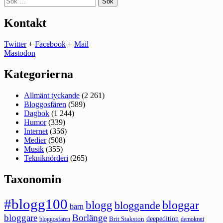
efter:
Kontakt
Twitter
+
Facebook
+
Mail
Mastodon
Kategorierna
Allmänt tyckande
(2 261)
Bloggosfären
(589)
Dagbok
(1 244)
Humor
(339)
Internet
(356)
Medier
(508)
Musik
(355)
Tekniknörderi
(265)
Taxonomin
#blogg100
bloggar
blogg
bloggande
barn
bloggare
Borlänge
deepedition
Brit Stakston
bloggosfären
demokrati