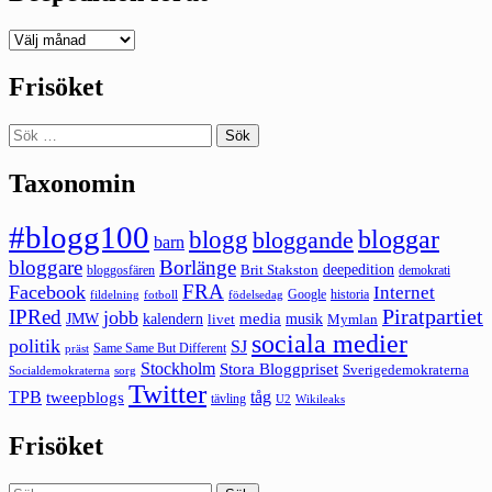
Deepedition
förut
Frisöket
Sök
efter:
Taxonomin
#blogg100
bloggar
blogg
bloggande
barn
bloggare
Borlänge
deepedition
Brit Stakston
bloggosfären
demokrati
FRA
Facebook
Internet
Google
historia
fildelning
fotboll
födelsedag
Piratpartiet
IPRed
jobb
kalendern
media
JMW
livet
musik
Mymlan
sociala medier
politik
SJ
Same Same But Different
präst
Stockholm
Stora Bloggpriset
Sverigedemokraterna
sorg
Socialdemokraterna
Twitter
TPB
tåg
tweepblogs
tävling
U2
Wikileaks
Frisöket
Sök