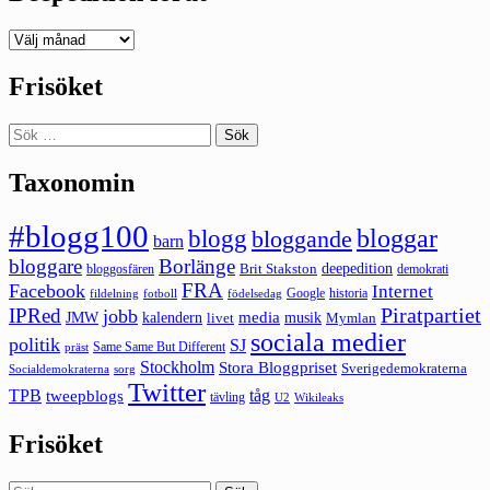
Deepedition
förut
Frisöket
Sök
efter:
Taxonomin
#blogg100
bloggar
blogg
bloggande
barn
bloggare
Borlänge
deepedition
Brit Stakston
bloggosfären
demokrati
FRA
Facebook
Internet
Google
historia
fildelning
fotboll
födelsedag
Piratpartiet
IPRed
jobb
kalendern
media
JMW
livet
musik
Mymlan
sociala medier
politik
SJ
Same Same But Different
präst
Stockholm
Stora Bloggpriset
Sverigedemokraterna
sorg
Socialdemokraterna
Twitter
TPB
tåg
tweepblogs
tävling
U2
Wikileaks
Frisöket
Sök