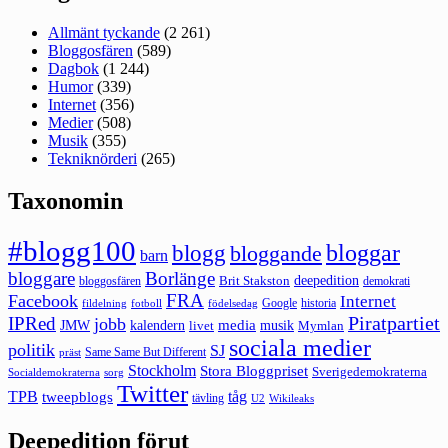
Allmänt tyckande
(2 261)
Bloggosfären
(589)
Dagbok
(1 244)
Humor
(339)
Internet
(356)
Medier
(508)
Musik
(355)
Tekniknörderi
(265)
Taxonomin
#blogg100
bloggar
blogg
bloggande
barn
bloggare
Borlänge
deepedition
Brit Stakston
bloggosfären
demokrati
FRA
Facebook
Internet
Google
historia
fildelning
fotboll
födelsedag
Piratpartiet
IPRed
jobb
kalendern
media
JMW
livet
musik
Mymlan
sociala medier
politik
SJ
Same Same But Different
präst
Stockholm
Stora Bloggpriset
Sverigedemokraterna
sorg
Socialdemokraterna
Twitter
TPB
tåg
tweepblogs
tävling
U2
Wikileaks
Deepedition förut