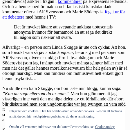
genomlevda) åsikter i frågan i
kommentarer
på Expressens ledarsida.
Och fr a hennes oerhört nakna och fantastiskt känsloladdade
kommentar efter att Alf Svensson och Marie Söderqvist
fegat ur för
att debattera
med henne i TV:
Det är mycket lättare att svepande anklaga tiotusentals
anonyma kvinnor för barnamord än att säga det direkt
till någon som riskerar att svara.
Allvarligt – en person som Linda Skugge är ute och cyklar. Att hon,
som försökt vara så jävla
icke-konform
, lierar sig med personer som
Alf Svensson, diverse sunkiga Pro Life-anhängare och Marie
Söderqvist (som jag i mångt och mycket många gånger håller med
men när det gäller hennes moralkonservatism blir helt galen av) är så
otroligt märkligt. Man kan fundera om radhuslivet helt enkelt gjort
henne psykotisk…
Nu skulle den kära Skugge, om hon läste min blogg, kunna säga:
”Kan du säga eftersom du är man.”
Men hon glömmer att jag
visserligen inte varit den manliga delen av ett förhållande där abort
blir diskuterad men som ungdomspräst var jag tvungen att vara stöd
för många unga tjejer som tvunget behövde göra abort – även rätt
Integritet och cookies: Den här webbplatsen använder cookies. Genom att fortsätta
sena aborter. Det har aldrig, aldrig varit något lätt beslut för någon
använda den här webbplatsen godkänner du deras användning.
av tjejerna.
Om du vill veta mer, inklusive hur du kontrollerar cookies, se:
Cookie-policy
Kategorier:
Medier