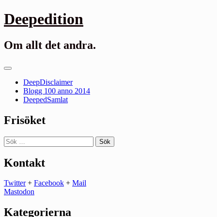
Gå
Deepedition
till
innehåll
Om allt det andra.
Primär
meny
DeepDisclaimer
Blogg 100 anno 2014
DeepedSamlat
Frisöket
Sök
efter:
Kontakt
Twitter
+
Facebook
+
Mail
Mastodon
Kategorierna