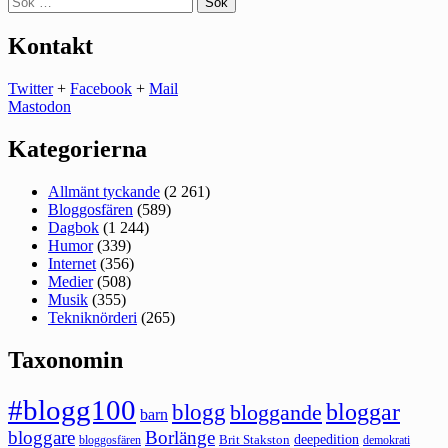
efter:
Kontakt
Twitter
+
Facebook
+
Mail
Mastodon
Kategorierna
Allmänt tyckande
(2 261)
Bloggosfären
(589)
Dagbok
(1 244)
Humor
(339)
Internet
(356)
Medier
(508)
Musik
(355)
Tekniknörderi
(265)
Taxonomin
#blogg100
bloggar
blogg
bloggande
barn
bloggare
Borlänge
deepedition
Brit Stakston
bloggosfären
demokrati