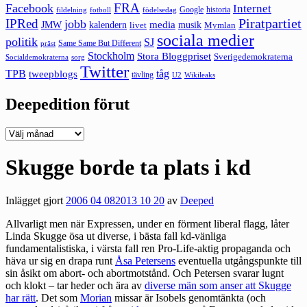
FRA
Facebook
Internet
Google
historia
fildelning
fotboll
födelsedag
Piratpartiet
IPRed
jobb
kalendern
media
JMW
livet
musik
Mymlan
sociala medier
politik
SJ
Same Same But Different
präst
Stockholm
Stora Bloggpriset
Sverigedemokraterna
sorg
Socialdemokraterna
Twitter
TPB
tåg
tweepblogs
tävling
U2
Wikileaks
Deepedition förut
Deepedition
förut
Skugge borde ta plats i kd
Inlägget gjort
2006 04 08
2013 10 20
av
Deeped
Allvarligt men när Expressen, under en förment liberal flagg, låter
Linda Skugge
ösa ut diverse
, i bästa fall kd-vänliga
fundamentalistiska, i värsta fall ren Pro-Life-aktig propaganda och
häva ur sig en drapa runt
Åsa Petersens
eventuella utgångspunkte till
sin åsikt om abort- och abortmotstånd. Och Petersen svarar lugnt
och klokt – tar heder och ära av
diverse män som anser att Skugge
har rätt
. Det som
Morian
missar är Isobels genomtänkta (och