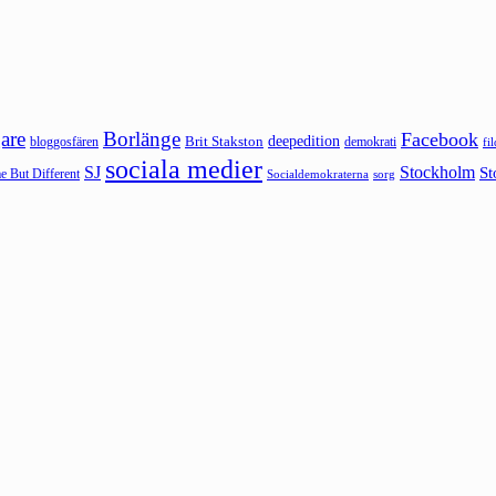
are
Borlänge
Facebook
deepedition
Brit Stakston
bloggosfären
demokrati
fi
sociala medier
SJ
Stockholm
St
 But Different
sorg
Socialdemokraterna