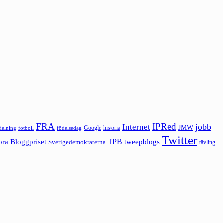
FRA
IPRed
jobb
Internet
JMW
Google
historia
ldelning
fotboll
födelsedag
Twitter
ora Bloggpriset
TPB
tweepblogs
Sverigedemokraterna
tävling