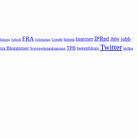
FRA
IPRed
jobb
Internet
JMW
Google
historia
ldelning
fotboll
födelsedag
Twitter
ora Bloggpriset
TPB
tweepblogs
Sverigedemokraterna
tävling