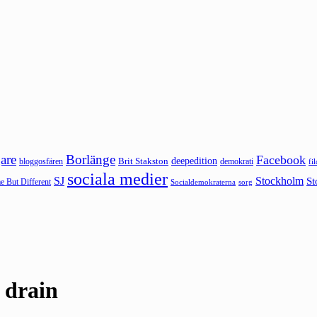
are
Borlänge
Facebook
deepedition
Brit Stakston
bloggosfären
demokrati
fi
sociala medier
SJ
Stockholm
St
 But Different
sorg
Socialdemokraterna
 drain