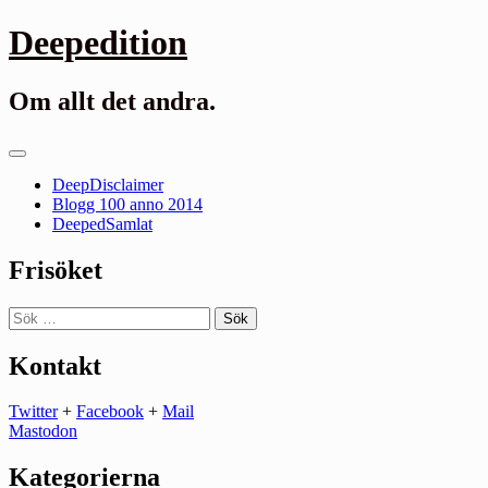
Gå
Deepedition
till
innehåll
Om allt det andra.
Primär
meny
DeepDisclaimer
Blogg 100 anno 2014
DeepedSamlat
Frisöket
Sök
efter:
Kontakt
Twitter
+
Facebook
+
Mail
Mastodon
Kategorierna