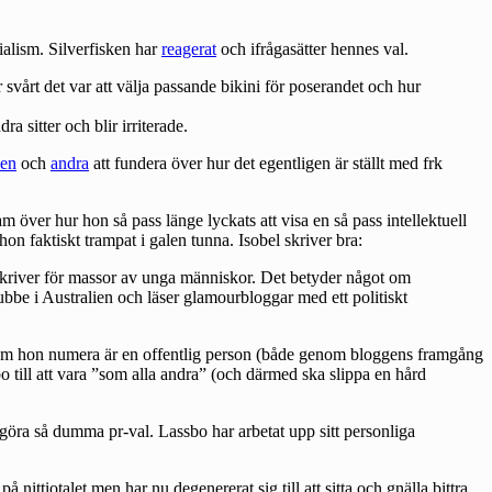
ialism. Silverfisken har
reagerat
och ifrågasätter hennes val.
 svårt det var att välja passande bikini för poserandet och hur
 sitter och blir irriterade.
ken
och
andra
att fundera över hur det egentligen är ställt med frk
över hur hon så pass länge lyckats att visa en så pass intellektuell
hon faktiskt trampat i galen tunna. Isobel skriver bra:
m skriver för massor av unga människor. Det betyder något om
nubbe i Australien och läser glamourbloggar med ett politiskt
tersom hon numera är en offentlig person (både genom bloggens framgång
o till att vara ”som alla andra” (och därmed ska slippa en hård
 göra så dumma pr-val. Lassbo har arbetat upp sitt personliga
ttiotalet men har nu degenererat sig till att sitta och gnälla bittra