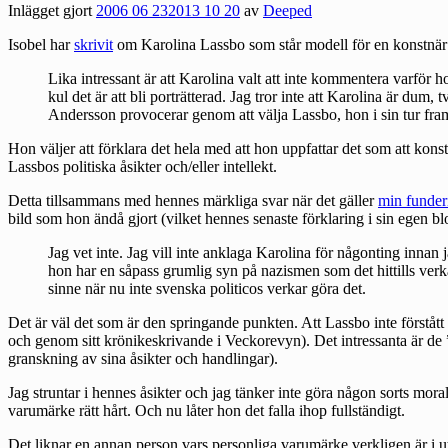
Inlägget gjort
2006 06 23
2013 10 20
av
Deeped
Isobel har
skrivit
om Karolina Lassbo som står modell för en konstnär v
Lika intressant är att Karolina valt att inte kommentera varför h
kul det är att bli porträtterad. Jag tror inte att Karolina är dum, 
Andersson provocerar genom att välja Lassbo, hon i sin tur frams
Hon väljer att förklara det hela med att hon uppfattar det som att kons
Lassbos politiska åsikter och/eller intellekt.
Detta tillsammans med hennes
märkliga svar
när det gäller
min funder
bild som hon ändå gjort (vilket hennes
senaste förklaring
i sin egen bl
Jag vet inte. Jag vill inte anklaga Karolina för någonting inna
hon har en såpass grumlig syn på nazismen som det hittills verkar
sinne när nu inte svenska politicos verkar göra det.
Det är väl det som är den springande punkten. Att Lassbo inte förståt
och genom sitt krönikeskrivande i Veckorevyn). Det intressanta är de ”
granskning av sina åsikter och handlingar).
Jag struntar i hennes åsikter och jag tänker inte göra någon sorts mor
varumärke rätt hårt. Och nu låter hon det falla ihop fullständigt.
Det liknar en annan person vars personliga varumärke verkligen är i ut