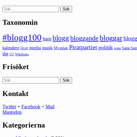
Sök
efter:
Taxonomin
#blogg100
bloggar
blogg
bloggande
blogg
barn
Piratpartiet
politik
kalendern
media
livet
musik
Mymlan
Same Same
präst
tåg
U2
Wikileaks
Frisöket
Sök
efter:
Kontakt
Twitter
+
Facebook
+
Mail
Mastodon
Kategorierna