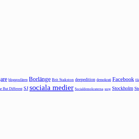
are
Borlänge
Facebook
deepedition
Brit Stakston
bloggosfären
demokrati
fi
sociala medier
SJ
Stockholm
St
 But Different
sorg
Socialdemokraterna