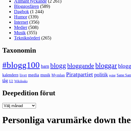
Allmänt tyckande
(2 261)
Bloggosfären
(589)
Dagbok
(1 244)
Humor
(339)
Internet
(356)
Medier
(508)
Musik
(355)
Tekniknörderi
(265)
Taxonomin
#blogg100
bloggar
blogg
bloggande
blogg
barn
Piratpartiet
politik
kalendern
media
livet
musik
Mymlan
Same Same
präst
tåg
U2
Wikileaks
Deepedition förut
Deepedition
förut
Personliga varumärke down the