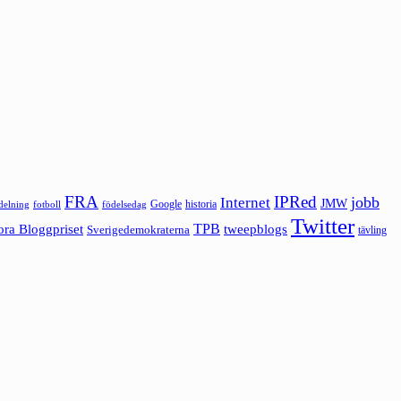
FRA
IPRed
jobb
Internet
JMW
Google
historia
ldelning
fotboll
födelsedag
Twitter
ora Bloggpriset
TPB
tweepblogs
Sverigedemokraterna
tävling