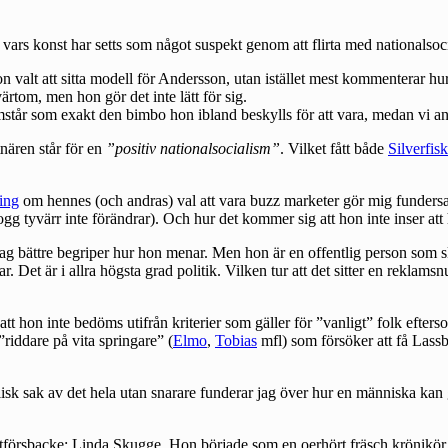
ars konst har setts som något suspekt genom att flirta med nationalsoc
on valt att sitta modell för Andersson, utan istället mest kommenterar hur
tvärtom, men hon gör det inte lätt för sig.
tår som exakt den bimbo hon ibland beskylls för att vara, medan vi andra
tnären står för en
”positiv nationalsocialism”
. Vilket fått både
Silverfis
ing
om hennes (och andras) val att vara buzz marketer gör mig fundersam 
ogg tyvärr inte förändrar). Och hur det kommer sig att hon inte inser att 
n jag bättre begriper hur hon menar. Men hon är en offentlig person so
. Det är i allra högsta grad politik. Vilken tur att det sitter en reklams
t att hon inte bedöms utifrån kriterier som gäller för ”vanligt” folk ef
riddare på vita springare” (
Elmo
,
Tobias
mfl) som försöker att få Lassb
alisk sak av det hela utan snarare funderar jag över hur en människa kan
försbacke: Linda Skugge. Hon började som en oerhört fräsch krönikör på ni