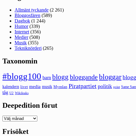
Allmänt tyckande
(2 261)
Bloggosfären
(589)
Dagbok
(1 244)
Humor
(339)
Internet
(356)
Medier
(508)
Musik
(355)
Tekniknörderi
(265)
Taxonomin
#blogg100
bloggar
blogg
bloggande
blogg
barn
Piratpartiet
politik
kalendern
media
livet
musik
Mymlan
Same Same
präst
tåg
U2
Wikileaks
Deepedition förut
Deepedition
förut
Frisöket