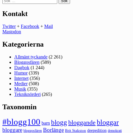
efter:
Kontakt
Twitter
+
Facebook
+
Mail
Mastodon
Kategorierna
Allmänt tyckande
(2 261)
Bloggosfären
(589)
Dagbok
(1 244)
Humor
(339)
Internet
(356)
Medier
(508)
Musik
(355)
Tekniknörderi
(265)
Taxonomin
#blogg100
bloggar
blogg
bloggande
barn
bloggare
Borlänge
deepedition
Brit Stakston
bloggosfären
demokrati