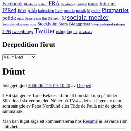
FRA
Facebook
Internet
Google
historia
fildelning
fotboll
födelsedag
Piratpartiet
IPRed
jobb
kalendern
media
JMW
livet
musik
Mymlan
sociala medier
politik
SJ
Same Same But Different
präst
Stockholm
Stora Bloggpriset
Sverigedemokraterna
sorg
Socialdemokraterna
Twitter
TPB
tåg
tweepblogs
tävling
U2
Wikileaks
Deepedition förut
Deepedition
förut
Dûmt
Inlägget gjort
2006 06 21
2013 10 20
av
Deeped
TV4 stänger av Tone Bekkestad för att hon ställt upp på bilder i
Slitz.
load
skriver om det. Nötter på TV4 – det var ingen av dem
som stängde av Petra Nordlund eller Tilde de Paula när de gjorde
samma sak.
Man kan lugnt säga att kommentarerna hos
Resumé
är läsvärda i sin
nötighet.