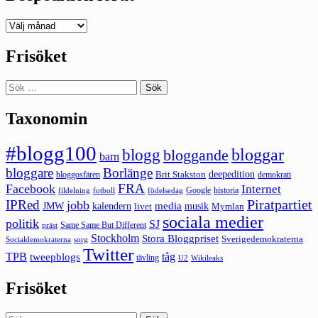
Deepedition
förut
Frisöket
Sök
efter:
Taxonomin
#blogg100
bloggar
blogg
bloggande
barn
bloggare
Borlänge
deepedition
Brit Stakston
bloggosfären
demokrati
FRA
Facebook
Internet
Google
historia
fildelning
fotboll
födelsedag
Piratpartiet
IPRed
jobb
kalendern
media
JMW
livet
musik
Mymlan
sociala medier
politik
SJ
Same Same But Different
präst
Stockholm
Stora Bloggpriset
Sverigedemokraterna
sorg
Socialdemokraterna
Twitter
TPB
tåg
tweepblogs
tävling
U2
Wikileaks
Frisöket
Sök