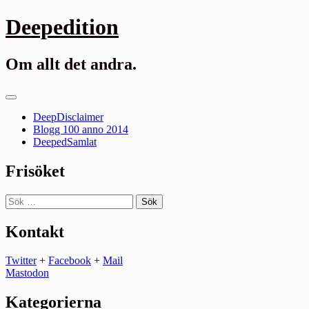
Gå
Deepedition
till
innehåll
Om allt det andra.
Primär
meny
DeepDisclaimer
Blogg 100 anno 2014
DeepedSamlat
Frisöket
Sök
efter:
Kontakt
Twitter
+
Facebook
+
Mail
Mastodon
Kategorierna