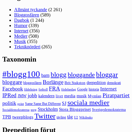
Allmänt tyckande
(2 261)
Bloggosfären
(589)
Dagbok
(1 244)
Humor
(339)
Internet
(356)
Medier
(508)
Musik
(355)
Tekniknörderi
(265)
Taxonomin
#blogg100
bloggar
blogg
bloggande
barn
bloggare
Borlänge
deepedition
Brit Stakston
bloggosfären
demokrati
FRA
Facebook
Internet
Google
historia
fildelning
fotboll
födelsedag
Piratpartiet
IPRed
jobb
kalendern
media
JMW
livet
musik
Mymlan
sociala medier
politik
SJ
Same Same But Different
präst
Stockholm
Stora Bloggpriset
Sverigedemokraterna
sorg
Socialdemokraterna
Twitter
TPB
tåg
tweepblogs
tävling
U2
Wikileaks
Deepedition förut