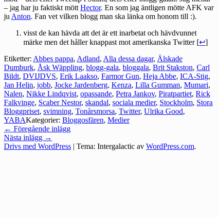
– jag har ju faktiskt mött
Hector
. En som jag äntligen mötte AFK var
ju
Anton
. Fan vet vilken blogg man ska länka om honom till :).
visst de kan hävda att det är ett inarbetat och hävdvunnet
märke men det håller knappast mot amerikanska Twitter [
↩
]
Etiketter:
Abbes pappa
,
Adland
,
Alla dessa dagar
,
Älskade
Dumburk
,
Åsk Wäppling
,
blogg-gala
,
bloggala
,
Brit Stakston
,
Carl
Bildt
,
DVIJDVS
,
Erik Laakso
,
Farmor Gun
,
Heja Abbe
,
ICA-Stig
,
Jan Helin
,
jobb
,
Jocke Jardenberg
,
Kenza
,
Lilla Gumman
,
Mumari
,
Nalen
,
Nikke Lindqvist
,
opassande
,
Petra Jankov
,
Piratpartiet
,
Rick
Falkvinge
,
Scaber Nestor
,
skandal
,
sociala medier
,
Stockholm
,
Stora
Bloggpriset
,
svimning
,
Tonårsmorsa
,
Twitter
,
Ulrika Good
,
YABA
Kategorier:
Bloggosfären
,
Medier
Inläggsnavigering
←
Föregående inlägg
Nästa inlägg
→
Drivs med WordPress
|
Tema: Intergalactic av
WordPress.com
.