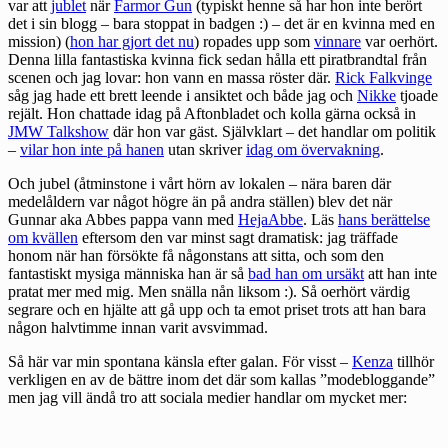
var att
jublet
när
Farmor Gun
(typiskt henne så har hon inte berört
det i sin blogg – bara stoppat in badgen :) – det är en kvinna med en
mission) (
hon har gjort det nu
) ropades upp som
vinnare
var oerhört.
Denna lilla fantastiska kvinna fick sedan hålla ett piratbrandtal från
scenen och jag lovar: hon vann en massa röster där.
Rick Falkvinge
såg jag hade ett brett leende i ansiktet och både jag och
Nikke
tjoade
rejält. Hon chattade idag på Aftonbladet och kolla gärna också in
JMW Talkshow
där hon var gäst. Självklart – det handlar om politik
–
vilar hon inte på hanen
utan skriver
idag om övervakning
.
Och jubel (åtminstone i vårt hörn av lokalen – nära baren där
medelåldern var något högre än på andra ställen) blev det när
Gunnar aka Abbes pappa vann med
HejaAbbe
. Läs
hans berättelse
om kvällen
eftersom den var minst sagt dramatisk: jag träffade
honom när han försökte få någonstans att sitta, och som den
fantastiskt mysiga människa han är så
bad han om ursäkt
att han inte
pratat mer med mig. Men snälla nån liksom :). Så oerhört värdig
segrare och en hjälte att gå upp och ta emot priset trots att han bara
någon halvtimme innan varit avsvimmad.
Så här var min spontana känsla efter galan. För visst –
Kenza
tillhör
verkligen en av de bättre inom det där som kallas ”modebloggande”
men jag vill ändå tro att sociala medier handlar om mycket mer: