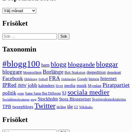
Deepedition
förut
Frisöket
Sök
efter:
Taxonomin
#blogg100
bloggar
blogg
bloggande
barn
bloggare
Borlänge
deepedition
Brit Stakston
bloggosfären
demokrati
FRA
Facebook
Internet
Google
historia
fildelning
fotboll
födelsedag
Piratpartiet
IPRed
jobb
kalendern
media
JMW
livet
musik
Mymlan
sociala medier
politik
SJ
Same Same But Different
präst
Stockholm
Stora Bloggpriset
Sverigedemokraterna
sorg
Socialdemokraterna
Twitter
TPB
tåg
tweepblogs
tävling
U2
Wikileaks
Frisöket
Sök