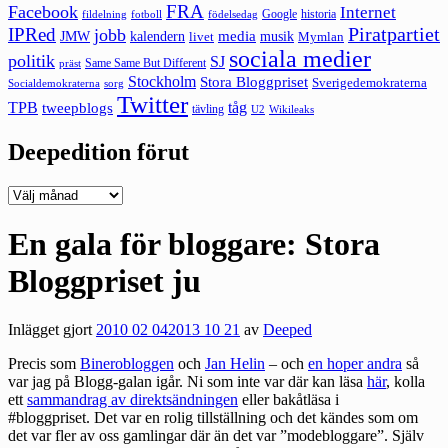
FRA
Facebook
Internet
Google
historia
fildelning
fotboll
födelsedag
Piratpartiet
IPRed
jobb
kalendern
media
JMW
livet
musik
Mymlan
sociala medier
politik
SJ
Same Same But Different
präst
Stockholm
Stora Bloggpriset
Sverigedemokraterna
sorg
Socialdemokraterna
Twitter
TPB
tåg
tweepblogs
tävling
U2
Wikileaks
Deepedition förut
Deepedition
förut
En gala för bloggare: Stora
Bloggpriset ju
Inlägget gjort
2010 02 04
2013 10 21
av
Deeped
Precis som
Binerobloggen
och
Jan Helin
– och
en hoper andra
så
var jag på Blogg-galan igår. Ni som inte var där kan läsa
här
, kolla
ett
sammandrag av direktsändningen
eller bakåtläsa i
#bloggpriset
. Det var en rolig tillställning och det kändes som om
det var fler av oss gamlingar där än det var ”modebloggare”. Själv