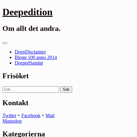
Gå
Deepedition
till
innehåll
Om allt det andra.
Primär
meny
DeepDisclaimer
Blogg 100 anno 2014
DeepedSamlat
Frisöket
Sök
efter:
Kontakt
Twitter
+
Facebook
+
Mail
Mastodon
Kategorierna