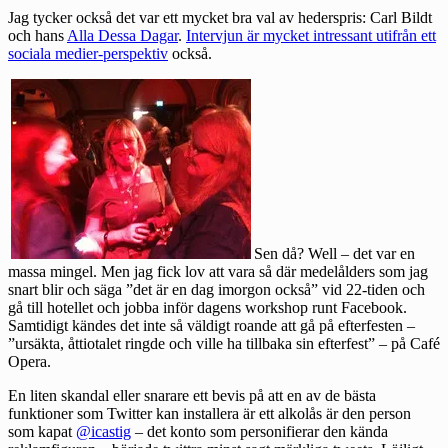
Jag tycker också det var ett mycket bra val av hederspris: Carl Bildt
och hans
Alla Dessa Dagar
.
Intervjun är mycket intressant utifrån ett
sociala medier-perspektiv
också.
Sen då? Well – det var en
massa mingel. Men jag fick lov att vara så där medelålders som jag
snart blir och säga ”det är en dag imorgon också” vid 22-tiden och
gå till hotellet och jobba inför dagens workshop runt Facebook.
Samtidigt kändes det inte så väldigt roande att gå på efterfesten –
”ursäkta, åttiotalet ringde och ville ha tillbaka sin efterfest” – på Café
Opera.
En liten skandal eller snarare ett bevis på att en av de bästa
funktioner som Twitter kan installera är ett alkolås är den person
som kapat
@icastig
– det konto som personifierar den kända