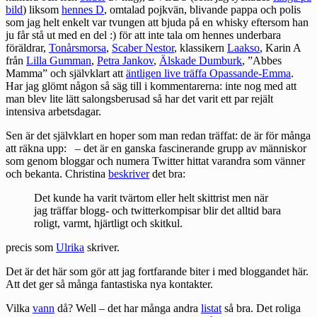
bild
) liksom
hennes D
, omtalad pojkvän, blivande pappa och polis
som jag helt enkelt var tvungen att bjuda på en whisky eftersom han
ju får stå ut med en del :) för att inte tala om hennes underbara
föräldrar,
Tonårsmorsa
,
Scaber Nestor
, klassikern
Laakso
, Karin A
från
Lilla Gumman
,
Petra Jankov
,
Älskade Dumburk
, ”Abbes
Mamma” och självklart att
äntligen live träffa Opassande-Emma
.
Har jag glömt någon så säg till i kommentarerna: inte nog med att
man blev lite lätt salongsberusad så har det varit ett par rejält
intensiva arbetsdagar.
Sen är det självklart en hoper som man redan träffat: de är för många
att räkna upp: – det är en ganska fascinerande grupp av människor
som genom bloggar och numera Twitter hittat varandra som vänner
och bekanta. Christina
beskriver
det bra:
Det kunde ha varit tvärtom eller helt skittrist men när
jag träffar blogg- och twitterkompisar blir det alltid bara
roligt, varmt, hjärtligt och skitkul.
precis som
Ulrika
skriver.
Det är det här som gör att jag fortfarande biter i med bloggandet här.
Att det ger så många fantastiska nya kontakter.
Vilka
vann
då? Well – det har många andra
listat
så bra. Det roliga