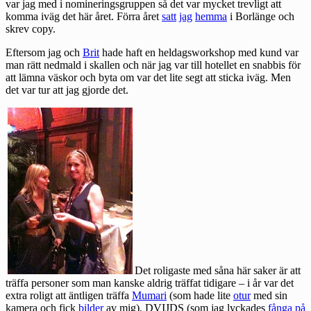
var jag med i nomineringsgruppen så det var mycket trevligt att
komma iväg det här året. Förra året
satt
jag
hemma
i Borlänge och
skrev copy.
Eftersom jag och
Brit
hade haft en heldagsworkshop med kund var
man rätt nedmald i skallen och när jag var till hotellet en snabbis för
att lämna väskor och byta om var det lite segt att sticka iväg. Men
det var tur att jag gjorde det.
Det roligaste med såna här saker är att
träffa personer som man kanske aldrig träffat tidigare – i år var det
extra roligt att äntligen träffa
Mumari
(som hade lite
otur
med sin
kamera och fick
bilder
av mig),
DVIJDS
(som jag lyckades
fånga på