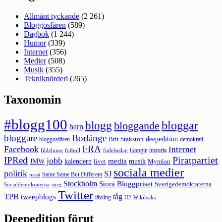
Allmänt tyckande
(2 261)
Bloggosfären
(589)
Dagbok
(1 244)
Humor
(339)
Internet
(356)
Medier
(508)
Musik
(355)
Tekniknörderi
(265)
Taxonomin
#blogg100
bloggar
blogg
bloggande
barn
bloggare
Borlänge
deepedition
Brit Stakston
bloggosfären
demokrati
FRA
Facebook
Internet
Google
historia
fildelning
fotboll
födelsedag
Piratpartiet
IPRed
jobb
kalendern
media
JMW
livet
musik
Mymlan
sociala medier
politik
SJ
Same Same But Different
präst
Stockholm
Stora Bloggpriset
Sverigedemokraterna
sorg
Socialdemokraterna
Twitter
TPB
tåg
tweepblogs
tävling
U2
Wikileaks
Deepedition förut