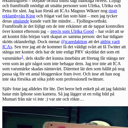
reklamfiguren – började twittra minst sagt märkliga tweets. Löjligt
och framförallt onödigt att utsätta personer som Ulrika, Ulrika och
Petra för sånt. Jag kan förstå att ICAs Magnus Wikner nog
ringt
reklambyrån King
och frågat vad fan som hänt – men jag tycker
deras
uttalande
kunde varit lite mindre… Fjollingworthskt.
Framförallt är det löjligt om de inte erkänner att de tappat kontrollen
över kontot eftersom jag –
precis som Ulrika Good
– har svårt att se
att kontot från början varit skapat av samma person: det har tidigare
skötts oklanderligt. Dock menar
@icaredaktion
att det
aldrig varit
ICAs
. Sen tror jag att de kommer få det väldigt svårt att få Twitter att
stänga ner kontot: dels har de inte enligt PRV skyddat det som ett
1
varumärke
, dels skulle det kunna innebära att företag får stänga ner
vem som än gör något som inte behagar dem. Jag tror inte att ICA
som varumärke skadas nämnvärt. Däremot lär den som hållit på nog
passa sig för ett antal bloggerskor fram över. Och inse att han nog
inte ska försöka att söka jobb som professionell twittrare.
Själv fotar jag alldeles för lite. Det beror helt enkelt på att jag faktiskt
hatar min Iphone som kamera. Så jag lägger ut en rolig bild på
Mumari från när vi
inte :)
var ute och rökte…