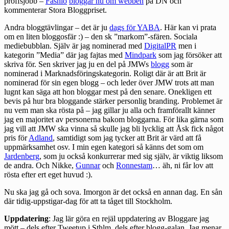
proffsjobb –
Fashio
bloggar nu om webben
på DN och
kommenterar Stora Bloggpriset.
Andra bloggtävlingar – det är ju
dags för YABA
. Här kan vi prata
om en liten bloggosfär :) – den sk ”markom”-sfären. Sociala
mediebubblan. Själv är jag nominerad med
DigitalPR
men i
kategorin ”Media” där jag fajtas med
Mindpark
som jag försöker att
skriva för. Sen skriver jag ju en del på JMWs
blogg
som är
nominerad i Marknadsföringskategorin. Roligt där är att Brit är
nominerad för sin egen blogg – och leder över JMW trots att man
lugnt kan säga att hon bloggar mest på den senare. Onekligen ett
bevis på hur bra bloggande stärker personlig branding. Problemet är
nu vem man ska rösta på – jag gillar ju alla och framförallt känner
jag en majoritet av personerna bakom bloggarna. För lika gärna som
jag vill att JMW ska vinna så skulle jag bli lycklig att Åsk fick något
pris för
Adland
, samtidigt som jag tycker att Brit är värd att få
uppmärksamhet osv. I min egen kategori så känns det som om
Jardenberg
, som ju också konkurrerar med sig själv, är viktig liksom
de andra. Och Nikke,
Gunnar
och
Ronnestam
… äh, ni får lov att
rösta efter ert eget huvud :).
Nu ska jag gå och sova. Imorgon är det också en annan dag. En sån
där tidig-uppstigar-dag för att ta tåget till Stockholm.
Uppdatering
: Jag lär göra en rejäl uppdatering av
Bloggare jag
mött
– dels efter Tweetup i Sthlm, dels efter blogg-galan. Jag menar