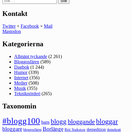
efter:
Kontakt
Twitter
+
Facebook
+
Mail
Mastodon
Kategorierna
Allmänt tyckande
(2 261)
Bloggosfären
(589)
Dagbok
(1 244)
Humor
(339)
Internet
(356)
Medier
(508)
Musik
(355)
Tekniknörderi
(265)
Taxonomin
#blogg100
bloggar
blogg
bloggande
barn
bloggare
Borlänge
deepedition
Brit Stakston
bloggosfären
demokrati