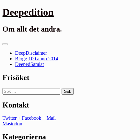
Gå
Deepedition
till
innehåll
Om allt det andra.
Primär
meny
DeepDisclaimer
Blogg 100 anno 2014
DeepedSamlat
Frisöket
Sök
efter:
Kontakt
Twitter
+
Facebook
+
Mail
Mastodon
Kategorierna