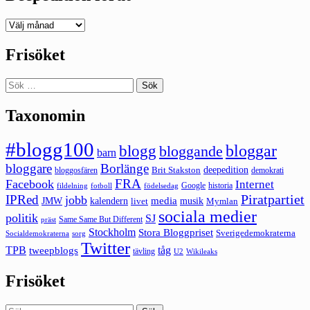
Deepedition
förut
Frisöket
Sök
efter:
Taxonomin
#blogg100
bloggar
blogg
bloggande
barn
bloggare
Borlänge
deepedition
Brit Stakston
bloggosfären
demokrati
FRA
Facebook
Internet
Google
historia
fildelning
fotboll
födelsedag
Piratpartiet
IPRed
jobb
kalendern
media
JMW
livet
musik
Mymlan
sociala medier
politik
SJ
Same Same But Different
präst
Stockholm
Stora Bloggpriset
Sverigedemokraterna
sorg
Socialdemokraterna
Twitter
TPB
tåg
tweepblogs
tävling
U2
Wikileaks
Frisöket
Sök