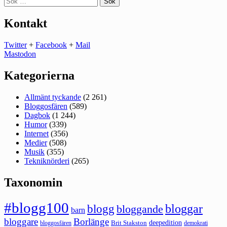
efter:
Kontakt
Twitter
+
Facebook
+
Mail
Mastodon
Kategorierna
Allmänt tyckande
(2 261)
Bloggosfären
(589)
Dagbok
(1 244)
Humor
(339)
Internet
(356)
Medier
(508)
Musik
(355)
Tekniknörderi
(265)
Taxonomin
#blogg100
bloggar
blogg
bloggande
barn
bloggare
Borlänge
deepedition
Brit Stakston
bloggosfären
demokrati