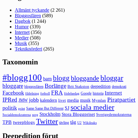
Allmänt tyckande
(2 261)
Bloggosfären
(589)
Dagbok
(1 244)
Humor
(339)
Internet
(356)
Medier
(508)
Musik
(355)
Tekniknörderi
(265)
Taxonomin
#blogg100
bloggar
blogg
bloggande
barn
bloggare
Borlänge
deepedition
Brit Stakston
bloggosfären
demokrati
FRA
Facebook
Internet
Google
historia
fildelning
fotboll
födelsedag
Piratpartiet
IPRed
jobb
kalendern
media
JMW
livet
musik
Mymlan
sociala medier
politik
SJ
Same Same But Different
präst
Stockholm
Stora Bloggpriset
Sverigedemokraterna
sorg
Socialdemokraterna
Twitter
TPB
tåg
tweepblogs
tävling
U2
Wikileaks
Deepedition förut