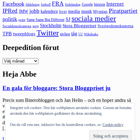
FRA
Facebook
Internet
Google
historia
fildelning
fotboll
födelsedag
Piratpartiet
IPRed
jobb
kalendern
media
JMW
livet
musik
Mymlan
sociala medier
politik
SJ
Same Same But Different
präst
Stockholm
Stora Bloggpriset
Sverigedemokraterna
sorg
Socialdemokraterna
Twitter
TPB
tåg
tweepblogs
tävling
U2
Wikileaks
Deepedition förut
Deepedition
förut
Heja Abbe
En gala för bloggare: Stora Bloggpriset ju
Precis som Binerobloggen och Jan Helin – och en hoper andra så
var jag på Blogg-galan igår. Ni som inte var där kan läsa här, kolla
Integritet och cookies: Den här webbplatsen använder cookies. Genom att fortsätta
ett sammandrag av direktsändningen eller bakåtläsa i
använda den här webbplatsen godkänner du deras användning.
#bloggpriset. Det var en rolig tillställning och det kändes som om
det var fler av oss gamlingar där än det var ”modebloggare”. Själv
Om du vill veta mer, inklusive hur du kontrollerar cookies, se:
Cookie-policy
[…]
"En
Läs mer