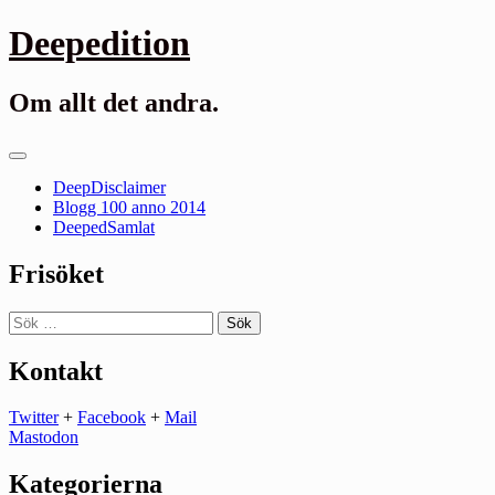
Gå
Deepedition
till
innehåll
Om allt det andra.
Primär
meny
DeepDisclaimer
Blogg 100 anno 2014
DeepedSamlat
Frisöket
Sök
efter:
Kontakt
Twitter
+
Facebook
+
Mail
Mastodon
Kategorierna