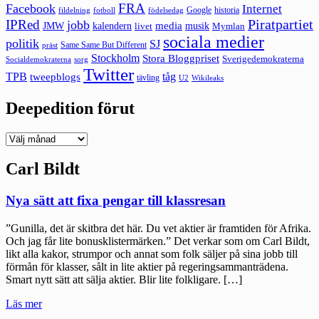
FRA
Facebook
Internet
Google
historia
fildelning
fotboll
födelsedag
Piratpartiet
IPRed
jobb
kalendern
media
JMW
livet
musik
Mymlan
sociala medier
politik
SJ
Same Same But Different
präst
Stockholm
Stora Bloggpriset
Sverigedemokraterna
sorg
Socialdemokraterna
Twitter
TPB
tåg
tweepblogs
tävling
U2
Wikileaks
Deepedition förut
Deepedition
förut
Carl Bildt
Nya sätt att fixa pengar till klassresan
”Gunilla, det är skitbra det här. Du vet aktier är framtiden för Afrika.
Och jag får lite bonusklistermärken.” Det verkar som om Carl Bildt,
likt alla kakor, strumpor och annat som folk säljer på sina jobb till
förmån för klasser, sålt in lite aktier på regeringsammanträdena.
Smart nytt sätt att sälja aktier. Blir lite folkligare. […]
"Nya
Läs mer
sätt