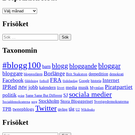
Deepedition
förut
Frisöket
Sök
efter:
Taxonomin
#blogg100
bloggar
blogg
bloggande
barn
bloggare
Borlänge
deepedition
Brit Stakston
bloggosfären
demokrati
FRA
Facebook
Internet
Google
historia
fildelning
fotboll
födelsedag
Piratpartiet
IPRed
jobb
kalendern
media
JMW
livet
musik
Mymlan
sociala medier
politik
SJ
Same Same But Different
präst
Stockholm
Stora Bloggpriset
Sverigedemokraterna
sorg
Socialdemokraterna
Twitter
TPB
tåg
tweepblogs
tävling
U2
Wikileaks
Frisöket
Sök