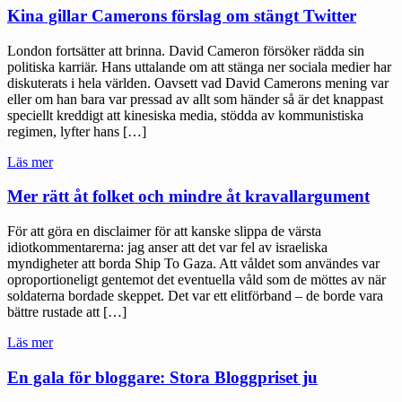
att
Kina gillar Camerons förslag om stängt Twitter
fixa
pengar
London fortsätter att brinna. David Cameron försöker rädda sin
till
politiska karriär. Hans uttalande om att stänga ner sociala medier har
klassresan"
diskuterats i hela världen. Oavsett vad David Camerons mening var
eller om han bara var pressad av allt som händer så är det knappast
speciellt kreddigt att kinesiska media, stödda av kommunistiska
regimen, lyfter hans […]
"Kina
Läs mer
gillar
Camerons
Mer rätt åt folket och mindre åt kravallargument
förslag
om
För att göra en disclaimer för att kanske slippa de värsta
stängt
idiotkommentarerna: jag anser att det var fel av israeliska
Twitter"
myndigheter att borda Ship To Gaza. Att våldet som användes var
oproportioneligt gentemot det eventuella våld som de möttes av när
soldaterna bordade skeppet. Det var ett elitförband – de borde vara
bättre rustade att […]
"Mer
Läs mer
rätt
åt
En gala för bloggare: Stora Bloggpriset ju
folket