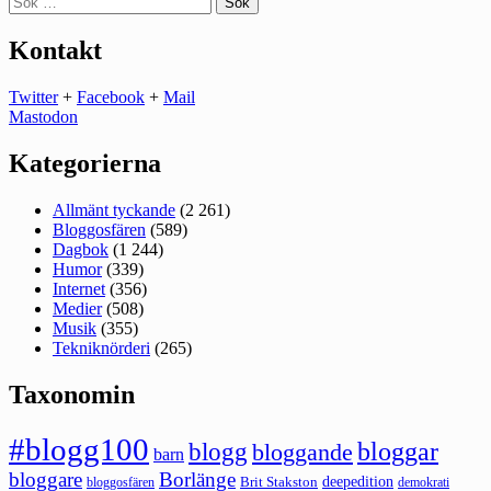
efter:
Kontakt
Twitter
+
Facebook
+
Mail
Mastodon
Kategorierna
Allmänt tyckande
(2 261)
Bloggosfären
(589)
Dagbok
(1 244)
Humor
(339)
Internet
(356)
Medier
(508)
Musik
(355)
Tekniknörderi
(265)
Taxonomin
#blogg100
bloggar
blogg
bloggande
barn
bloggare
Borlänge
deepedition
Brit Stakston
bloggosfären
demokrati