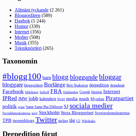
Allmänt tyckande
(2 261)
Bloggosfären
(589)
Dagbok
(1 244)
Humor
(339)
Internet
(356)
Medier
(508)
Musik
(355)
Tekniknörderi
(265)
Taxonomin
#blogg100
bloggar
blogg
bloggande
barn
bloggare
Borlänge
deepedition
Brit Stakston
bloggosfären
demokrati
FRA
Facebook
Internet
Google
historia
fildelning
fotboll
födelsedag
Piratpartiet
IPRed
jobb
kalendern
media
JMW
livet
musik
Mymlan
sociala medier
politik
SJ
Same Same But Different
präst
Stockholm
Stora Bloggpriset
Sverigedemokraterna
sorg
Socialdemokraterna
Twitter
TPB
tåg
tweepblogs
tävling
U2
Wikileaks
Deepedition förut