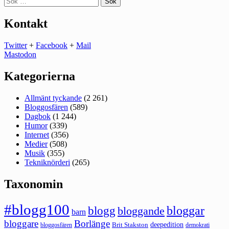
efter:
Kontakt
Twitter
+
Facebook
+
Mail
Mastodon
Kategorierna
Allmänt tyckande
(2 261)
Bloggosfären
(589)
Dagbok
(1 244)
Humor
(339)
Internet
(356)
Medier
(508)
Musik
(355)
Tekniknörderi
(265)
Taxonomin
#blogg100
bloggar
blogg
bloggande
barn
bloggare
Borlänge
deepedition
Brit Stakston
bloggosfären
demokrati