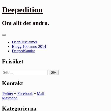
Gå
Deepedition
till
innehåll
Om allt det andra.
Primär
meny
DeepDisclaimer
Blogg 100 anno 2014
DeepedSamlat
Frisöket
Sök
efter:
Kontakt
Twitter
+
Facebook
+
Mail
Mastodon
Kategorierna