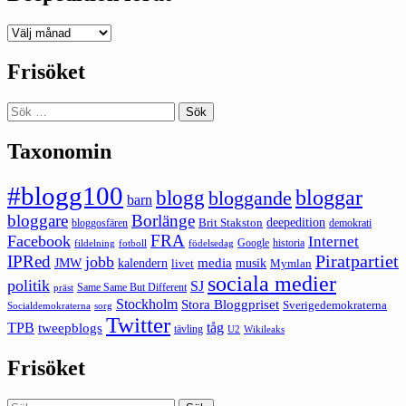
Deepedition
förut
Frisöket
Sök
efter:
Taxonomin
#blogg100
bloggar
blogg
bloggande
barn
bloggare
Borlänge
deepedition
Brit Stakston
bloggosfären
demokrati
FRA
Facebook
Internet
Google
historia
fildelning
fotboll
födelsedag
Piratpartiet
IPRed
jobb
kalendern
media
JMW
livet
musik
Mymlan
sociala medier
politik
SJ
Same Same But Different
präst
Stockholm
Stora Bloggpriset
Sverigedemokraterna
sorg
Socialdemokraterna
Twitter
TPB
tåg
tweepblogs
tävling
U2
Wikileaks
Frisöket
Sök