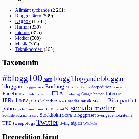
Allmänt tyckande
(2 261)
Bloggosfären
(589)
Dagbok
(1 244)
Humor
(339)
Internet
(356)
Medier
(508)
Musik
(355)
Tekniknörderi
(265)
Taxonomin
#blogg100
bloggar
blogg
bloggande
barn
bloggare
Borlänge
deepedition
Brit Stakston
bloggosfären
demokrati
FRA
Facebook
Internet
Google
historia
fildelning
fotboll
födelsedag
Piratpartiet
IPRed
jobb
kalendern
media
JMW
livet
musik
Mymlan
sociala medier
politik
SJ
Same Same But Different
präst
Stockholm
Stora Bloggpriset
Sverigedemokraterna
sorg
Socialdemokraterna
Twitter
TPB
tåg
tweepblogs
tävling
U2
Wikileaks
Deepedition förut