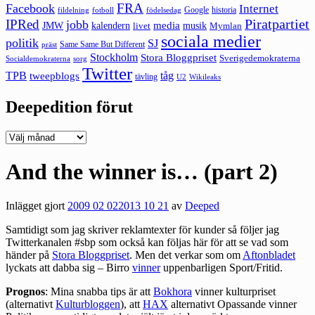
FRA
Facebook
Internet
Google
historia
fildelning
fotboll
födelsedag
Piratpartiet
IPRed
jobb
kalendern
media
JMW
livet
musik
Mymlan
sociala medier
politik
SJ
Same Same But Different
präst
Stockholm
Stora Bloggpriset
Sverigedemokraterna
sorg
Socialdemokraterna
Twitter
TPB
tåg
tweepblogs
tävling
U2
Wikileaks
Deepedition förut
Deepedition
förut
And the winner is… (part 2)
Inlägget gjort
2009 02 02
2013 10 21
av
Deeped
Samtidigt som jag skriver reklamtexter för kunder så följer jag
Twitterkanalen
#sbp
som också kan följas
här
för att se vad som
händer på
Stora Bloggpriset
. Men det verkar som om
Aftonbladet
lyckats att dabba sig – Birro
vinner
uppenbarligen Sport/Fritid.
Prognos
: Mina snabba tips är att
Bokhora
vinner kulturpriset
(alternativt
Kulturbloggen
), att
HAX
alternativt Opassande vinner