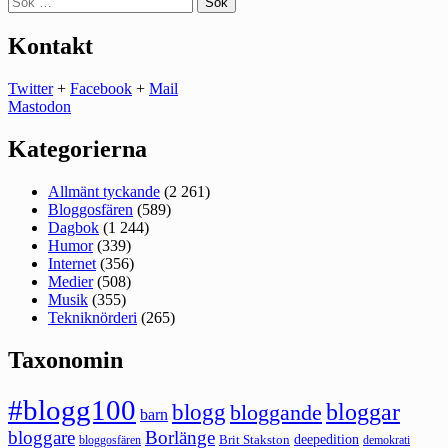
efter:
Kontakt
Twitter
+
Facebook
+
Mail
Mastodon
Kategorierna
Allmänt tyckande
(2 261)
Bloggosfären
(589)
Dagbok
(1 244)
Humor
(339)
Internet
(356)
Medier
(508)
Musik
(355)
Tekniknörderi
(265)
Taxonomin
#blogg100
bloggar
blogg
bloggande
barn
bloggare
Borlänge
deepedition
Brit Stakston
bloggosfären
demokrati