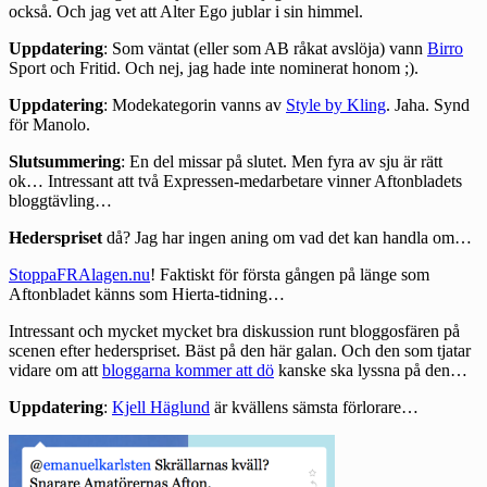
också. Och jag vet att
Alter Ego
jublar i sin himmel.
Uppdatering
: Som väntat (eller som AB råkat avslöja) vann
Birro
Sport och Fritid. Och nej, jag hade inte nominerat honom ;).
Uppdatering
: Modekategorin vanns av
Style by Kling
. Jaha. Synd
för Manolo.
Slutsummering
: En del missar på slutet. Men fyra av sju är rätt
ok… Intressant att två Expressen-medarbetare vinner Aftonbladets
bloggtävling…
Hederspriset
då? Jag har ingen aning om vad det kan handla om…
StoppaFRAlagen.nu
! Faktiskt för första gången på länge som
Aftonbladet känns som Hierta-tidning…
Intressant och mycket mycket bra diskussion runt bloggosfären på
scenen efter hederspriset. Bäst på den här galan. Och den som tjatar
vidare om att
bloggarna kommer att dö
kanske ska lyssna på den…
Uppdatering
:
Kjell Häglund
är kvällens sämsta förlorare…