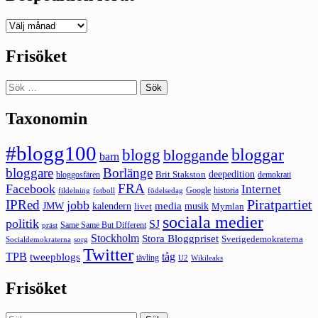
Deepedition
förut
Frisöket
Sök
efter:
Taxonomin
#blogg100
bloggar
blogg
bloggande
barn
bloggare
Borlänge
deepedition
Brit Stakston
bloggosfären
demokrati
FRA
Facebook
Internet
Google
historia
fildelning
fotboll
födelsedag
Piratpartiet
IPRed
jobb
kalendern
media
JMW
livet
musik
Mymlan
sociala medier
politik
SJ
Same Same But Different
präst
Stockholm
Stora Bloggpriset
Sverigedemokraterna
sorg
Socialdemokraterna
Twitter
TPB
tåg
tweepblogs
tävling
U2
Wikileaks
Frisöket
Sök