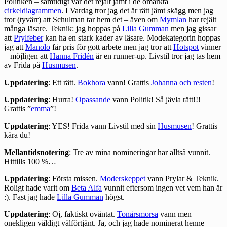
Politiken – samtidigt var det rejält jämt i de omärkta
cirkeldiagrammen
. I Vardag tror jag det är rätt jämt skägg men jag
tror (tyvärr) att
Schulman
tar hem det – även om
Mymlan
har rejält
många läsare. Teknik: jag hoppas på
Lilla Gumman
men jag gissar
att
Prylfeber
kan ha en stark kader av läsare. Modekategorin hoppas
jag att
Manolo
får pris för gott arbete men jag tror att
Hotspot
vinner
– möjligen att
Hanna Fridén
är en runner-up. Livstil tror jag tas hem
av Frida på
Husmusen
.
Uppdatering
: Ett rätt.
Bokhora
vann! Grattis
Johanna och resten
!
Uppdatering
: Hurra!
Opassande
vann Politik! Så jävla rätt!!!
Grattis ”
emma
”!
Uppdatering
: YES! Frida vann Livstil med sin
Husmusen
! Grattis
kära du!
Mellantidsnotering
: Tre av mina nomineringar har alltså vunnit.
Hittills 100 %…
Uppdatering
: Första missen.
Moderskeppet
vann Prylar & Teknik.
Roligt hade varit om
Beta Alfa
vunnit eftersom ingen vet vem han är
:). Fast jag hade
Lilla Gumman
högst.
Uppdatering
: Oj, faktiskt oväntat.
Tonårsmorsa
vann men
onekligen väldigt välförtjänt. Ja, och jag hade nominerat henne