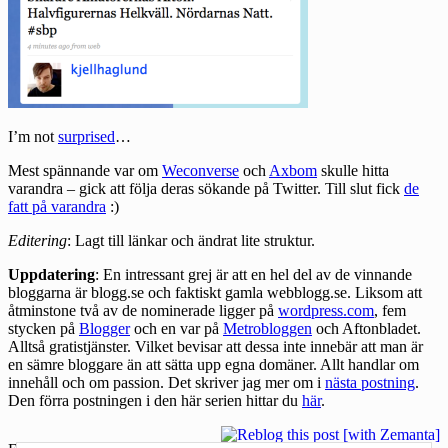
I’m not
surprised
…
Mest spännande var om
Weconverse
och
Axbom
skulle hitta
varandra – gick att följa deras sökande på Twitter. Till slut fick
de
fatt på varandra
:)
Editering
: Lagt till länkar och ändrat lite struktur.
Uppdatering
: En intressant grej är att en hel del av de vinnande
bloggarna är blogg.se och faktiskt gamla webblogg.se. Liksom att
åtminstone två av de nominerade ligger på
wordpress.com
, fem
stycken på
Blogger
och en var på
Metrobloggen
och Aftonbladet.
Alltså gratistjänster. Vilket bevisar att dessa inte innebär att man är
en sämre bloggare än att sätta upp egna domäner. Allt handlar om
innehåll och om passion. Det skriver jag mer om i
nästa postning
.
Den förra postningen i den här serien hittar du
här
.