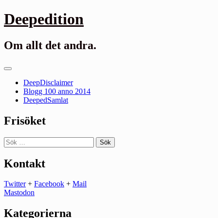
Gå
Deepedition
till
innehåll
Om allt det andra.
Primär
meny
DeepDisclaimer
Blogg 100 anno 2014
DeepedSamlat
Frisöket
Sök
efter:
Kontakt
Twitter
+
Facebook
+
Mail
Mastodon
Kategorierna