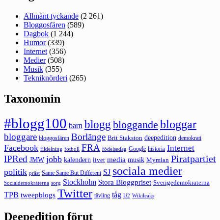
Allmänt tyckande
(2 261)
Bloggosfären
(589)
Dagbok
(1 244)
Humor
(339)
Internet
(356)
Medier
(508)
Musik
(355)
Tekniknörderi
(265)
Taxonomin
#blogg100
bloggar
blogg
bloggande
barn
bloggare
Borlänge
deepedition
Brit Stakston
bloggosfären
demokrati
FRA
Facebook
Internet
Google
historia
fildelning
fotboll
födelsedag
Piratpartiet
IPRed
jobb
kalendern
media
JMW
livet
musik
Mymlan
sociala medier
politik
SJ
Same Same But Different
präst
Stockholm
Stora Bloggpriset
Sverigedemokraterna
sorg
Socialdemokraterna
Twitter
TPB
tåg
tweepblogs
tävling
U2
Wikileaks
Deepedition förut