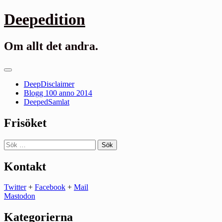
Gå
Deepedition
till
innehåll
Om allt det andra.
Primär
meny
DeepDisclaimer
Blogg 100 anno 2014
DeepedSamlat
Frisöket
Sök
efter:
Kontakt
Twitter
+
Facebook
+
Mail
Mastodon
Kategorierna