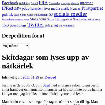
FRA
Facebook
Internet
Google
historia
fildelning
fotboll
födelsedag
Piratpartiet
IPRed
jobb
kalendern
media
JMW
livet
musik
Mymlan
sociala medier
politik
SJ
Same Same But Different
präst
Stockholm
Stora Bloggpriset
Sverigedemokraterna
sorg
Socialdemokraterna
Twitter
TPB
tåg
tweepblogs
tävling
U2
Wikileaks
Deepedition förut
Deepedition
förut
Skitdagar som lyses upp av
nätkärlek
Inlägget gjort
2011 01 29
av
Deeped
Just nu är det
sådär-dagar
.
Strul
med en massa saker, tunga beslut
att ta framöver och annat som hamnar på hög som inte borde hamna
i högar men jag har liksom inte tillräckligt med tid kvar.
Man är rätt ensam som egenföretagare när det strular till sig. Man