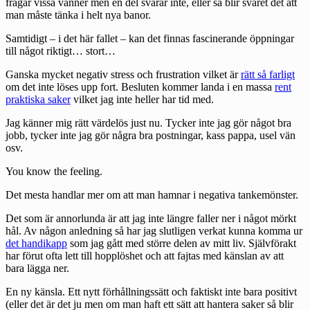
frågar vissa vänner men en del svarar inte, eller så blir svaret det att
man måste tänka i helt nya banor.
Samtidigt – i det här fallet – kan det finnas fascinerande öppningar
till något riktigt… stort…
Ganska mycket negativ stress och frustration vilket är
rätt så farligt
om det inte löses upp fort. Besluten kommer landa i en massa
rent
praktiska saker
vilket jag inte heller har tid med.
Jag känner mig rätt värdelös just nu. Tycker inte jag gör något bra
jobb, tycker inte jag gör några bra postningar, kass pappa, usel vän
osv.
You know the feeling.
Det mesta handlar mer om att man hamnar i negativa tankemönster.
Det som är annorlunda är att jag inte längre faller ner i något mörkt
hål. Av någon anledning så har jag slutligen verkat kunna komma ur
det handikapp
som jag gått med större delen av mitt liv. Självförakt
har förut ofta lett till hopplöshet och att fajtas med känslan av att
bara lägga ner.
En ny känsla. Ett nytt förhållningssätt och faktiskt inte bara positivt
(eller det är det ju men om man haft ett sätt att hantera saker så blir