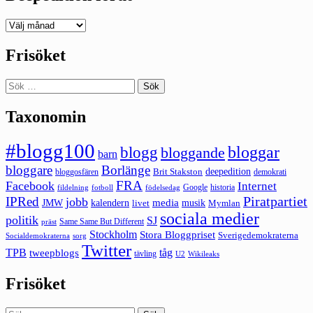
Deepedition
förut
Frisöket
Sök
efter:
Taxonomin
#blogg100
bloggar
blogg
bloggande
barn
bloggare
Borlänge
deepedition
Brit Stakston
bloggosfären
demokrati
FRA
Facebook
Internet
Google
historia
fildelning
fotboll
födelsedag
Piratpartiet
IPRed
jobb
kalendern
media
JMW
livet
musik
Mymlan
sociala medier
politik
SJ
Same Same But Different
präst
Stockholm
Stora Bloggpriset
Sverigedemokraterna
sorg
Socialdemokraterna
Twitter
TPB
tåg
tweepblogs
tävling
U2
Wikileaks
Frisöket
Sök