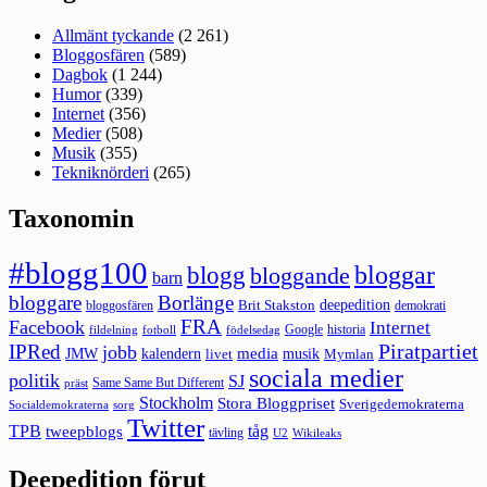
Allmänt tyckande
(2 261)
Bloggosfären
(589)
Dagbok
(1 244)
Humor
(339)
Internet
(356)
Medier
(508)
Musik
(355)
Tekniknörderi
(265)
Taxonomin
#blogg100
bloggar
blogg
bloggande
barn
bloggare
Borlänge
deepedition
Brit Stakston
bloggosfären
demokrati
FRA
Facebook
Internet
Google
historia
fildelning
fotboll
födelsedag
Piratpartiet
IPRed
jobb
kalendern
media
JMW
livet
musik
Mymlan
sociala medier
politik
SJ
Same Same But Different
präst
Stockholm
Stora Bloggpriset
Sverigedemokraterna
sorg
Socialdemokraterna
Twitter
TPB
tåg
tweepblogs
tävling
U2
Wikileaks
Deepedition förut