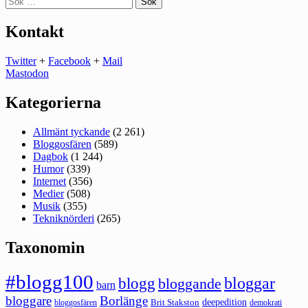
efter:
Kontakt
Twitter
+
Facebook
+
Mail
Mastodon
Kategorierna
Allmänt tyckande
(2 261)
Bloggosfären
(589)
Dagbok
(1 244)
Humor
(339)
Internet
(356)
Medier
(508)
Musik
(355)
Tekniknörderi
(265)
Taxonomin
#blogg100
bloggar
blogg
bloggande
barn
bloggare
Borlänge
deepedition
Brit Stakston
bloggosfären
demokrati