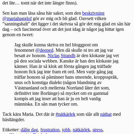
det lite… tomt när det inte längre finns).
Sen kan man läsa såna här saker, som den
beskrivning
@mariahagglof
gör av mig och bli glad. Oavsett vilken
”sanningshalt” det ligger i det skrivna så gör det mig glad en sån här
dag – och fascinerad över att det just idag är något jag hittar igen
genom en tweet:
Jag skulle kunna skriva en hel bloggpost om
fenomenet
@deeped
. Men då skulle ni tro att jag var
besatt av honom.
Niclas
Strandh
är den klokaste jag vet
på den sociala webben. Kanske är han den klokaste jag
känner. Han är så klok att första gången jag träffade
honom fick jag inte fram ett ord. Men varje gång jag
träffar honom så påminner hans utseende, kroppsspråk,
snus och konstiga dialekt (någon blandning av
Västmanland och mellersta Norrland låter det som,
definitivt inte Borlänge) så mycket om en gammal
kompis att jag inser att han är ju en helt vanlig
människa. En sån man tycker om.
Tack kära Maria. Det där är
#nätkärlek
som slår allt
näthat
med
hästlängder.
Etiketter:
dålig dag
,
frustration
,
jobb
,
nätkärlek
,
stress
,