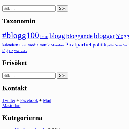
Sök
efter:
Taxonomin
#blogg100
bloggar
blogg
bloggande
blogg
barn
Piratpartiet
politik
kalendern
media
livet
musik
Mymlan
Same Same
präst
tåg
U2
Wikileaks
Frisöket
Sök
efter:
Kontakt
Twitter
+
Facebook
+
Mail
Mastodon
Kategorierna