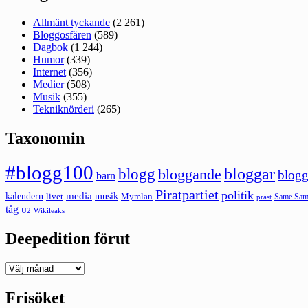
Allmänt tyckande
(2 261)
Bloggosfären
(589)
Dagbok
(1 244)
Humor
(339)
Internet
(356)
Medier
(508)
Musik
(355)
Tekniknörderi
(265)
Taxonomin
#blogg100
bloggar
blogg
bloggande
blogg
barn
Piratpartiet
politik
kalendern
media
livet
musik
Mymlan
Same Same
präst
tåg
U2
Wikileaks
Deepedition förut
Deepedition
förut
Frisöket