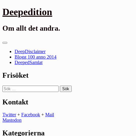
Gå
Deepedition
till
innehåll
Om allt det andra.
Primär
meny
DeepDisclaimer
Blogg 100 anno 2014
DeepedSamlat
Frisöket
Sök
efter:
Kontakt
Twitter
+
Facebook
+
Mail
Mastodon
Kategorierna