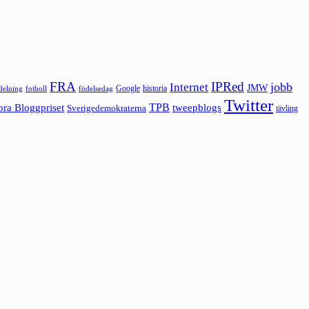
FRA
IPRed
jobb
Internet
JMW
Google
historia
ldelning
fotboll
födelsedag
Twitter
ora Bloggpriset
TPB
tweepblogs
Sverigedemokraterna
tävling