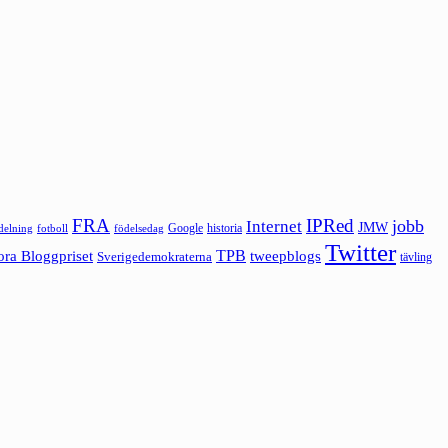
FRA
IPRed
jobb
Internet
JMW
Google
historia
ldelning
fotboll
födelsedag
Twitter
ora Bloggpriset
TPB
tweepblogs
Sverigedemokraterna
tävling