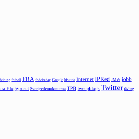
FRA
IPRed
jobb
Internet
JMW
Google
historia
ldelning
fotboll
födelsedag
Twitter
ora Bloggpriset
TPB
tweepblogs
Sverigedemokraterna
tävling