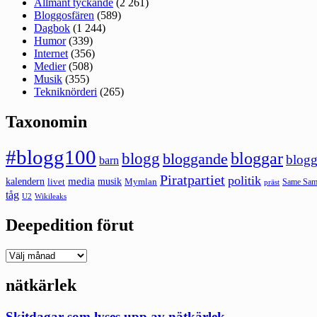
Allmänt tyckande
(2 261)
Bloggosfären
(589)
Dagbok
(1 244)
Humor
(339)
Internet
(356)
Medier
(508)
Musik
(355)
Tekniknörderi
(265)
Taxonomin
#blogg100
bloggar
blogg
bloggande
blogg
barn
Piratpartiet
politik
kalendern
media
livet
musik
Mymlan
Same Same
präst
tåg
U2
Wikileaks
Deepedition förut
Deepedition
förut
nätkärlek
Skitdagar som lyses upp av nätkärlek