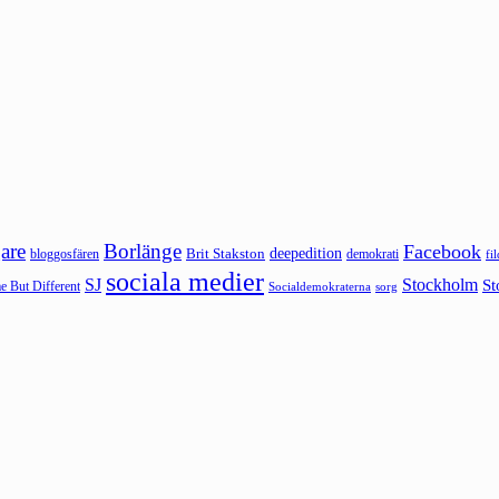
are
Borlänge
Facebook
deepedition
Brit Stakston
bloggosfären
demokrati
fi
sociala medier
SJ
Stockholm
St
 But Different
sorg
Socialdemokraterna