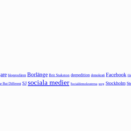
are
Borlänge
Facebook
deepedition
Brit Stakston
bloggosfären
demokrati
fi
sociala medier
SJ
Stockholm
St
 But Different
sorg
Socialdemokraterna