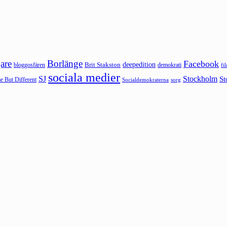
are
Borlänge
Facebook
deepedition
Brit Stakston
bloggosfären
demokrati
fi
sociala medier
SJ
Stockholm
St
 But Different
sorg
Socialdemokraterna