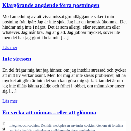
lyses
Klargörande angående förra postningen
upp
av
Med anledning av att vissa missat grundläggande saker i min
nätkärlek"
postning från igår: Jag är inte sjuk. Jag har en kronisk åkomma. Det
hindrar mig inte i något. Det är som allergi, eller reumatism eller
whatever. Jag mår bra. Jag är glad. Jag jobbar mycket, sover lite
men det har jag gjort i hela mitt […]
"Klargörande
Läs mer
angående
förra
Inte stressen
postningen"
En del frågar mig hur jag hinner, om jag inteblir stressad och tycker
att mitt liv verkar osunt. Men för mig är inte stress problemet, att ha
mycket att göra är inte det som kan göra mig sjuk. Utan det är om
jag inte tillåts känna glädje och frihet i jobbet, om människor anser
sig […]
"Inte
Läs mer
stressen"
En vecka att minnas – eller att glömma
Det här varit en tung vecka. Från i fredags veckan innan har saker
Integritet och cookies: Den här webbplatsen använder cookies. Genom att fortsätta
ställts på sin spets på många sätt. Beslut som behövde tas, som
använda den här webbplatsen godkänner du deras användning.