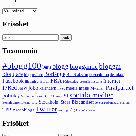
Deepedition
förut
Frisöket
Sök
efter:
Taxonomin
#blogg100
bloggar
blogg
bloggande
barn
bloggare
Borlänge
deepedition
Brit Stakston
bloggosfären
demokrati
FRA
Facebook
Internet
Google
historia
fildelning
fotboll
födelsedag
Piratpartiet
IPRed
jobb
kalendern
media
JMW
livet
musik
Mymlan
sociala medier
politik
SJ
Same Same But Different
präst
Stockholm
Stora Bloggpriset
Sverigedemokraterna
sorg
Socialdemokraterna
Twitter
TPB
tåg
tweepblogs
tävling
U2
Wikileaks
Frisöket
Sök