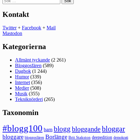
efter:
Kontakt
Twitter
+
Facebook
+
Mail
Mastodon
Kategorierna
Allmänt tyckande
(2 261)
Bloggosfären
(589)
Dagbok
(1 244)
Humor
(339)
Internet
(356)
Medier
(508)
Musik
(355)
Tekniknörderi
(265)
Taxonomin
#blogg100
bloggar
blogg
bloggande
barn
bloggare
Borlänge
deepedition
Brit Stakston
bloggosfären
demokrati