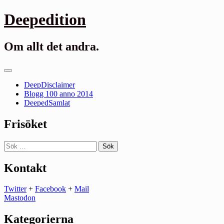
Gå
Deepedition
till
innehåll
Om allt det andra.
Primär
meny
DeepDisclaimer
Blogg 100 anno 2014
DeepedSamlat
Frisöket
Sök
efter:
Kontakt
Twitter
+
Facebook
+
Mail
Mastodon
Kategorierna