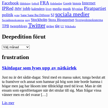
FRA
Facebook
Internet
Google
historia
fildelning
fotboll
födelsedag
Piratpartiet
IPRed
jobb
kalendern
media
JMW
livet
musik
Mymlan
sociala medier
politik
SJ
Same Same But Different
präst
Stockholm
Stora Bloggpriset
Sverigedemokraterna
sorg
Socialdemokraterna
Twitter
TPB
tåg
tweepblogs
tävling
U2
Wikileaks
Deepedition förut
Deepedition
förut
frustration
Skitdagar som lyses upp av nätkärlek
Just nu är det sådär-dagar. Strul med en massa saker, tunga beslut att
ta framöver och annat som hamnar på hög som inte borde hamna i
högar men jag har liksom inte tillräckligt med tid kvar. Man är rätt
ensam som egenföretagare när det strular till sig. Man frågar vissa
vänner men en del svarar […]
"Skitdagar
Läs mer
som