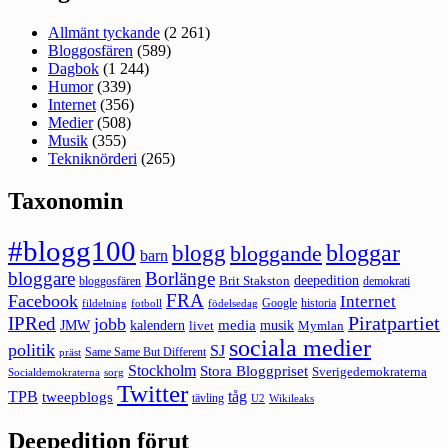
Allmänt tyckande
(2 261)
Bloggosfären
(589)
Dagbok
(1 244)
Humor
(339)
Internet
(356)
Medier
(508)
Musik
(355)
Tekniknörderi
(265)
Taxonomin
#blogg100
bloggar
blogg
bloggande
barn
bloggare
Borlänge
deepedition
Brit Stakston
bloggosfären
demokrati
FRA
Facebook
Internet
Google
historia
fildelning
fotboll
födelsedag
Piratpartiet
IPRed
jobb
kalendern
media
JMW
livet
musik
Mymlan
sociala medier
politik
SJ
Same Same But Different
präst
Stockholm
Stora Bloggpriset
Sverigedemokraterna
sorg
Socialdemokraterna
Twitter
TPB
tåg
tweepblogs
tävling
U2
Wikileaks
Deepedition förut