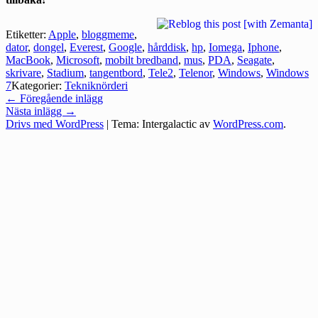
Etiketter:
Apple
,
bloggmeme
,
dator
,
dongel
,
Everest
,
Google
,
hårddisk
,
hp
,
Iomega
,
Iphone
,
MacBook
,
Microsoft
,
mobilt bredband
,
mus
,
PDA
,
Seagate
,
skrivare
,
Stadium
,
tangentbord
,
Tele2
,
Telenor
,
Windows
,
Windows
7
Kategorier:
Tekniknörderi
Inläggsnavigering
←
Föregående inlägg
Nästa inlägg
→
Drivs med WordPress
|
Tema: Intergalactic av
WordPress.com
.