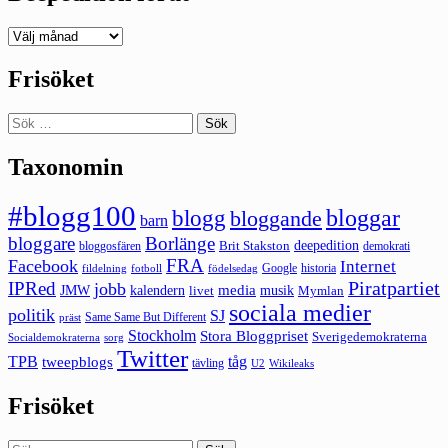
Deepedition
förut
Frisöket
Sök
efter:
Taxonomin
#blogg100
bloggar
blogg
bloggande
barn
bloggare
Borlänge
deepedition
Brit Stakston
bloggosfären
demokrati
FRA
Facebook
Internet
Google
historia
fildelning
fotboll
födelsedag
Piratpartiet
IPRed
jobb
kalendern
media
JMW
livet
musik
Mymlan
sociala medier
politik
SJ
Same Same But Different
präst
Stockholm
Stora Bloggpriset
Sverigedemokraterna
sorg
Socialdemokraterna
Twitter
TPB
tåg
tweepblogs
tävling
U2
Wikileaks
Frisöket
Sök