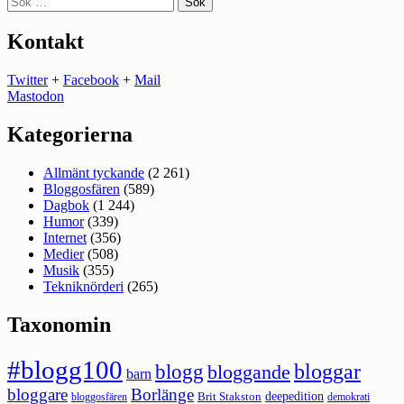
efter:
Kontakt
Twitter
+
Facebook
+
Mail
Mastodon
Kategorierna
Allmänt tyckande
(2 261)
Bloggosfären
(589)
Dagbok
(1 244)
Humor
(339)
Internet
(356)
Medier
(508)
Musik
(355)
Tekniknörderi
(265)
Taxonomin
#blogg100
bloggar
blogg
bloggande
barn
bloggare
Borlänge
deepedition
Brit Stakston
bloggosfären
demokrati