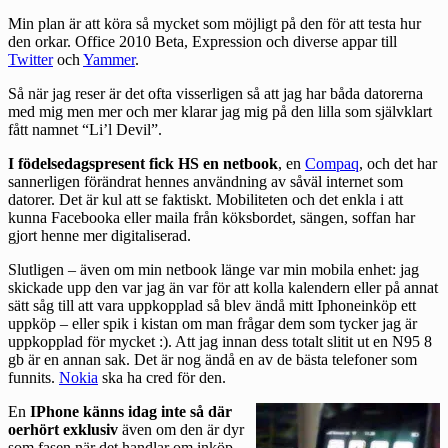
Min plan är att köra så mycket som möjligt på den för att testa hur
den orkar.
Office 2010
Beta, Expression och diverse appar till
Twitter
och
Yammer
.
Så när jag reser är det ofta visserligen så att jag har båda datorerna
med mig men mer och mer klarar jag mig på den lilla som självklart
fått namnet “Li’l Devil”.
I födelsedagspresent fick HS en netbook
, en
Compaq
, och det har
sannerligen förändrat hennes användning av såväl internet som
datorer. Det är kul att se faktiskt. Mobiliteten och det enkla i att
kunna Facebooka eller maila från köksbordet, sängen, soffan har
gjort henne mer digitaliserad.
Slutligen – även om min netbook länge var min mobila enhet: jag
skickade upp den var jag än var för att kolla kalendern eller på annat
sätt såg till att vara uppkopplad så blev ändå mitt Iphoneinköp ett
uppköp – eller spik i kistan om man frågar dem som tycker jag är
uppkopplad för mycket :). Att jag innan dess totalt slitit ut en N95 8
gb är en annan sak. Det är nog ändå en av de bästa telefoner som
funnits.
Nokia
ska ha cred för den.
En
IPhone känns idag inte så där
oerhört exklusiv
även om den är dyr
som fasen när det handlar om inköp.