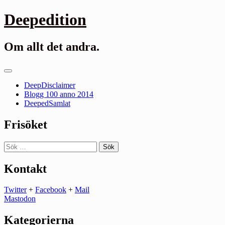
Gå
Deepedition
till
innehåll
Om allt det andra.
Primär
meny
DeepDisclaimer
Blogg 100 anno 2014
DeepedSamlat
Frisöket
Sök
efter:
Kontakt
Twitter
+
Facebook
+
Mail
Mastodon
Kategorierna