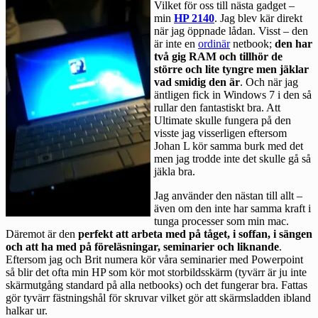
Vilket för oss till nästa gadget –
min
HP 2140
. Jag blev kär direkt
när jag öppnade lådan. Visst – den
är inte en
ordinär
netbook;
den har
två gig RAM och tillhör de
större och lite tyngre men jäklar
vad smidig den är
. Och när jag
äntligen fick in Windows 7 i den så
rullar den fantastiskt bra. Att
Ultimate skulle fungera på den
visste jag visserligen eftersom
Johan L
kör samma burk med det
men jag trodde inte det skulle gå så
jäkla bra.
Jag använder den nästan till allt –
även om den inte har samma kraft i
tunga processer som min mac.
Däremot är den
perfekt att arbeta med på tåget, i soffan, i sängen
och att ha med på föreläsningar, seminarier och liknande
.
Eftersom jag och Brit numera kör våra seminarier med Powerpoint
så blir det ofta min HP som kör mot storbildsskärm (tyvärr är ju inte
skärmutgång standard på alla netbooks) och det fungerar bra. Fattas
gör tyvärr fästningshål för skruvar vilket gör att skärmsladden ibland
halkar ur.