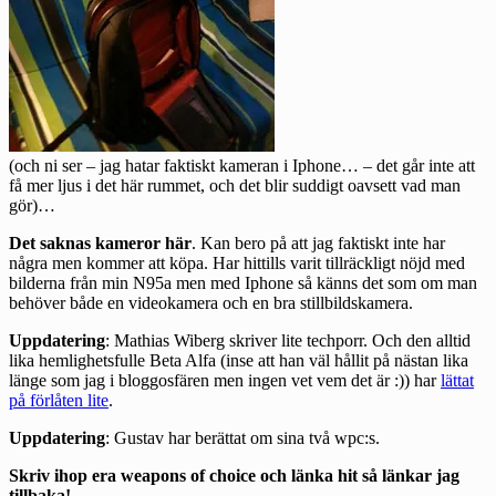
(och ni ser – jag hatar faktiskt kameran i Iphone… – det går inte att
få mer ljus i det här rummet, och det blir suddigt oavsett vad man
gör)…
Det saknas kameror här
. Kan bero på att jag faktiskt inte har
några men kommer att köpa. Har hittills varit tillräckligt nöjd med
bilderna från min N95a men med Iphone så känns det som om man
behöver både en videokamera och en bra stillbildskamera.
Uppdatering
: Mathias Wiberg
skriver lite techporr
. Och den alltid
lika hemlighetsfulle Beta Alfa (inse att han väl hållit på nästan lika
länge som jag i bloggosfären men ingen vet vem det är :)) har
lättat
på förlåten lite
.
Uppdatering
: Gustav har
berättat
om sina två wpc:s.
Skriv ihop era weapons of choice och länka hit så länkar jag
tillbaka!