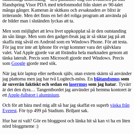
Handspring Visor PDA med telefonmodul från slutet av 90-talet
många gånger. Kameran är skitkass och avsaknaden av blixt är
irriterande. Men det finns en hel del roliga program att använda på
de bilder man i slutänden lyckas att ta.
Men som möjlighet att leva livet uppkopplat så är den outstanding
än sån länge. Men som den gadget-freak jag är så siktar jag på att
skaffa mig såväl en Android som en Windows Phone. För att testa.
För jag tror inte att Iphone för evigt kommer vara det självklara
valet. Vad Apple gjorde var att förändra hela marknaden genom att
tänka lateralt. Precis som Microsoft gjorde med Windows. Precis
som
Google
gjorde med sök.
När jag kör laptop eller netbook själv, utan extern skärm så använder
jag plattorna men jag har två Logitech-möss. En
blåtandsmus
som
är suverän faktiskt och sedan en
lasermus
som jag hatar
. Tyvärr
är det den dyra… Tangentbordet jag använder på hemma kontoret är
ett
Apple-fullstort i aluminium
.
Och för att bära med mig allt så har jag skaffat en superb
väska från
Everest
. För typ 499 på Stadium. Briljant sak.
Hur har ni valt? Gör en bloggpost och länka hit så kan vi ha en liten
nörd bloggmeme :)