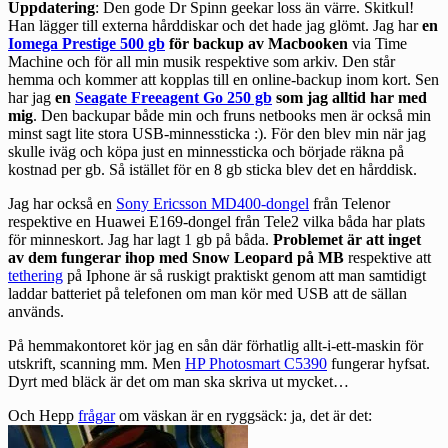
Uppdatering
: Den gode Dr Spinn
geekar loss
än värre. Skitkul!
Han lägger till externa hårddiskar och det hade jag glömt. Jag har
en
Iomega Prestige 500 gb
för backup av Macbooken
via Time
Machine och för all min musik respektive som arkiv. Den står
hemma och kommer att kopplas till en online-backup inom kort. Sen
har jag
en
Seagate Freeagent Go 250 gb
som jag alltid har med
mig
. Den backupar både min och fruns netbooks men är också min
minst sagt lite stora USB-minnessticka :). För den blev min när jag
skulle iväg och köpa just en minnessticka och började räkna på
kostnad per gb. Så istället för en 8 gb sticka blev det en hårddisk.
Jag har också en
Sony Ericsson MD400-dongel
från Telenor
respektive en
Huawei E169-dongel
från Tele2 vilka båda har plats
för minneskort. Jag har lagt 1 gb på båda.
Problemet är att inget
av dem fungerar ihop med Snow Leopard på MB
respektive att
tethering
på Iphone är så ruskigt praktiskt genom att man samtidigt
laddar batteriet på telefonen om man kör med USB att de sällan
används.
På hemmakontoret kör jag en sån där förhatlig allt-i-ett-maskin för
utskrift, scanning mm. Men
HP Photosmart C5390
fungerar hyfsat.
Dyrt med bläck är det om man ska skriva ut mycket…
Och Hepp
frågar
om väskan är en ryggsäck: ja, det är det: