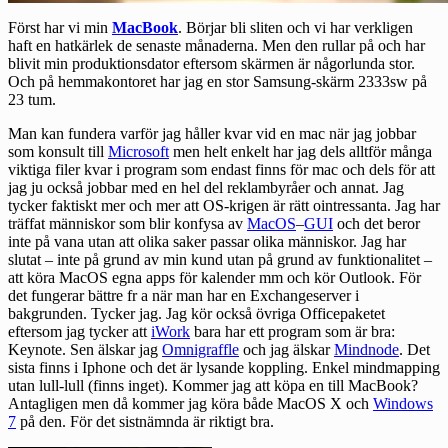
Först har vi min
MacBook
. Börjar bli sliten och vi har verkligen
haft en hatkärlek de senaste månaderna. Men den rullar på och har
blivit min produktionsdator eftersom skärmen är någorlunda stor.
Och på hemmakontoret har jag en stor
Samsung-skärm 2333sw
på
23 tum.
Man kan fundera varför jag håller kvar vid en mac när jag jobbar
som konsult till
Microsoft
men helt enkelt har jag dels alltför många
viktiga filer kvar i program som endast finns för mac och dels för att
jag ju också jobbar med en hel del reklambyråer och annat. Jag
tycker faktiskt mer och mer att OS-krigen är rätt ointressanta. Jag har
träffat människor som blir konfysa av
MacOS
–
GUI
och det beror
inte på vana utan att olika saker passar olika människor. Jag har
slutat – inte på grund av min kund utan på grund av funktionalitet –
att köra MacOS egna apps för kalender mm och kör Outlook. För
det fungerar bättre fr a när man har en Exchangeserver i
bakgrunden. Tycker jag. Jag kör också övriga Officepaketet
eftersom jag tycker att
iWork
bara har ett program som är bra:
Keynote. Sen älskar jag
Omnigraffle
och jag älskar
Mindnode
. Det
sista finns i Iphone och det är lysande koppling. Enkel mindmapping
utan lull-lull (finns inget). Kommer jag att köpa en till MacBook?
Antagligen men då kommer jag köra både MacOS X och
Windows
7
på den. För det sistnämnda är riktigt bra.