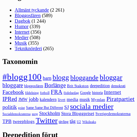
Allmänt tyckande
(2 261)
Bloggosfären
(589)
Dagbok
(1 244)
Humor
(339)
Internet
(356)
Medier
(508)
Musik
(355)
Tekniknörderi
(265)
Taxonomin
#blogg100
bloggar
blogg
bloggande
barn
bloggare
Borlänge
deepedition
Brit Stakston
bloggosfären
demokrati
FRA
Facebook
Internet
Google
historia
fildelning
fotboll
födelsedag
Piratpartiet
IPRed
jobb
kalendern
media
JMW
livet
musik
Mymlan
sociala medier
politik
SJ
Same Same But Different
präst
Stockholm
Stora Bloggpriset
Sverigedemokraterna
sorg
Socialdemokraterna
Twitter
TPB
tåg
tweepblogs
tävling
U2
Wikileaks
Deepedition förut