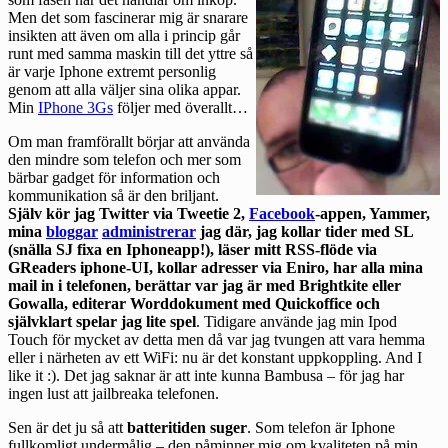
Men det som fascinerar mig är snarare
insikten att även om alla i princip går
runt med samma maskin till det yttre så
är varje Iphone extremt personlig
genom att alla väljer sina olika appar.
Min
IPhone 3Gs
följer med överallt…
Om man framförallt börjar att använda
den mindre som telefon och mer som
bärbar gadget för information och
kommunikation så är den briljant.
Själv kör jag Twitter via
Tweetie
2,
Facebook
-appen, Yammer,
mina
bloggar
administrerar
jag där, jag kollar tider med SL
(snälla SJ fixa en Iphoneapp!), läser mitt RSS-flöde via
GReaders iphone-UI, kollar adresser via Eniro, har alla mina
mail in i telefonen, berättar var jag är med Brightkite eller
Gowalla, editerar Worddokument med Quickoffice och
självklart spelar jag lite spel
. Tidigare använde jag min Ipod
Touch för mycket av detta men då var jag tvungen att vara hemma
eller i närheten av ett WiFi: nu är det konstant uppkoppling. And I
like it :). Det jag saknar är att inte kunna Bambusa – för jag har
ingen lust att jailbreaka telefonen.
Sen är det ju så att
batteritiden suger
. Som telefon är Iphone
fullkomligt undermålig – den påminner mig om kvaliteten på min