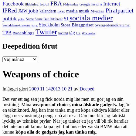
FRA
Facebook
Internet
Google
historia
fildelning
fotboll
födelsedag
Piratpartiet
IPRed
jobb
kalendern
media
JMW
livet
musik
Mymlan
sociala medier
politik
SJ
Same Same But Different
präst
Stockholm
Stora Bloggpriset
Sverigedemokraterna
sorg
Socialdemokraterna
Twitter
TPB
tåg
tweepblogs
tävling
U2
Wikileaks
Deepedition förut
Deepedition
förut
Weapons of choice
Inlägget gjort
2009 11 14
2013 10 21
av
Deeped
Det var ett tag sen jag fick nörda mig lite men nu gör jag en sån
postning. Mina
weapons of choice, mina älskade gadgets.
Jag är
en tekniknörd. Jag kan inte tänka mig att köpa skitdyra kläder eller
lägga ner vansinniga pengar på att resa. Däremot blir jag faktiskt
lycklig av tekniska prylar. När jag tänker att jag vill bli rik handlar
det inte om att kunna köpa nytt fint hus eller värsta BMW utan att
kunna
köpa alla de gadgets jag kan tänka mig
.