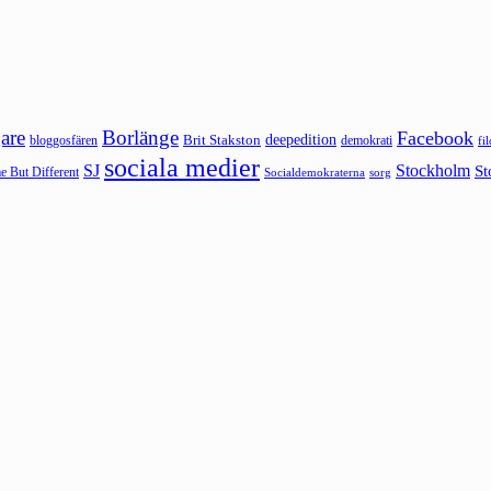
are
Borlänge
Facebook
deepedition
Brit Stakston
bloggosfären
demokrati
fi
sociala medier
SJ
Stockholm
St
 But Different
sorg
Socialdemokraterna