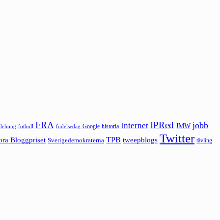
FRA
IPRed
jobb
Internet
JMW
Google
historia
ldelning
fotboll
födelsedag
Twitter
ora Bloggpriset
TPB
tweepblogs
Sverigedemokraterna
tävling