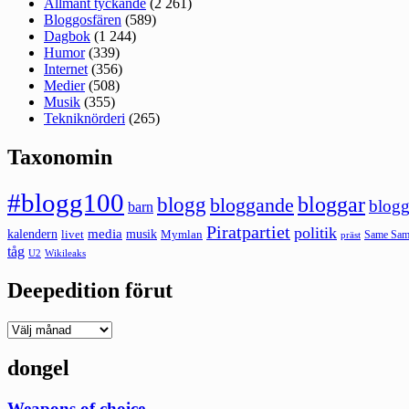
Allmänt tyckande
(2 261)
Bloggosfären
(589)
Dagbok
(1 244)
Humor
(339)
Internet
(356)
Medier
(508)
Musik
(355)
Tekniknörderi
(265)
Taxonomin
#blogg100
bloggar
blogg
bloggande
blogg
barn
Piratpartiet
politik
kalendern
media
livet
musik
Mymlan
Same Same
präst
tåg
U2
Wikileaks
Deepedition förut
Deepedition
förut
dongel
Weapons of choice