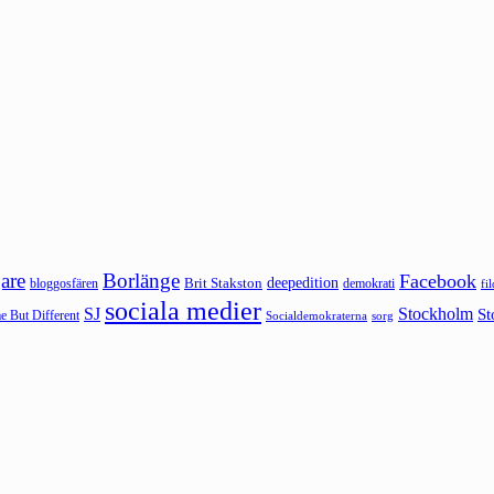
are
Borlänge
Facebook
deepedition
Brit Stakston
bloggosfären
demokrati
fi
sociala medier
SJ
Stockholm
St
 But Different
sorg
Socialdemokraterna