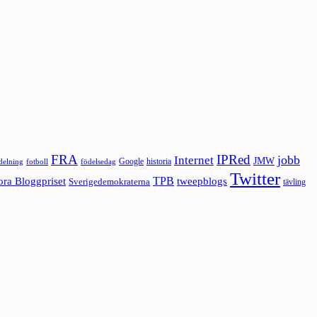
FRA
IPRed
jobb
Internet
JMW
Google
historia
ldelning
fotboll
födelsedag
Twitter
ora Bloggpriset
TPB
tweepblogs
Sverigedemokraterna
tävling