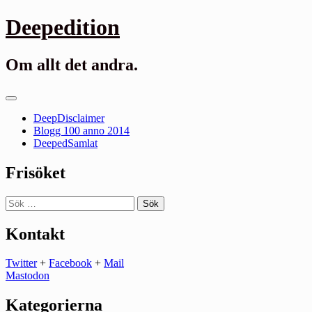
Gå
Deepedition
till
innehåll
Om allt det andra.
Primär
meny
DeepDisclaimer
Blogg 100 anno 2014
DeepedSamlat
Frisöket
Sök
efter:
Kontakt
Twitter
+
Facebook
+
Mail
Mastodon
Kategorierna