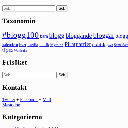
Sök
efter:
Taxonomin
#blogg100
bloggar
blogg
bloggande
blogg
barn
Piratpartiet
politik
kalendern
media
livet
musik
Mymlan
Same Same
präst
tåg
U2
Wikileaks
Frisöket
Sök
efter:
Kontakt
Twitter
+
Facebook
+
Mail
Mastodon
Kategorierna