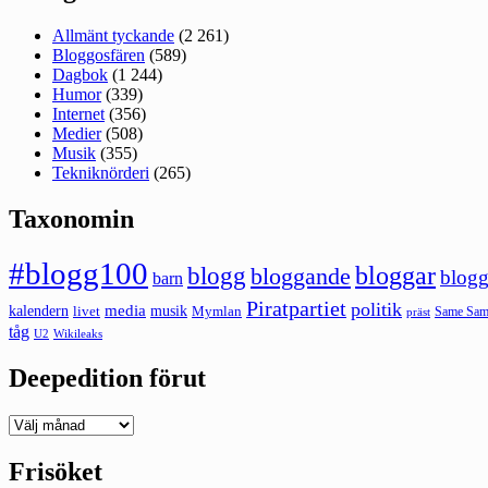
Allmänt tyckande
(2 261)
Bloggosfären
(589)
Dagbok
(1 244)
Humor
(339)
Internet
(356)
Medier
(508)
Musik
(355)
Tekniknörderi
(265)
Taxonomin
#blogg100
bloggar
blogg
bloggande
blogg
barn
Piratpartiet
politik
kalendern
media
livet
musik
Mymlan
Same Same
präst
tåg
U2
Wikileaks
Deepedition förut
Deepedition
förut
Frisöket