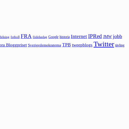
FRA
IPRed
jobb
Internet
JMW
Google
historia
ldelning
fotboll
födelsedag
Twitter
ora Bloggpriset
TPB
tweepblogs
Sverigedemokraterna
tävling