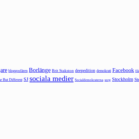
are
Borlänge
Facebook
deepedition
Brit Stakston
bloggosfären
demokrati
fi
sociala medier
SJ
Stockholm
St
 But Different
sorg
Socialdemokraterna