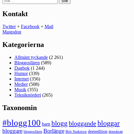
efter:
Kontakt
Twitter
+
Facebook
+
Mail
Mastodon
Kategorierna
Allmänt tyckande
(2 261)
Bloggosfären
(589)
Dagbok
(1 244)
Humor
(339)
Internet
(356)
Medier
(508)
Musik
(355)
Tekniknörderi
(265)
Taxonomin
#blogg100
bloggar
blogg
bloggande
barn
bloggare
Borlänge
deepedition
Brit Stakston
bloggosfären
demokrati