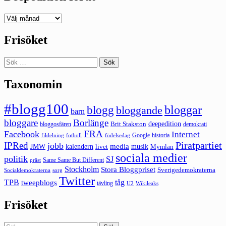
Deepedition
förut
Frisöket
Sök
efter:
Taxonomin
#blogg100
bloggar
blogg
bloggande
barn
bloggare
Borlänge
deepedition
Brit Stakston
bloggosfären
demokrati
FRA
Facebook
Internet
Google
historia
fildelning
fotboll
födelsedag
Piratpartiet
IPRed
jobb
kalendern
media
JMW
livet
musik
Mymlan
sociala medier
politik
SJ
Same Same But Different
präst
Stockholm
Stora Bloggpriset
Sverigedemokraterna
sorg
Socialdemokraterna
Twitter
TPB
tåg
tweepblogs
tävling
U2
Wikileaks
Frisöket
Sök