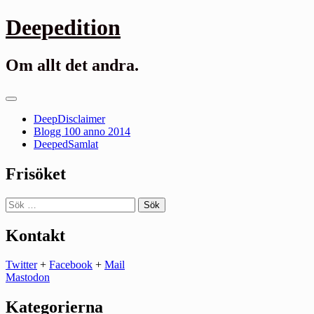
Gå
Deepedition
till
innehåll
Om allt det andra.
Primär
meny
DeepDisclaimer
Blogg 100 anno 2014
DeepedSamlat
Frisöket
Sök
efter:
Kontakt
Twitter
+
Facebook
+
Mail
Mastodon
Kategorierna