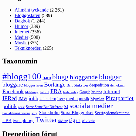
Allmänt tyckande
(2 261)
Bloggosfären
(589)
Dagbok
(1 244)
Humor
(339)
Internet
(356)
Medier
(508)
Musik
(355)
Tekniknörderi
(265)
Taxonomin
#blogg100
bloggar
blogg
bloggande
barn
bloggare
Borlänge
deepedition
Brit Stakston
bloggosfären
demokrati
FRA
Facebook
Internet
Google
historia
fildelning
fotboll
födelsedag
Piratpartiet
IPRed
jobb
kalendern
media
JMW
livet
musik
Mymlan
sociala medier
politik
SJ
Same Same But Different
präst
Stockholm
Stora Bloggpriset
Sverigedemokraterna
sorg
Socialdemokraterna
Twitter
TPB
tåg
tweepblogs
tävling
U2
Wikileaks
Deepedition förut