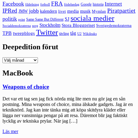
FRA
Facebook
Internet
Google
historia
fildelning
fotboll
födelsedag
Piratpartiet
IPRed
jobb
kalendern
media
JMW
livet
musik
Mymlan
sociala medier
politik
SJ
Same Same But Different
präst
Stockholm
Stora Bloggpriset
Sverigedemokraterna
sorg
Socialdemokraterna
Twitter
TPB
tåg
tweepblogs
tävling
U2
Wikileaks
Deepedition förut
Deepedition
förut
MacBook
Weapons of choice
Det var ett tag sen jag fick nörda mig lite men nu gör jag en sån
postning. Mina weapons of choice, mina älskade gadgets. Jag är en
tekniknörd. Jag kan inte tänka mig att köpa skitdyra kläder eller
lägga ner vansinniga pengar på att resa. Däremot blir jag faktiskt
lycklig av tekniska prylar. När jag […]
"Weapons
Läs mer
of