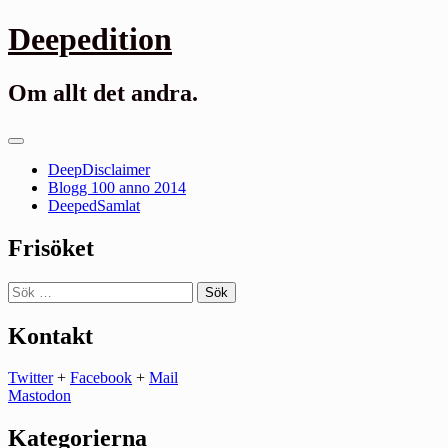
Gå
Deepedition
till
innehåll
Om allt det andra.
Primär
meny
DeepDisclaimer
Blogg 100 anno 2014
DeepedSamlat
Frisöket
Sök
efter:
Kontakt
Twitter
+
Facebook
+
Mail
Mastodon
Kategorierna