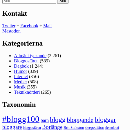
efter:
Kontakt
Twitter
+
Facebook
+
Mail
Mastodon
Kategorierna
Allmänt tyckande
(2 261)
Bloggosfären
(589)
Dagbok
(1 244)
Humor
(339)
Internet
(356)
Medier
(508)
Musik
(355)
Tekniknörderi
(265)
Taxonomin
#blogg100
bloggar
blogg
bloggande
barn
bloggare
Borlänge
deepedition
Brit Stakston
bloggosfären
demokrati