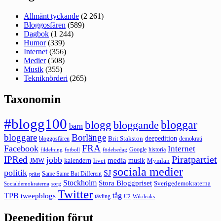
Allmänt tyckande
(2 261)
Bloggosfären
(589)
Dagbok
(1 244)
Humor
(339)
Internet
(356)
Medier
(508)
Musik
(355)
Tekniknörderi
(265)
Taxonomin
#blogg100
bloggar
blogg
bloggande
barn
bloggare
Borlänge
deepedition
Brit Stakston
bloggosfären
demokrati
FRA
Facebook
Internet
Google
historia
fildelning
fotboll
födelsedag
Piratpartiet
IPRed
jobb
kalendern
media
JMW
livet
musik
Mymlan
sociala medier
politik
SJ
Same Same But Different
präst
Stockholm
Stora Bloggpriset
Sverigedemokraterna
sorg
Socialdemokraterna
Twitter
TPB
tåg
tweepblogs
tävling
U2
Wikileaks
Deepedition förut