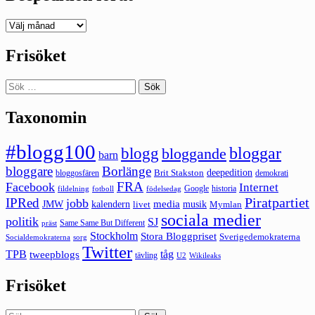
Deepedition
förut
Frisöket
Sök
efter:
Taxonomin
#blogg100
bloggar
blogg
bloggande
barn
bloggare
Borlänge
deepedition
Brit Stakston
bloggosfären
demokrati
FRA
Facebook
Internet
Google
historia
fildelning
fotboll
födelsedag
Piratpartiet
IPRed
jobb
kalendern
media
JMW
livet
musik
Mymlan
sociala medier
politik
SJ
Same Same But Different
präst
Stockholm
Stora Bloggpriset
Sverigedemokraterna
sorg
Socialdemokraterna
Twitter
TPB
tåg
tweepblogs
tävling
U2
Wikileaks
Frisöket
Sök