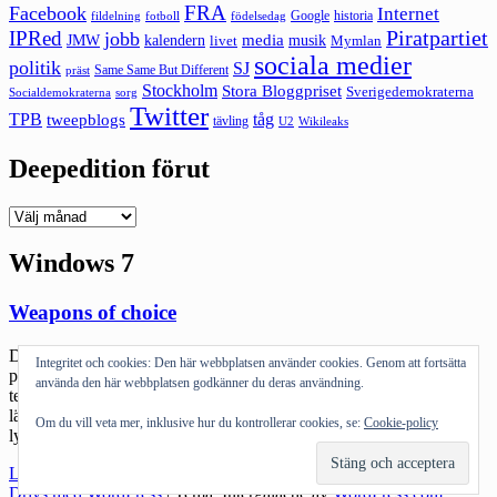
FRA
Facebook
Internet
Google
historia
fildelning
fotboll
födelsedag
Piratpartiet
IPRed
jobb
kalendern
media
JMW
livet
musik
Mymlan
sociala medier
politik
SJ
Same Same But Different
präst
Stockholm
Stora Bloggpriset
Sverigedemokraterna
sorg
Socialdemokraterna
Twitter
TPB
tåg
tweepblogs
tävling
U2
Wikileaks
Deepedition förut
Deepedition
förut
Windows 7
Weapons of choice
Det var ett tag sen jag fick nörda mig lite men nu gör jag en sån
Integritet och cookies: Den här webbplatsen använder cookies. Genom att fortsätta
postning. Mina weapons of choice, mina älskade gadgets. Jag är en
använda den här webbplatsen godkänner du deras användning.
tekniknörd. Jag kan inte tänka mig att köpa skitdyra kläder eller
lägga ner vansinniga pengar på att resa. Däremot blir jag faktiskt
Om du vill veta mer, inklusive hur du kontrollerar cookies, se:
Cookie-policy
lycklig av tekniska prylar. När jag […]
"Weapons
Läs mer
of
Drivs med WordPress
|
Tema: Intergalactic av
WordPress.com
.