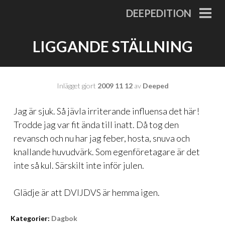
Gå
DEEPEDITION
till
PRI
MEN
innehåll
LIGGANDE STÄLLNING
Inlägget gjort
2009 11 12
av
Deeped
Jag är sjuk. Så jävla irriterande influensa det här!
Trodde jag var fit ända till inatt. Då tog den
revansch och nu har jag feber, hosta, snuva och
knallande huvudvärk. Som egenföretagare är det
inte så kul. Särskilt inte inför julen.
Glädje är att DVIJDVS är
hemma igen
.
Kategorier:
Dagbok