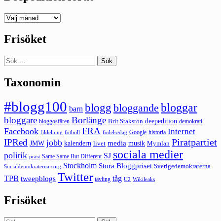
Deepedition
förut
Frisöket
Sök
efter:
Taxonomin
#blogg100
bloggar
blogg
bloggande
barn
bloggare
Borlänge
deepedition
Brit Stakston
bloggosfären
demokrati
FRA
Facebook
Internet
Google
historia
fildelning
fotboll
födelsedag
Piratpartiet
IPRed
jobb
kalendern
media
JMW
livet
musik
Mymlan
sociala medier
politik
SJ
Same Same But Different
präst
Stockholm
Stora Bloggpriset
Sverigedemokraterna
sorg
Socialdemokraterna
Twitter
TPB
tåg
tweepblogs
tävling
U2
Wikileaks
Frisöket
Sök