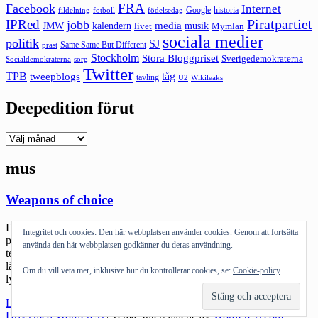
FRA
Facebook
Internet
Google
historia
fildelning
fotboll
födelsedag
Piratpartiet
IPRed
jobb
kalendern
media
JMW
livet
musik
Mymlan
sociala medier
politik
SJ
Same Same But Different
präst
Stockholm
Stora Bloggpriset
Sverigedemokraterna
sorg
Socialdemokraterna
Twitter
TPB
tåg
tweepblogs
tävling
U2
Wikileaks
Deepedition förut
Deepedition
förut
mus
Weapons of choice
Det var ett tag sen jag fick nörda mig lite men nu gör jag en sån
Integritet och cookies: Den här webbplatsen använder cookies. Genom att fortsätta
postning. Mina weapons of choice, mina älskade gadgets. Jag är en
använda den här webbplatsen godkänner du deras användning.
tekniknörd. Jag kan inte tänka mig att köpa skitdyra kläder eller
lägga ner vansinniga pengar på att resa. Däremot blir jag faktiskt
Om du vill veta mer, inklusive hur du kontrollerar cookies, se:
Cookie-policy
lycklig av tekniska prylar. När jag […]
"Weapons
Läs mer
of
Drivs med WordPress
|
Tema: Intergalactic av
WordPress.com
.