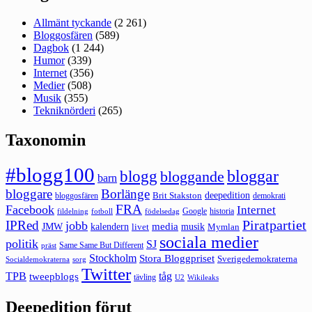
Allmänt tyckande
(2 261)
Bloggosfären
(589)
Dagbok
(1 244)
Humor
(339)
Internet
(356)
Medier
(508)
Musik
(355)
Tekniknörderi
(265)
Taxonomin
#blogg100
bloggar
blogg
bloggande
barn
bloggare
Borlänge
deepedition
Brit Stakston
bloggosfären
demokrati
FRA
Facebook
Internet
Google
historia
fildelning
fotboll
födelsedag
Piratpartiet
IPRed
jobb
kalendern
media
JMW
livet
musik
Mymlan
sociala medier
politik
SJ
Same Same But Different
präst
Stockholm
Stora Bloggpriset
Sverigedemokraterna
sorg
Socialdemokraterna
Twitter
TPB
tåg
tweepblogs
tävling
U2
Wikileaks
Deepedition förut