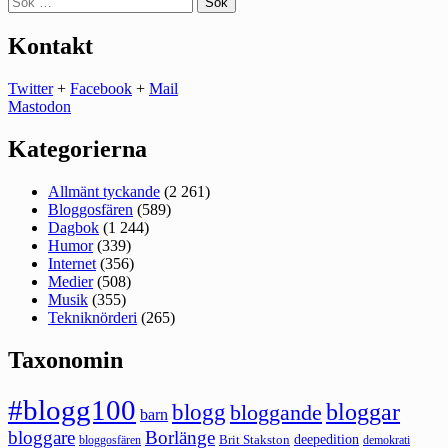
efter:
Kontakt
Twitter
+
Facebook
+
Mail
Mastodon
Kategorierna
Allmänt tyckande
(2 261)
Bloggosfären
(589)
Dagbok
(1 244)
Humor
(339)
Internet
(356)
Medier
(508)
Musik
(355)
Tekniknörderi
(265)
Taxonomin
#blogg100
bloggar
blogg
bloggande
barn
bloggare
Borlänge
deepedition
Brit Stakston
bloggosfären
demokrati