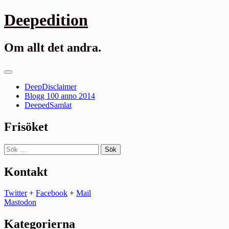
Gå
Deepedition
till
innehåll
Om allt det andra.
Primär
meny
DeepDisclaimer
Blogg 100 anno 2014
DeepedSamlat
Frisöket
Sök
efter:
Kontakt
Twitter
+
Facebook
+
Mail
Mastodon
Kategorierna