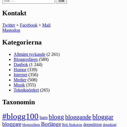
efter:
Kontakt
Twitter
+
Facebook
+
Mail
Mastodon
Kategorierna
Allmänt tyckande
(2 261)
Bloggosfären
(589)
Dagbok
(1 244)
Humor
(339)
Internet
(356)
Medier
(508)
Musik
(355)
Tekniknörderi
(265)
Taxonomin
#blogg100
bloggar
blogg
bloggande
barn
bloggare
Borlänge
deepedition
Brit Stakston
bloggosfären
demokrati