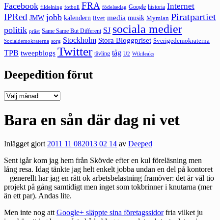
FRA
Facebook
Internet
Google
historia
fildelning
fotboll
födelsedag
Piratpartiet
IPRed
jobb
kalendern
media
JMW
livet
musik
Mymlan
sociala medier
politik
SJ
Same Same But Different
präst
Stockholm
Stora Bloggpriset
Sverigedemokraterna
sorg
Socialdemokraterna
Twitter
TPB
tåg
tweepblogs
tävling
U2
Wikileaks
Deepedition förut
Deepedition
förut
Bara en sån där dag ni vet
Inlägget gjort
2011 11 08
2013 02 14
av
Deeped
Sent igår kom jag hem från Skövde efter en kul föreläsning men
lång resa. Idag tänkte jag helt enkelt jobba undan en del på kontoret
– generellt har jag en rätt ok arbetsbelastning framöver: det är väl tio
projekt på gång samtidigt men inget som tokbrinner i knutarna (mer
än ett par). Andas lite.
Men inte nog att
Google+ släppte sina företagssidor
fria vilket ju