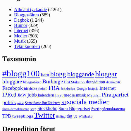
Allmänt tyckande
(2 261)
Bloggosfären
(589)
Dagbok
(1 244)
Humor
(339)
Internet
(356)
Medier
(508)
Musik
(355)
Tekniknörderi
(265)
Taxonomin
#blogg100
bloggar
blogg
bloggande
barn
bloggare
Borlänge
deepedition
Brit Stakston
bloggosfären
demokrati
FRA
Facebook
Internet
Google
historia
fildelning
fotboll
födelsedag
Piratpartiet
IPRed
jobb
kalendern
media
JMW
livet
musik
Mymlan
sociala medier
politik
SJ
Same Same But Different
präst
Stockholm
Stora Bloggpriset
Sverigedemokraterna
sorg
Socialdemokraterna
Twitter
TPB
tåg
tweepblogs
tävling
U2
Wikileaks
Deepedition förut