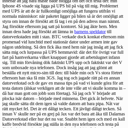
innebär att jag bara måste både blogga om det och testa det: min
Iphone 4S visade sig ligga på UPS bil på väg till mig. Problemet
med UPS är att de är fullkomligt omöjliga att fungera utifrån vi
normala människor: när paketet ligger på bilen så är det omöjligt att
styra om innan de försökt att få tag i en på den adress man nämnt.
Jag försökte eftersom jag satt på kontoret. Så jag åkte hem. Men
innan dess hade jag försökt att lämna in
barnens speldator
till
datorverkstaden mitt i stan. BTC verkade dock konkat eftersom min
promenad vid lunchtid med stationär dator under armen inte gav
någon utdelning. Så den fick åka med hem när jag insåg att jag fick
sätta mig och lurpassa på UPS hemmavid: där det för övrigt var full
fart på hantverkarna vilket knappast gjorde att arbetslugnet infann
sig. Till min förvåning dök faktiskt UPS upp och faktiskt var det V
som unboxade nya telefonen. Dock insåg jag att jag glömt att
beställa ett nytt micro-sim till den: till både min och Vs stora förtret
eftersom han ska få min 3GS. Jag tog och jagade rätt på en annan
datorverkstad och de gav en massa tips på vad vi kunde göra för att
testa datorn (älskar verkligen att de inte ville att vi skulle komma in –
då har man gott om jobb som företag). Så jag och V började att
plocka isär datorn – började med minnena. Det gick åt helvete. När
jag skulle sätta dit dem igen så valde datorn att bara pipa. Nåt var
rätt mycket fel. Det är ett dåligt tecken. Ett jävligt dåligt tecken. Så
innan V skulle ner på en grej på Jax var det bara att åka till Dalarnas
Datorverkstad eller hur det nu var. Snabbt hem igen och med en kall
kaffe bredvid försökte jag ställa in den nya telefonen och testa på