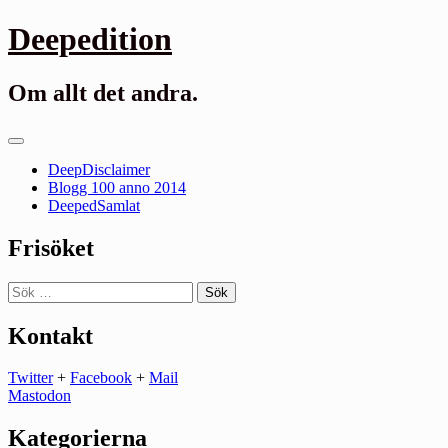
Gå
Deepedition
till
innehåll
Om allt det andra.
Primär
meny
DeepDisclaimer
Blogg 100 anno 2014
DeepedSamlat
Frisöket
Sök
efter:
Kontakt
Twitter
+
Facebook
+
Mail
Mastodon
Kategorierna