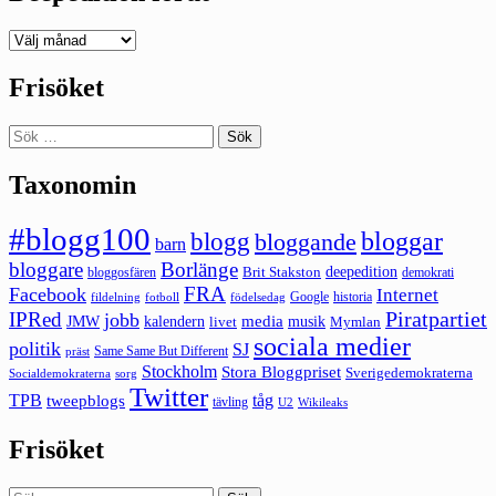
Deepedition
förut
Frisöket
Sök
efter:
Taxonomin
#blogg100
bloggar
blogg
bloggande
barn
bloggare
Borlänge
deepedition
Brit Stakston
bloggosfären
demokrati
FRA
Facebook
Internet
Google
historia
fildelning
fotboll
födelsedag
Piratpartiet
IPRed
jobb
kalendern
media
JMW
livet
musik
Mymlan
sociala medier
politik
SJ
Same Same But Different
präst
Stockholm
Stora Bloggpriset
Sverigedemokraterna
sorg
Socialdemokraterna
Twitter
TPB
tåg
tweepblogs
tävling
U2
Wikileaks
Frisöket
Sök