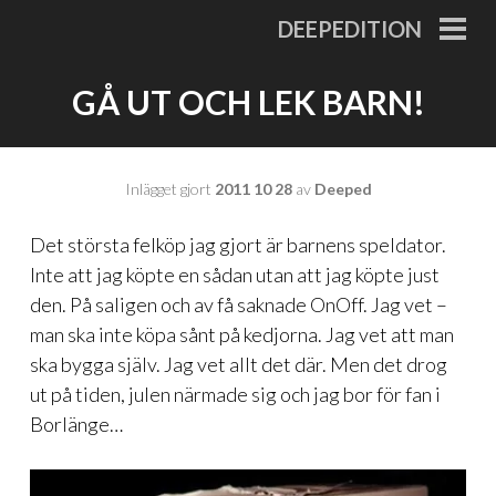
Gå
DEEPEDITION
till
PRI
MEN
innehåll
GÅ UT OCH LEK BARN!
Inlägget gjort
2011 10 28
av
Deeped
Det största felköp jag gjort är barnens speldator.
Inte att jag köpte en sådan utan att jag köpte just
den. På saligen och av få saknade OnOff. Jag vet –
man ska inte köpa sånt på kedjorna. Jag vet att man
ska bygga själv. Jag vet allt det där. Men det drog
ut på tiden, julen närmade sig och jag bor för fan i
Borlänge…