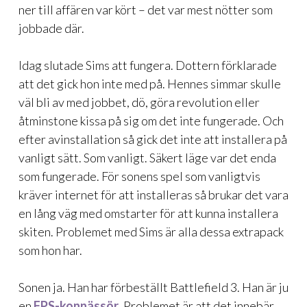
ner till affären var kört – det var mest nötter som
jobbade där.
Idag slutade Sims att fungera. Dottern förklarade
att det gick hon inte med på. Hennes simmar skulle
väl bli av med jobbet, dö, göra revolution eller
åtminstone kissa på sig om det inte fungerade. Och
efter avinstallation så gick det inte att installera på
vanligt sätt. Som vanligt. Säkert läge var det enda
som fungerade. För sonens spel som vanligtvis
kräver internet för att installeras så brukar det vara
en lång väg med omstarter för att kunna installera
skiten. Problemet med Sims är alla dessa extrapack
som hon har.
Sonen ja. Han har förbeställt Battlefield 3. Han är ju
en
FPS-konnässör
. Problemet är att det innebär