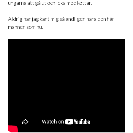
ungarna att gå ut och leka med kottar.
Aldrig har jag känt mig så andligen nära den här
mannen som nu.