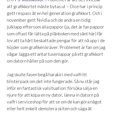
att grafikkortet måste bytas ut – Dice har i princip
gett respass åt en hel generation grafikkort. Och i
november gett Nvidia och de andra en tidig
julklapp eftersom alla pappor (ja, det är fan pappor
som oftast får lätta på plånboken med sånt här) får
lov att ta hårt beskattade pengar för att nå upp i de
höjder som grafiken kräver. Problemet är fan om jag
vågar lägga ett antal tusenlappar på ett grafikkort
om datorn håller på som den gör.
Jag skulle fasen begå harakiri med valfritt
blisterpack om det inte fungerade. Så nu står jag
inför en fantastisk valsituation: försöka sälja en
njure för att köpa en ny dator, lämna in datorn på
valfri serviceshop för att se om de kan göra något
eller helt enkelt demolera skiten och säga åt