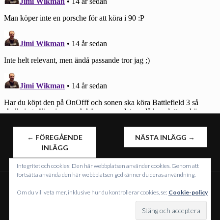
INLÄGGSNAVIGERING
←
FÖREGÅENDE
NÄSTA INLÄGG
→
INLÄGG
Integritet och cookies: Den här webbplatsen använder cookies. Genom att
fortsätta använda den här webbplatsen godkänner du deras användning.
Om du vill veta mer, inklusive hur du kontrollerar cookies, se:
Cookie-policy
DRIVS MED WORDPRESS
TEMA: INTERGALACTIC AV
WORDPRESS.COM
.