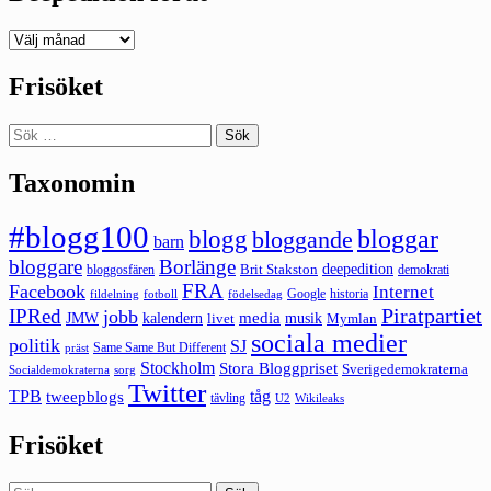
Deepedition
förut
Frisöket
Sök
efter:
Taxonomin
#blogg100
bloggar
blogg
bloggande
barn
bloggare
Borlänge
deepedition
Brit Stakston
bloggosfären
demokrati
FRA
Facebook
Internet
Google
historia
fildelning
fotboll
födelsedag
Piratpartiet
IPRed
jobb
kalendern
media
JMW
livet
musik
Mymlan
sociala medier
politik
SJ
Same Same But Different
präst
Stockholm
Stora Bloggpriset
Sverigedemokraterna
sorg
Socialdemokraterna
Twitter
TPB
tåg
tweepblogs
tävling
U2
Wikileaks
Frisöket
Sök