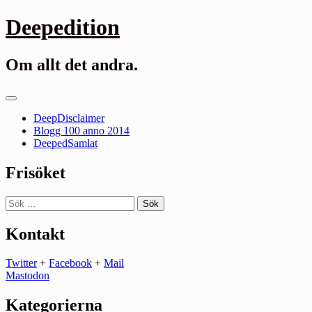
Gå
Deepedition
till
innehåll
Om allt det andra.
Primär
meny
DeepDisclaimer
Blogg 100 anno 2014
DeepedSamlat
Frisöket
Sök
efter:
Kontakt
Twitter
+
Facebook
+
Mail
Mastodon
Kategorierna