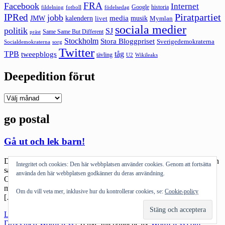
FRA
Facebook
Internet
Google
historia
fildelning
fotboll
födelsedag
Piratpartiet
IPRed
jobb
kalendern
media
JMW
livet
musik
Mymlan
sociala medier
politik
SJ
Same Same But Different
präst
Stockholm
Stora Bloggpriset
Sverigedemokraterna
sorg
Socialdemokraterna
Twitter
TPB
tåg
tweepblogs
tävling
U2
Wikileaks
Deepedition förut
Deepedition
förut
go postal
Gå ut och lek barn!
Det största felköp jag gjort är barnens speldator. Inte att jag köpte en
Integritet och cookies: Den här webbplatsen använder cookies. Genom att fortsätta
sådan utan att jag köpte just den. På saligen och av få saknade
använda den här webbplatsen godkänner du deras användning.
OnOff. Jag vet – man ska inte köpa sånt på kedjorna. Jag vet att
man ska bygga själv. Jag vet allt det där. Men det drog ut på tiden,
Om du vill veta mer, inklusive hur du kontrollerar cookies, se:
Cookie-policy
[…]
"Gå
Läs mer
ut
Drivs med WordPress
|
Tema: Intergalactic av
WordPress.com
.