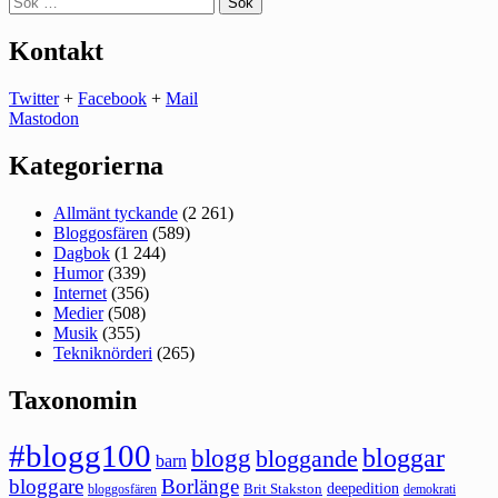
efter:
Kontakt
Twitter
+
Facebook
+
Mail
Mastodon
Kategorierna
Allmänt tyckande
(2 261)
Bloggosfären
(589)
Dagbok
(1 244)
Humor
(339)
Internet
(356)
Medier
(508)
Musik
(355)
Tekniknörderi
(265)
Taxonomin
#blogg100
bloggar
blogg
bloggande
barn
bloggare
Borlänge
deepedition
Brit Stakston
bloggosfären
demokrati