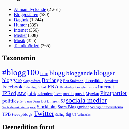
Allmänt tyckande
(2 261)
Bloggosfären
(589)
Dagbok
(1 244)
Humor
(339)
Internet
(356)
Medier
(508)
Musik
(355)
Tekniknörderi
(265)
Taxonomin
#blogg100
bloggar
blogg
bloggande
barn
bloggare
Borlänge
deepedition
Brit Stakston
bloggosfären
demokrati
FRA
Facebook
Internet
Google
historia
fildelning
fotboll
födelsedag
Piratpartiet
IPRed
jobb
kalendern
media
JMW
livet
musik
Mymlan
sociala medier
politik
SJ
Same Same But Different
präst
Stockholm
Stora Bloggpriset
Sverigedemokraterna
sorg
Socialdemokraterna
Twitter
TPB
tåg
tweepblogs
tävling
U2
Wikileaks
Deepedition förut