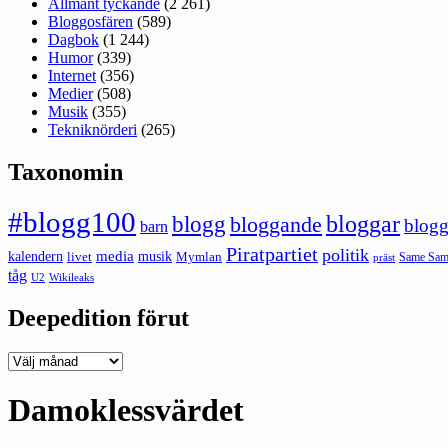
Allmänt tyckande
(2 261)
Bloggosfären
(589)
Dagbok
(1 244)
Humor
(339)
Internet
(356)
Medier
(508)
Musik
(355)
Tekniknörderi
(265)
Taxonomin
#blogg100
bloggar
blogg
bloggande
blogg
barn
Piratpartiet
politik
kalendern
media
livet
musik
Mymlan
Same Same
präst
tåg
U2
Wikileaks
Deepedition förut
Deepedition
förut
Damoklessvärdet