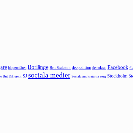
are
Borlänge
Facebook
deepedition
Brit Stakston
bloggosfären
demokrati
fi
sociala medier
SJ
Stockholm
St
 But Different
sorg
Socialdemokraterna