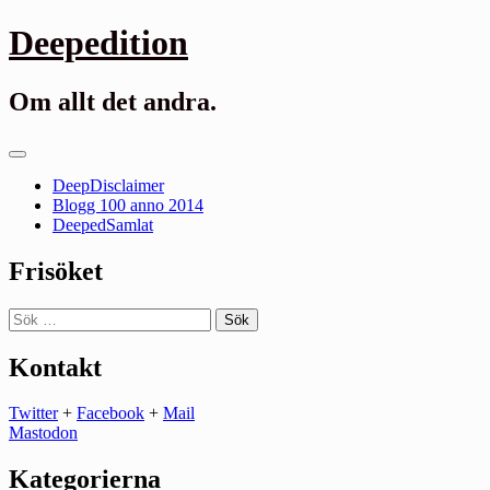
Gå
Deepedition
till
innehåll
Om allt det andra.
Primär
meny
DeepDisclaimer
Blogg 100 anno 2014
DeepedSamlat
Frisöket
Sök
efter:
Kontakt
Twitter
+
Facebook
+
Mail
Mastodon
Kategorierna