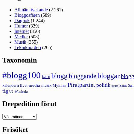
Allmänt tyckande
(2 261)
Bloggosfären
(589)
Dagbok
(1 244)
Humor
(339)
Internet
(356)
Medier
(508)
Musik
(355)
Tekniknörderi
(265)
Taxonomin
#blogg100
bloggar
blogg
bloggande
blogg
barn
Piratpartiet
politik
kalendern
media
livet
musik
Mymlan
Same Same
präst
tåg
U2
Wikileaks
Deepedition förut
Deepedition
förut
Frisöket