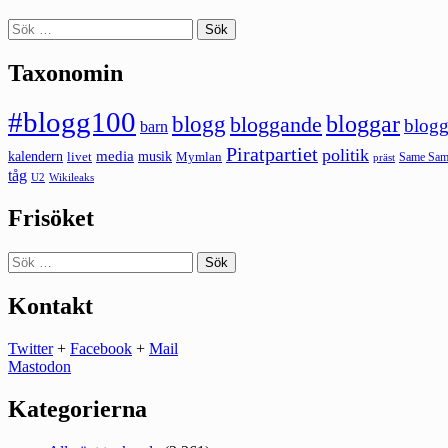
Sök
efter:
Taxonomin
#blogg100
bloggar
blogg
bloggande
blogg
barn
Piratpartiet
politik
kalendern
media
livet
musik
Mymlan
Same Same
präst
tåg
U2
Wikileaks
Frisöket
Sök
efter:
Kontakt
Twitter
+
Facebook
+
Mail
Mastodon
Kategorierna