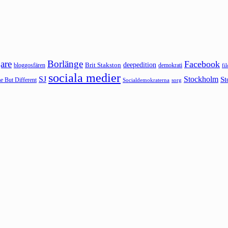
are
Borlänge
Facebook
deepedition
Brit Stakston
bloggosfären
demokrati
fi
sociala medier
SJ
Stockholm
St
 But Different
sorg
Socialdemokraterna