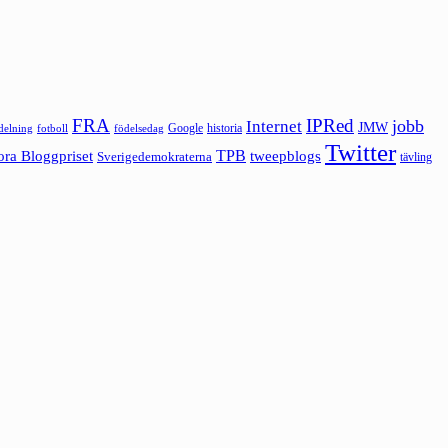
FRA
IPRed
jobb
Internet
JMW
Google
historia
ldelning
fotboll
födelsedag
Twitter
ora Bloggpriset
TPB
tweepblogs
Sverigedemokraterna
tävling