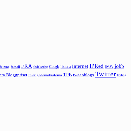
FRA
IPRed
jobb
Internet
JMW
Google
historia
ldelning
fotboll
födelsedag
Twitter
ora Bloggpriset
TPB
tweepblogs
Sverigedemokraterna
tävling