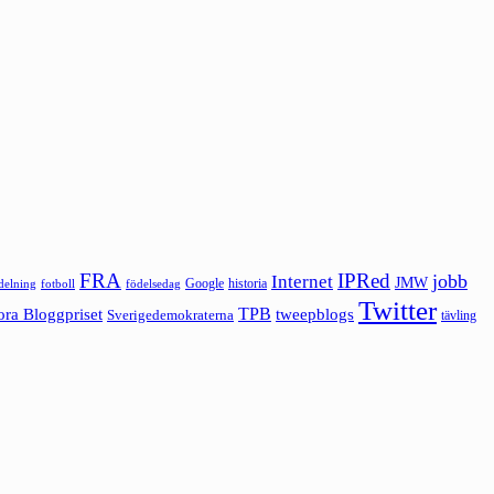
FRA
IPRed
jobb
Internet
JMW
Google
historia
ldelning
fotboll
födelsedag
Twitter
ora Bloggpriset
TPB
tweepblogs
Sverigedemokraterna
tävling