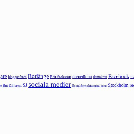
are
Borlänge
Facebook
deepedition
Brit Stakston
bloggosfären
demokrati
fi
sociala medier
SJ
Stockholm
St
 But Different
sorg
Socialdemokraterna