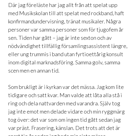
Där jag föreläste har jag allt från att spelat upp
med Musikskolan till att spelat med rockband, haft
konfirmandundervisning, tränat musikaler. Några
personer var samma personer som för tjugofem år
sen. Tiden har gått – jag är inte sexton och av
nödvändighet tillfällig församlingsassistent längre,
eller ung trummis i band utan fyrtioettårig konsult
inom digital marknadsföring. Samma golv, samma
scen men en annan tid.
Som brukligt är i kyrkan var det mässa. Jag kom lite
tidigare och satt kvar. Man valde att låta alla stå i
ring och dela nattvarden med varandra. Själv tog
jag inte emot men delade vidare och min ryggmärg
tog över: det var som om ingen tid gått sedan jag
var präst. Frasering, känslan. Det trots att det är