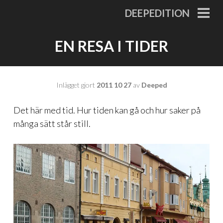
Gå
DEEPEDITION
till
PRI
MEN
innehåll
EN RESA I TIDER
Inlägget gjort
2011 10 27
av
Deeped
Det här med tid. Hur tiden kan gå och hur saker på
många sätt står still.