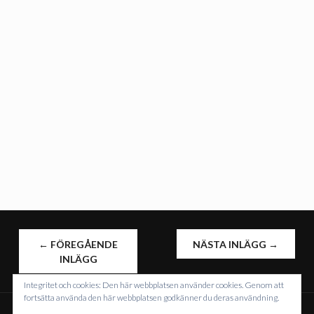
INLÄGGSNAVIGERING
←
FÖREGÅENDE
NÄSTA INLÄGG
→
INLÄGG
Integritet och cookies: Den här webbplatsen använder cookies. Genom att
fortsätta använda den här webbplatsen godkänner du deras användning.