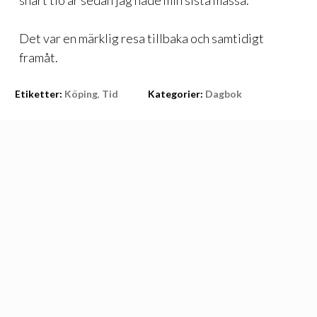
snart tio år sedan jag hade min sista mässa.
Det var en märklig resa tillbaka och samtidigt
framåt.
Etiketter:
Köping
,
Tid
Kategorier:
Dagbok