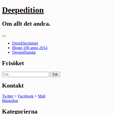
Gå
Deepedition
till
innehåll
Om allt det andra.
Primär
meny
DeepDisclaimer
Blogg 100 anno 2014
DeepedSamlat
Frisöket
Sök
efter:
Kontakt
Twitter
+
Facebook
+
Mail
Mastodon
Kategorierna