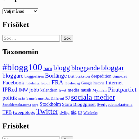
Deepedition
förut
Frisöket
Sök
efter:
Taxonomin
#blogg100
bloggar
blogg
bloggande
barn
bloggare
Borlänge
deepedition
Brit Stakston
bloggosfären
demokrati
FRA
Facebook
Internet
Google
historia
fildelning
fotboll
födelsedag
Piratpartiet
IPRed
jobb
kalendern
media
JMW
livet
musik
Mymlan
sociala medier
politik
SJ
Same Same But Different
präst
Stockholm
Stora Bloggpriset
Sverigedemokraterna
sorg
Socialdemokraterna
Twitter
TPB
tåg
tweepblogs
tävling
U2
Wikileaks
Frisöket
Sök