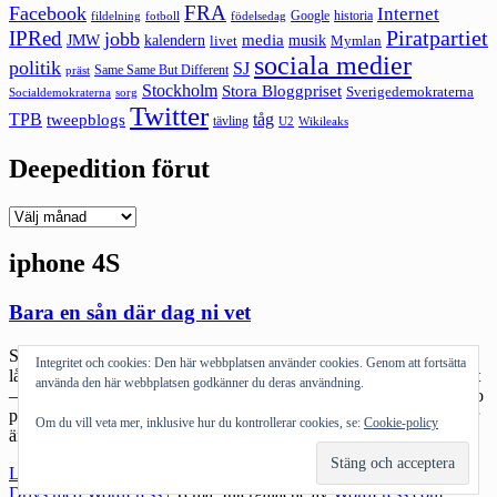
FRA
Facebook
Internet
Google
historia
fildelning
fotboll
födelsedag
Piratpartiet
IPRed
jobb
kalendern
media
JMW
livet
musik
Mymlan
sociala medier
politik
SJ
Same Same But Different
präst
Stockholm
Stora Bloggpriset
Sverigedemokraterna
sorg
Socialdemokraterna
Twitter
TPB
tåg
tweepblogs
tävling
U2
Wikileaks
Deepedition förut
Deepedition
förut
iphone 4S
Bara en sån där dag ni vet
Sent igår kom jag hem från Skövde efter en kul föreläsning men
Integritet och cookies: Den här webbplatsen använder cookies. Genom att fortsätta
lång resa. Idag tänkte jag helt enkelt jobba undan en del på kontoret
använda den här webbplatsen godkänner du deras användning.
– generellt har jag en rätt ok arbetsbelastning framöver: det är väl tio
projekt på gång samtidigt men inget som tokbrinner i knutarna (mer
Om du vill veta mer, inklusive hur du kontrollerar cookies, se:
Cookie-policy
än ett par). Andas lite. Men […]
"Bara
Läs mer
en
Drivs med WordPress
|
Tema: Intergalactic av
WordPress.com
.