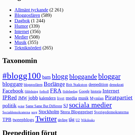
Allmänt tyckande
(2 261)
Bloggosfären
(589)
Dagbok
(1 244)
Humor
(339)
Internet
(356)
Medier
(508)
Musik
(355)
Tekniknörderi
(265)
Taxonomin
#blogg100
bloggar
blogg
bloggande
barn
bloggare
Borlänge
deepedition
Brit Stakston
bloggosfären
demokrati
FRA
Facebook
Internet
Google
historia
fildelning
fotboll
födelsedag
Piratpartiet
IPRed
jobb
kalendern
media
JMW
livet
musik
Mymlan
sociala medier
politik
SJ
Same Same But Different
präst
Stockholm
Stora Bloggpriset
Sverigedemokraterna
sorg
Socialdemokraterna
Twitter
TPB
tåg
tweepblogs
tävling
U2
Wikileaks
Deepedition förut