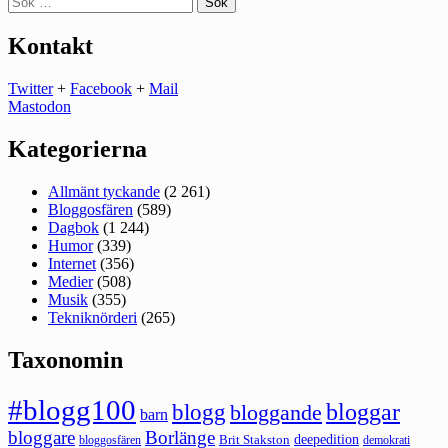
efter:
Kontakt
Twitter
+
Facebook
+
Mail
Mastodon
Kategorierna
Allmänt tyckande
(2 261)
Bloggosfären
(589)
Dagbok
(1 244)
Humor
(339)
Internet
(356)
Medier
(508)
Musik
(355)
Tekniknörderi
(265)
Taxonomin
#blogg100
bloggar
blogg
bloggande
barn
bloggare
Borlänge
deepedition
Brit Stakston
bloggosfären
demokrati