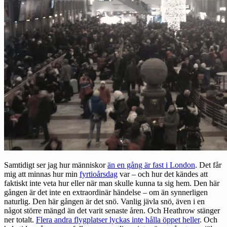
Samtidigt ser jag hur människor
än en gång är fast i London
. Det får
mig att minnas hur min
fyrtioårsdag
var – och hur det kändes att
faktiskt inte veta hur eller när man skulle kunna ta sig hem. Den här
gången är det inte en extraordinär händelse – om än synnerligen
naturlig. Den här gången är det snö. Vanlig jävla snö, även i en
något större mängd än det varit senaste åren. Och Heathrow stänger
ner totalt.
Flera andra flygplatser lyckas inte hålla öppet heller
. Och