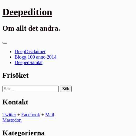
Gå
Deepedition
till
innehåll
Om allt det andra.
Primär
meny
DeepDisclaimer
Blogg 100 anno 2014
DeepedSamlat
Frisöket
Sök
efter:
Kontakt
Twitter
+
Facebook
+
Mail
Mastodon
Kategorierna