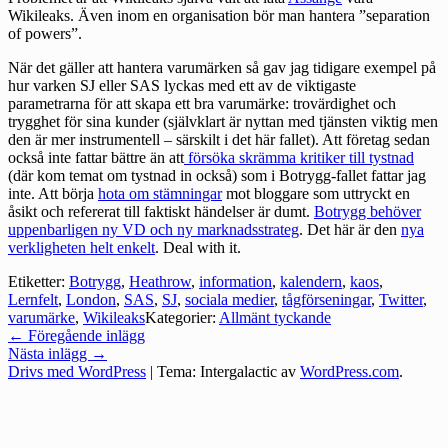
Wikileaks. Även inom en organisation bör man hantera ”separation
of powers”.
När det gäller att hantera varumärken så gav jag tidigare exempel på
hur varken SJ eller SAS lyckas med ett av de viktigaste
parametrarna för att skapa ett bra varumärke: trovärdighet och
trygghet för sina kunder (självklart är nyttan med tjänsten viktig men
den är mer instrumentell – särskilt i det här fallet). Att företag sedan
också inte fattar bättre än att
försöka skrämma kritiker till tystnad
(där kom temat om tystnad in också) som i Botrygg-fallet fattar jag
inte. Att börja
hota om stämningar
mot bloggare som uttryckt en
åsikt och refererat till faktiskt händelser är dumt.
Botrygg behöver
uppenbarligen ny VD och ny marknadsstrateg
. Det här är den
nya
verkligheten helt enkelt
. Deal with it.
Etiketter:
Botrygg
,
Heathrow
,
information
,
kalendern
,
kaos
,
Lernfelt
,
London
,
SAS
,
SJ
,
sociala medier
,
tågförseningar
,
Twitter
,
varumärke
,
Wikileaks
Kategorier:
Allmänt tyckande
Inläggsnavigering
←
Föregående inlägg
Nästa inlägg
→
Drivs med WordPress
|
Tema: Intergalactic av
WordPress.com
.