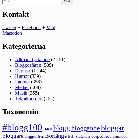
efter:
Kontakt
Twitter
+
Facebook
+
Mail
Mastodon
Kategorierna
Allmänt tyckande
(2 261)
Bloggosfären
(589)
Dagbok
(1 244)
Humor
(339)
Internet
(356)
Medier
(508)
Musik
(355)
Tekniknörderi
(265)
Taxonomin
#blogg100
bloggar
blogg
bloggande
barn
bloggare
Borlänge
deepedition
Brit Stakston
bloggosfären
demokrati