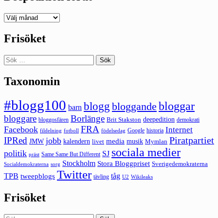
Deepedition
förut
Frisöket
Sök
efter:
Taxonomin
#blogg100
bloggar
blogg
bloggande
barn
bloggare
Borlänge
deepedition
Brit Stakston
bloggosfären
demokrati
FRA
Facebook
Internet
Google
historia
fildelning
fotboll
födelsedag
Piratpartiet
IPRed
jobb
kalendern
media
JMW
livet
musik
Mymlan
sociala medier
politik
SJ
Same Same But Different
präst
Stockholm
Stora Bloggpriset
Sverigedemokraterna
sorg
Socialdemokraterna
Twitter
TPB
tåg
tweepblogs
tävling
U2
Wikileaks
Frisöket
Sök