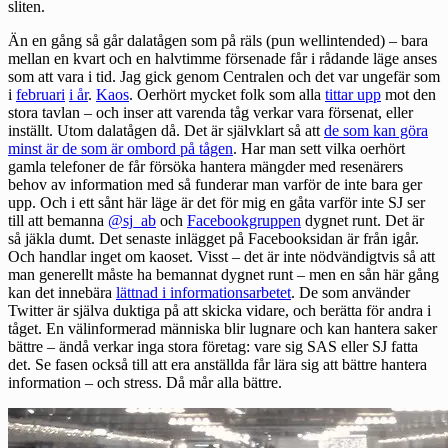
sliten.
Än en gång så går dalatågen som på räls (pun wellintended) – bara
mellan en kvart och en halvtimme försenade får i rådande läge anses
som att vara i tid. Jag gick genom Centralen och det var ungefär som
i
februari
i år
.
Kaos
. Oerhört mycket folk som alla
tittar upp
mot den
stora tavlan – och inser att varenda tåg verkar vara försenat, eller
inställt. Utom dalatågen då. Det är självklart så att
de som kan göra
minst är de som är ombord på tågen
. Har man sett vilka oerhört
gamla telefoner de får försöka hantera mängder med resenärers
behov av information med så funderar man varför de inte bara ger
upp. Och i ett sånt här läge är det för mig en gåta varför inte SJ ser
till att bemanna
@sj_ab
och
Facebookgruppen
dygnet runt. Det är
så jäkla dumt. Det senaste inlägget på Facebooksidan är från igår.
Och handlar inget om kaoset. Visst – det är inte nödvändigtvis så att
man generellt måste ha bemannat dygnet runt – men en sån här gång
kan det innebära
lättnad i informationsarbetet
. De som använder
Twitter är själva duktiga på att skicka vidare, och berätta för andra i
tåget. En välinformerad människa blir lugnare och kan hantera saker
bättre – ändå verkar inga stora företag: vare sig SAS eller SJ fatta
det. Se fasen också till att era anställda får lära sig att bättre hantera
information – och stress. Då mår alla bättre.