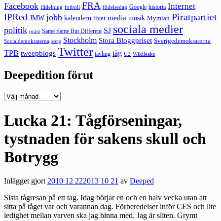
FRA
Facebook
Internet
Google
historia
fildelning
fotboll
födelsedag
Piratpartiet
IPRed
jobb
kalendern
media
JMW
livet
musik
Mymlan
sociala medier
politik
SJ
Same Same But Different
präst
Stockholm
Stora Bloggpriset
Sverigedemokraterna
sorg
Socialdemokraterna
Twitter
TPB
tåg
tweepblogs
tävling
U2
Wikileaks
Deepedition förut
Deepedition
förut
Lucka 21: Tågförseningar,
tystnaden för sakens skull och
Botrygg
Inlägget gjort
2010 12 22
2013 10 21
av
Deeped
Sista tågresan på ett tag. Idag börjar en och en halv vecka utan att
sitta på tåget var och varannan dag. Förberedelser inför CES och lite
ledighet mellan varven ska jag hinna med. Jag är sliten. Grymt