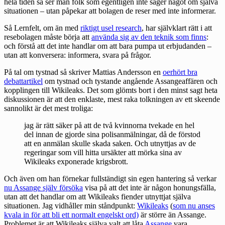
hela tiden så ser man folk som egentligen inte säger något om själva
situationen – utan påpekar att bolagen de reser med inte informerar.
Så Lernfelt, om än med
riktigt usel research
, har självklart rätt i att
resebolagen måste börja att
använda sig av den teknik som finns
:
och förstå att det inte handlar om att bara pumpa ut erbjudanden –
utan att konversera: informera, svara på frågor.
På tal om tystnad så skriver Mattias Andersson en
oerhört bra
debattartikel
om tystnad och tystande angående Assangeaffären och
kopplingen till Wikileaks. Det som glömts bort i den minst sagt heta
diskussionen är att den enklaste, mest raka tolkningen av ett skeende
sannolikt är det mest troliga:
jag är rätt säker på att de två kvinnorna tvekade en hel
del innan de gjorde sina polisanmälningar, då de förstod
att en anmälan skulle skada saken. Och utnyttjas av de
regeringar som vill hitta ursäkter att mörka sina av
Wikileaks exponerade krigsbrott.
Och även om han förnekar fullständigt sin egen hantering så verkar
nu Assange själv försöka
visa på att det inte är någon honungsfälla,
utan att det handlar om att Wikileaks fiender utnyttjat själva
situationen. Jag vidhåller min ståndpunkt:
Wikileaks
(
som nu anses
kvala in för att bli ett normalt engelskt ord)
är större än Assange.
Problemet är att Wikileaks själva valt att låta
Assange
vara