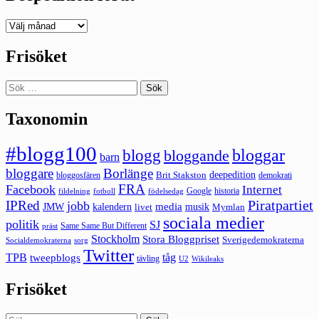
Deepedition
förut
Frisöket
Sök
efter:
Taxonomin
#blogg100
bloggar
blogg
bloggande
barn
bloggare
Borlänge
deepedition
Brit Stakston
bloggosfären
demokrati
FRA
Facebook
Internet
Google
historia
fildelning
fotboll
födelsedag
Piratpartiet
IPRed
jobb
kalendern
media
JMW
livet
musik
Mymlan
sociala medier
politik
SJ
Same Same But Different
präst
Stockholm
Stora Bloggpriset
Sverigedemokraterna
sorg
Socialdemokraterna
Twitter
TPB
tåg
tweepblogs
tävling
U2
Wikileaks
Frisöket
Sök