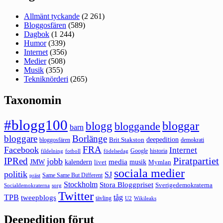
Allmänt tyckande
(2 261)
Bloggosfären
(589)
Dagbok
(1 244)
Humor
(339)
Internet
(356)
Medier
(508)
Musik
(355)
Tekniknörderi
(265)
Taxonomin
#blogg100
bloggar
blogg
bloggande
barn
bloggare
Borlänge
deepedition
Brit Stakston
bloggosfären
demokrati
FRA
Facebook
Internet
Google
historia
fildelning
fotboll
födelsedag
Piratpartiet
IPRed
jobb
kalendern
media
JMW
livet
musik
Mymlan
sociala medier
politik
SJ
Same Same But Different
präst
Stockholm
Stora Bloggpriset
Sverigedemokraterna
sorg
Socialdemokraterna
Twitter
TPB
tåg
tweepblogs
tävling
U2
Wikileaks
Deepedition förut