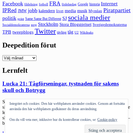
FRA
Facebook
Internet
Google
historia
fildelning
fotboll
födelsedag
Piratpartiet
IPRed
jobb
kalendern
media
JMW
livet
musik
Mymlan
sociala medier
politik
SJ
Same Same But Different
präst
Stockholm
Stora Bloggpriset
Sverigedemokraterna
sorg
Socialdemokraterna
Twitter
TPB
tåg
tweepblogs
tävling
U2
Wikileaks
Deepedition förut
Deepedition
förut
Lernfelt
Lucka 21: Tågförseningar, tystnaden för sakens
skull och Botrygg
Sista tågresan på ett tag. Idag börjar en och en halv vecka utan att
Integritet och cookies: Den här webbplatsen använder cookies. Genom att fortsätta
sitta på tåget var och varannan dag. Förberedelser inför CES och lite
använda den här webbplatsen godkänner du deras användning.
ledighet mellan varven ska jag hinna med. Jag är sliten. Grymt
sliten. Än en gång så går dalatågen som på räls (pun wellintended) –
Om du vill veta mer, inklusive hur du kontrollerar cookies, se:
Cookie-policy
bara mellan en kvart och […]
"Lucka