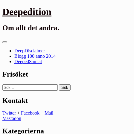
Gå
Deepedition
till
innehåll
Om allt det andra.
Primär
meny
DeepDisclaimer
Blogg 100 anno 2014
DeepedSamlat
Frisöket
Sök
efter:
Kontakt
Twitter
+
Facebook
+
Mail
Mastodon
Kategorierna