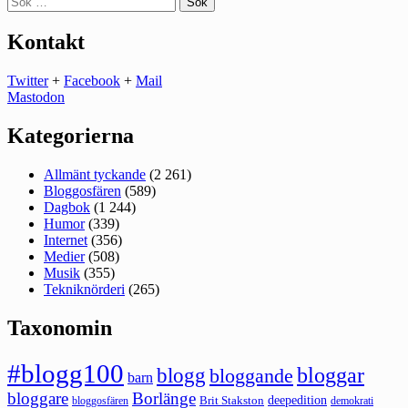
efter:
Kontakt
Twitter
+
Facebook
+
Mail
Mastodon
Kategorierna
Allmänt tyckande
(2 261)
Bloggosfären
(589)
Dagbok
(1 244)
Humor
(339)
Internet
(356)
Medier
(508)
Musik
(355)
Tekniknörderi
(265)
Taxonomin
#blogg100
bloggar
blogg
bloggande
barn
bloggare
Borlänge
deepedition
Brit Stakston
bloggosfären
demokrati