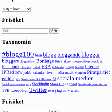
Deepedition
förut
Frisöket
Sök
efter:
Taxonomin
#blogg100
bloggar
blogg
bloggande
barn
bloggare
Borlänge
deepedition
Brit Stakston
bloggosfären
demokrati
FRA
Facebook
Internet
Google
historia
fildelning
fotboll
födelsedag
Piratpartiet
IPRed
jobb
kalendern
media
JMW
livet
musik
Mymlan
sociala medier
politik
SJ
Same Same But Different
präst
Stockholm
Stora Bloggpriset
Sverigedemokraterna
sorg
Socialdemokraterna
Twitter
TPB
tåg
tweepblogs
tävling
U2
Wikileaks
Frisöket
Sök