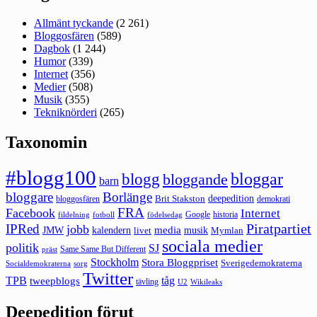
Allmänt tyckande
(2 261)
Bloggosfären
(589)
Dagbok
(1 244)
Humor
(339)
Internet
(356)
Medier
(508)
Musik
(355)
Tekniknörderi
(265)
Taxonomin
#blogg100
bloggar
blogg
bloggande
barn
bloggare
Borlänge
deepedition
Brit Stakston
bloggosfären
demokrati
FRA
Facebook
Internet
Google
historia
fildelning
fotboll
födelsedag
Piratpartiet
IPRed
jobb
kalendern
media
JMW
livet
musik
Mymlan
sociala medier
politik
SJ
Same Same But Different
präst
Stockholm
Stora Bloggpriset
Sverigedemokraterna
sorg
Socialdemokraterna
Twitter
TPB
tåg
tweepblogs
tävling
U2
Wikileaks
Deepedition förut