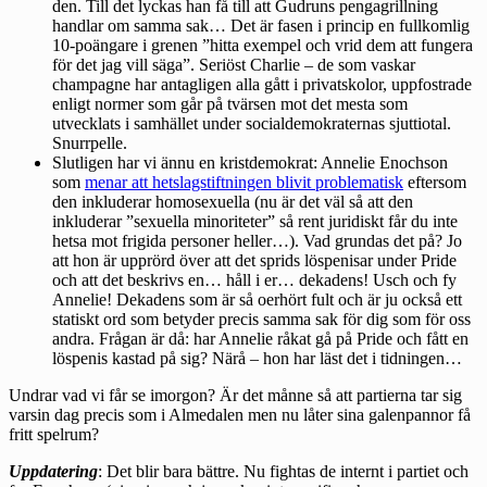
den. Till det lyckas han få till att Gudruns pengagrillning
handlar om samma sak… Det är fasen i princip en fullkomlig
10-poängare i grenen ”hitta exempel och vrid dem att fungera
för det jag vill säga”. Seriöst Charlie – de som vaskar
champagne har antagligen alla gått i privatskolor, uppfostrade
enligt normer som går på tvärsen mot det mesta som
utvecklats i samhället under socialdemokraternas sjuttiotal.
Snurrpelle.
Slutligen har vi ännu en kristdemokrat: Annelie Enochson
som
menar att hetslagstiftningen blivit problematisk
eftersom
den inkluderar homosexuella (nu är det väl så att den
inkluderar ”sexuella minoriteter” så rent juridiskt får du inte
hetsa mot frigida personer heller…). Vad grundas det på? Jo
att hon är upprörd över att det sprids löspenisar under Pride
och att det beskrivs en… håll i er… dekadens! Usch och fy
Annelie! Dekadens som är så oerhört fult och är ju också ett
statiskt ord som betyder precis samma sak för dig som för oss
andra. Frågan är då: har Annelie råkat gå på Pride och fått en
löspenis kastad på sig? Närå – hon har läst det i tidningen…
Undrar vad vi får se imorgon? Är det månne så att partierna tar sig
varsin dag precis som i Almedalen men nu låter sina galenpannor få
fritt spelrum?
Uppdatering
: Det blir bara bättre. Nu fightas de internt i partiet och