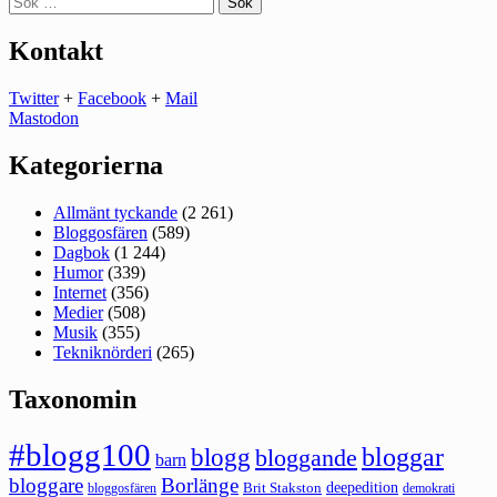
efter:
Kontakt
Twitter
+
Facebook
+
Mail
Mastodon
Kategorierna
Allmänt tyckande
(2 261)
Bloggosfären
(589)
Dagbok
(1 244)
Humor
(339)
Internet
(356)
Medier
(508)
Musik
(355)
Tekniknörderi
(265)
Taxonomin
#blogg100
bloggar
blogg
bloggande
barn
bloggare
Borlänge
deepedition
Brit Stakston
bloggosfären
demokrati