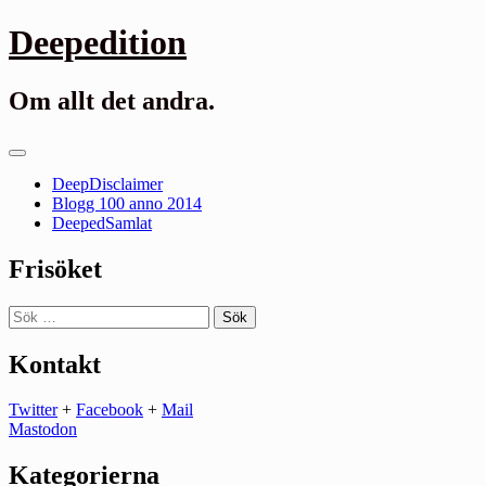
Gå
Deepedition
till
innehåll
Om allt det andra.
Primär
meny
DeepDisclaimer
Blogg 100 anno 2014
DeepedSamlat
Frisöket
Sök
efter:
Kontakt
Twitter
+
Facebook
+
Mail
Mastodon
Kategorierna