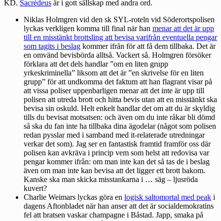
KD.
Sacrédeus
är i gott sällskap med andra ord.
Niklas Holmgren vid den sk SYL-roteln vid Söderortspolisen
lyckas verkligen komma till final när han
menar att det är upp
till en misstänkt brottsling att bevisa varifrån eventuella pengar
som tagits i beslag
kommer ifrån för att få dem tillbaka. Det är
en omvänd bevisbörda alltså. Vackert så. Holmgren försöker
förklara att det dels handlar ”om en liten grupp
yrkeskriminella” liksom att det är ”en skrivelse för en liten
grupp” för att undkomma det faktum att han flagrant visar på
att vissa poliser uppenbarligen menar att det inte är upp till
polisen att utreda brott och hitta bevis utan att en misstänkt ska
bevisa sin oskuld. Helt enkelt handlar det om att du är skyldig
tills du bevisat motsatsen: och även om du inte råkar bli dömd
så ska du fan inte ha tillbaka dina ägodelar (något som polisen
redan pysslar med i samband med it-relaterade utredningar
verkar det som). Jag ser en fantastisk framtid framför oss där
polisen kan avkräva i princip vem som helst att redovisa var
pengar kommer ifrån: om man inte kan det så tas de i beslag
även om man inte kan bevisa att det ligger ett brott bakom.
Kanske ska man skicka misstankarna i … säg – ljusröda
kuvert?
Charlie Weimars lyckas göra en
logisk saltomortal med peak
i
dagens Aftonbladet när han anser att det är socialdemokratins
fel att bratsen vaskar champagne i Båstad. Japp, smaka på