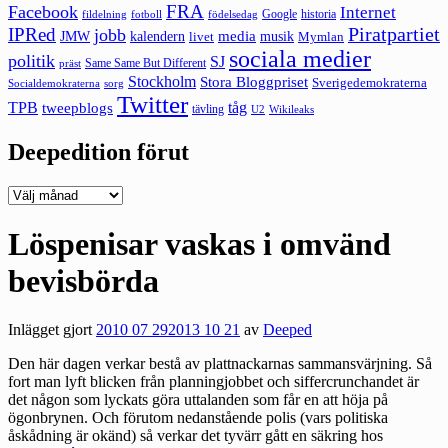
FRA
Facebook
Internet
Google
historia
fildelning
fotboll
födelsedag
Piratpartiet
IPRed
jobb
kalendern
media
JMW
livet
musik
Mymlan
sociala medier
politik
SJ
Same Same But Different
präst
Stockholm
Stora Bloggpriset
Sverigedemokraterna
sorg
Socialdemokraterna
Twitter
TPB
tåg
tweepblogs
tävling
U2
Wikileaks
Deepedition förut
Deepedition
förut
Löspenisar vaskas i omvänd
bevisbörda
Inlägget gjort
2010 07 29
2013 10 21
av
Deeped
Den här dagen verkar bestå av plattnackarnas sammansvärjning. Så
fort man lyft blicken från planningjobbet och siffercrunchandet är
det någon som lyckats göra uttalanden som får en att höja på
ögonbrynen. Och förutom nedanstående polis (vars politiska
åskådning är okänd) så verkar det tyvärr gått en säkring hos