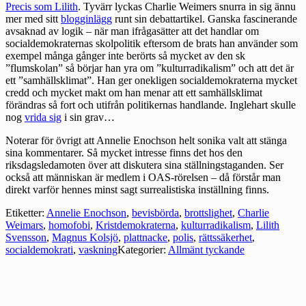
Precis som Lilith
. Tyvärr lyckas Charlie Weimers snurra in sig ännu
mer med sitt
blogginlägg
runt sin debattartikel. Ganska fascinerande
avsaknad av logik – när man ifrågasätter att det handlar om
socialdemokraternas skolpolitik eftersom de brats han använder som
exempel många gånger inte berörts så mycket av den sk
”flumskolan” så börjar han yra om ”kulturradikalism” och att det är
ett ”samhällsklimat”. Han ger onekligen socialdemokraterna mycket
credd och mycket makt om han menar att ett samhällsklimat
förändras så fort och utifrån politikernas handlande. Inglehart skulle
nog
vrida sig
i sin grav…
Noterar för övrigt att Annelie Enochson helt sonika valt att stänga
sina kommentarer. Så mycket intresse finns det hos den
riksdagsledamoten över att diskutera sina ställningstaganden. Ser
också att människan är medlem i OAS-rörelsen – då förstår man
direkt varför hennes minst sagt surrealistiska inställning finns.
Etiketter:
Annelie Enochson
,
bevisbörda
,
brottslighet
,
Charlie
Weimars
,
homofobi
,
Kristdemokraterna
,
kulturradikalism
,
Lilith
Svensson
,
Magnus Kolsjö
,
plattnacke
,
polis
,
rättssäkerhet
,
socialdemokrati
,
vaskning
Kategorier:
Allmänt tyckande