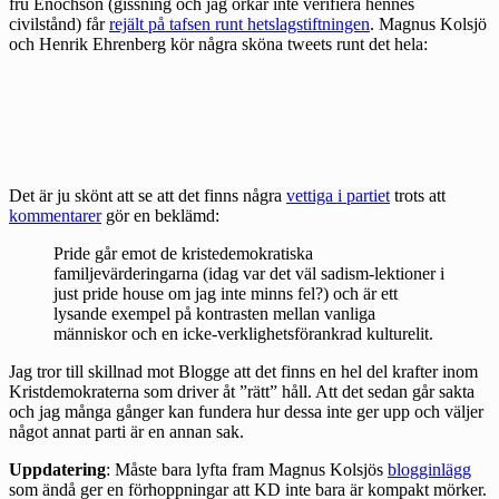
fru Enochson (gissning och jag orkar inte verifiera hennes
civilstånd) får
rejält på tafsen runt hetslagstiftningen
. Magnus Kolsjö
och Henrik Ehrenberg kör några sköna tweets runt det hela:
Det är ju skönt att se att det finns några
vettiga i partiet
trots att
kommentarer
gör en beklämd:
Pride går emot de kristedemokratiska
familjevärderingarna (idag var det väl sadism-lektioner i
just pride house om jag inte minns fel?) och är ett
lysande exempel på kontrasten mellan vanliga
människor och en icke-verklighetsförankrad kulturelit.
Jag tror till
skillnad mot Blogge
att det finns en hel del krafter inom
Kristdemokraterna som driver åt ”rätt” håll. Att det sedan går sakta
och jag många gånger kan fundera hur dessa inte ger upp och väljer
något annat parti är en annan sak.
Uppdatering
: Måste bara lyfta fram Magnus Kolsjös
blogginlägg
som ändå ger en förhoppningar att KD inte bara är kompakt mörker.