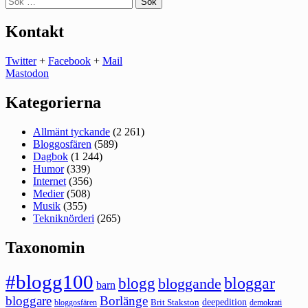
efter:
Kontakt
Twitter
+
Facebook
+
Mail
Mastodon
Kategorierna
Allmänt tyckande
(2 261)
Bloggosfären
(589)
Dagbok
(1 244)
Humor
(339)
Internet
(356)
Medier
(508)
Musik
(355)
Tekniknörderi
(265)
Taxonomin
#blogg100
bloggar
blogg
bloggande
barn
bloggare
Borlänge
deepedition
Brit Stakston
bloggosfären
demokrati