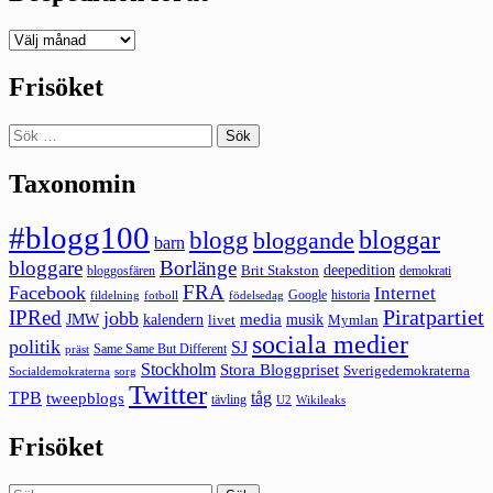
Deepedition
förut
Frisöket
Sök
efter:
Taxonomin
#blogg100
bloggar
blogg
bloggande
barn
bloggare
Borlänge
deepedition
Brit Stakston
bloggosfären
demokrati
FRA
Facebook
Internet
Google
historia
fildelning
fotboll
födelsedag
Piratpartiet
IPRed
jobb
kalendern
media
JMW
livet
musik
Mymlan
sociala medier
politik
SJ
Same Same But Different
präst
Stockholm
Stora Bloggpriset
Sverigedemokraterna
sorg
Socialdemokraterna
Twitter
TPB
tåg
tweepblogs
tävling
U2
Wikileaks
Frisöket
Sök