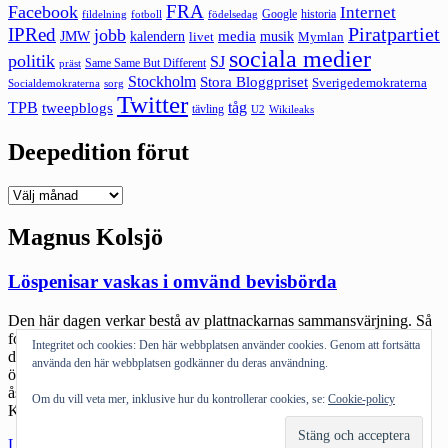
FRA
Facebook
Internet
Google
historia
fildelning
fotboll
födelsedag
Piratpartiet
IPRed
jobb
kalendern
media
JMW
livet
musik
Mymlan
sociala medier
politik
SJ
Same Same But Different
präst
Stockholm
Stora Bloggpriset
Sverigedemokraterna
sorg
Socialdemokraterna
Twitter
TPB
tåg
tweepblogs
tävling
U2
Wikileaks
Deepedition förut
Deepedition
förut
Magnus Kolsjö
Löspenisar vaskas i omvänd bevisbörda
Den här dagen verkar bestå av plattnackarnas sammansvärjning. Så
fort man lyft blicken från planningjobbet och siffercrunchandet är
Integritet och cookies: Den här webbplatsen använder cookies. Genom att fortsätta
det någon som lyckats göra uttalanden som får en att höja på
använda den här webbplatsen godkänner du deras användning.
ögonbrynen. Och förutom nedanstående polis (vars politiska
åskådning är okänd) så verkar det tyvärr gått en säkring hos
Om du vill veta mer, inklusive hur du kontrollerar cookies, se:
Cookie-policy
KD. Sacrédeus är i gott sällskap med andra […]
"Löspenisar
Läs mer