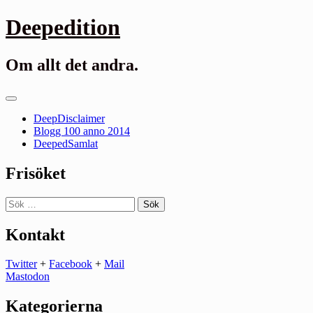
Gå
Deepedition
till
innehåll
Om allt det andra.
Primär
meny
DeepDisclaimer
Blogg 100 anno 2014
DeepedSamlat
Frisöket
Sök
efter:
Kontakt
Twitter
+
Facebook
+
Mail
Mastodon
Kategorierna