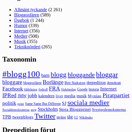
Allmänt tyckande
(2 261)
Bloggosfären
(589)
Dagbok
(1 244)
Humor
(339)
Internet
(356)
Medier
(508)
Musik
(355)
Tekniknörderi
(265)
Taxonomin
#blogg100
bloggar
blogg
bloggande
barn
bloggare
Borlänge
deepedition
Brit Stakston
bloggosfären
demokrati
FRA
Facebook
Internet
Google
historia
fildelning
fotboll
födelsedag
Piratpartiet
IPRed
jobb
kalendern
media
JMW
livet
musik
Mymlan
sociala medier
politik
SJ
Same Same But Different
präst
Stockholm
Stora Bloggpriset
Sverigedemokraterna
sorg
Socialdemokraterna
Twitter
TPB
tåg
tweepblogs
tävling
U2
Wikileaks
Deepedition förut