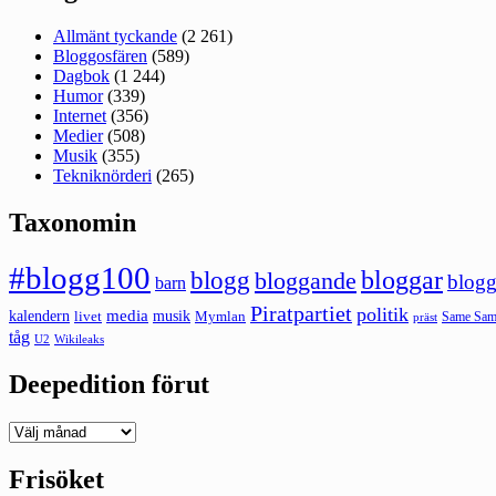
Allmänt tyckande
(2 261)
Bloggosfären
(589)
Dagbok
(1 244)
Humor
(339)
Internet
(356)
Medier
(508)
Musik
(355)
Tekniknörderi
(265)
Taxonomin
#blogg100
bloggar
blogg
bloggande
blogg
barn
Piratpartiet
politik
kalendern
media
livet
musik
Mymlan
Same Same
präst
tåg
U2
Wikileaks
Deepedition förut
Deepedition
förut
Frisöket