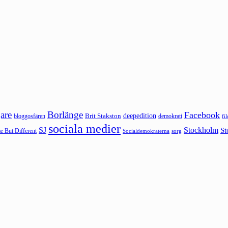
are
Borlänge
Facebook
deepedition
Brit Stakston
bloggosfären
demokrati
fi
sociala medier
SJ
Stockholm
St
 But Different
sorg
Socialdemokraterna