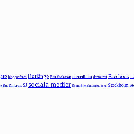
are
Borlänge
Facebook
deepedition
Brit Stakston
bloggosfären
demokrati
fi
sociala medier
SJ
Stockholm
St
 But Different
sorg
Socialdemokraterna