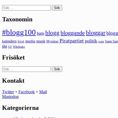
Sök
efter:
Taxonomin
#blogg100
bloggar
blogg
bloggande
blogg
barn
Piratpartiet
politik
kalendern
media
livet
musik
Mymlan
Same Same
präst
tåg
U2
Wikileaks
Frisöket
Sök
efter:
Kontakt
Twitter
+
Facebook
+
Mail
Mastodon
Kategorierna