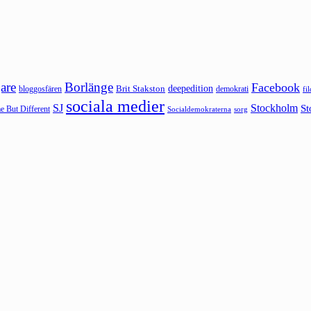
are
Borlänge
Facebook
deepedition
Brit Stakston
bloggosfären
demokrati
fi
sociala medier
SJ
Stockholm
St
 But Different
sorg
Socialdemokraterna