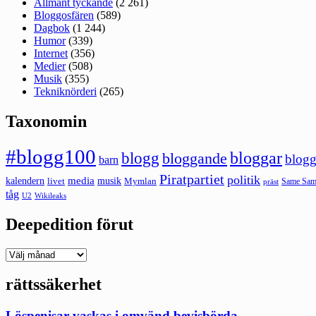
Allmänt tyckande
(2 261)
Bloggosfären
(589)
Dagbok
(1 244)
Humor
(339)
Internet
(356)
Medier
(508)
Musik
(355)
Tekniknörderi
(265)
Taxonomin
#blogg100
bloggar
blogg
bloggande
blogg
barn
Piratpartiet
politik
kalendern
media
livet
musik
Mymlan
Same Same
präst
tåg
U2
Wikileaks
Deepedition förut
Deepedition
förut
rättssäkerhet
Löspenisar vaskas i omvänd bevisbörda