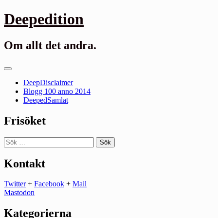
Gå
Deepedition
till
innehåll
Om allt det andra.
Primär
meny
DeepDisclaimer
Blogg 100 anno 2014
DeepedSamlat
Frisöket
Sök
efter:
Kontakt
Twitter
+
Facebook
+
Mail
Mastodon
Kategorierna