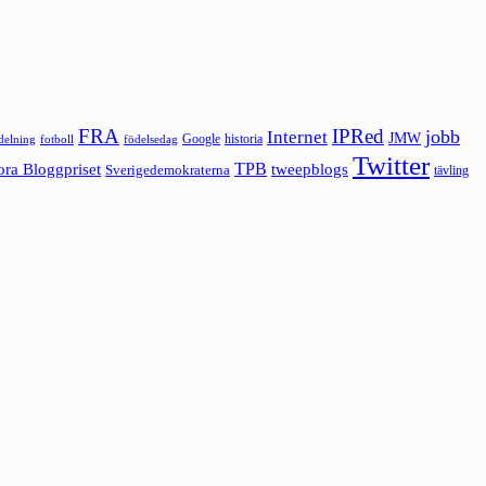
FRA
IPRed
jobb
Internet
JMW
Google
historia
ldelning
fotboll
födelsedag
Twitter
ora Bloggpriset
TPB
tweepblogs
Sverigedemokraterna
tävling