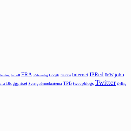
FRA
IPRed
jobb
Internet
JMW
Google
historia
ldelning
fotboll
födelsedag
Twitter
ora Bloggpriset
TPB
tweepblogs
Sverigedemokraterna
tävling