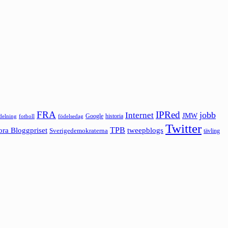
FRA
IPRed
jobb
Internet
JMW
Google
historia
ldelning
fotboll
födelsedag
Twitter
ora Bloggpriset
TPB
tweepblogs
Sverigedemokraterna
tävling