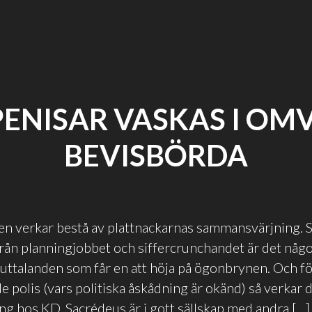
PENISAR VASKAS I OM
BEVISBÖRDA
n verkar bestå av plattnackarnas sammansvärjning. S
 från planningjobbet och siffercrunchandet är det nå
 uttalanden som får en att höja på ögonbrynen. Och 
 polis (vars politiska åskådning är okänd) så verkar d
ing hos KD. Sacrédeus är i gott sällskap med andra […]