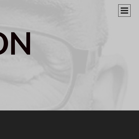
PRIM
MEN
ON