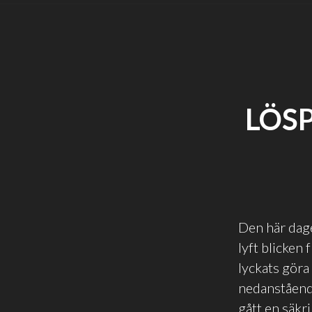
LÖS
Den här dage
lyft blicken
lyckats göra
nedanstående
gått en säkr