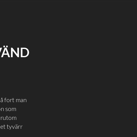
VÄND
å fort man
gon som
förutom
et tyvärr